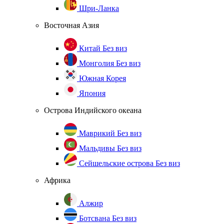
Шри-Ланка
Восточная Азия
Китай
Без виз
Монголия
Без виз
Южная Корея
Япония
Острова Индийского океана
Маврикий
Без виз
Мальдивы
Без виз
Сейшельские острова
Без виз
Африка
Алжир
Ботсвана
Без виз