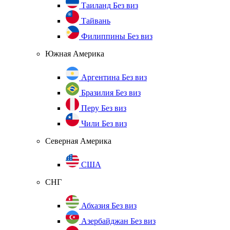
Таиланд
Без виз
Тайвань
Филиппины
Без виз
Южная Америка
Аргентина
Без виз
Бразилия
Без виз
Перу
Без виз
Чили
Без виз
Северная Америка
США
СНГ
Абхазия
Без виз
Азербайджан
Без виз