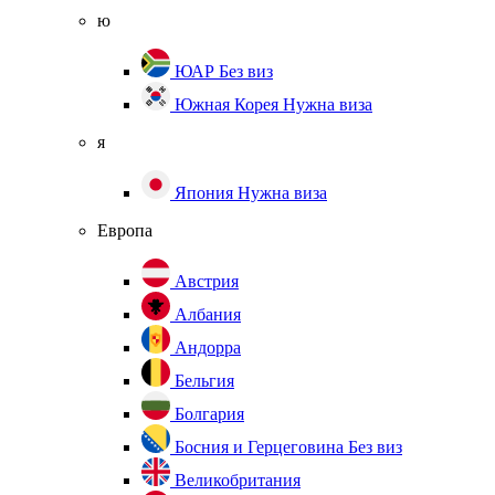
ю
ЮАР
Без виз
Южная Корея
Нужна виза
я
Япония
Нужна виза
Европа
Австрия
Албания
Андорра
Бельгия
Болгария
Босния и Герцеговина
Без виз
Великобритания