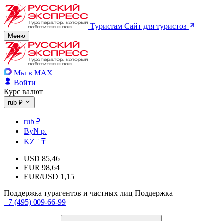
Туристам
Сайт для туристов
Меню
Мы в MAX
Войти
Курс валют
rub ₽
rub ₽
ByN р.
KZT ₸
USD
85,46
EUR
98,64
EUR/USD
1,15
Поддержка турагентов и частных лиц
Поддержка
+7 (495) 009-66-99