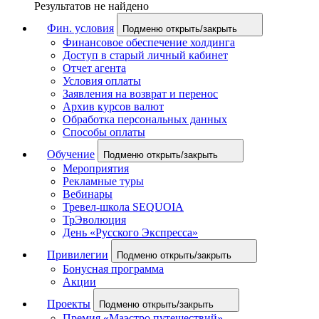
Результатов не найдено
Фин. условия
Подменю открыть/закрыть
Финансовое обеспечение холдинга
Доступ в старый личный кабинет
Отчет агента
Условия оплаты
Заявления на возврат и перенос
Архив курсов валют
Обработка персональных данных
Способы оплаты
Обучение
Подменю открыть/закрыть
Мероприятия
Рекламные туры
Вебинары
Тревел-школа SEQUOIA
ТрЭволюция
День «Русского Экспресса»
Привилегии
Подменю открыть/закрыть
Бонусная программа
Акции
Проекты
Подменю открыть/закрыть
Премия «Маэстро путешествий»