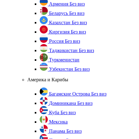
Армения
Без виз
Беларусь
Без виз
Казахстан
Без виз
Киргизия
Без виз
Россия
Без виз
Таджикистан
Без виз
Туркменистан
Узбекистан
Без виз
Америка и Карибы
Багамские Острова
Без виз
Доминикана
Без виз
Куба
Без виз
Мексика
Панама
Без виз