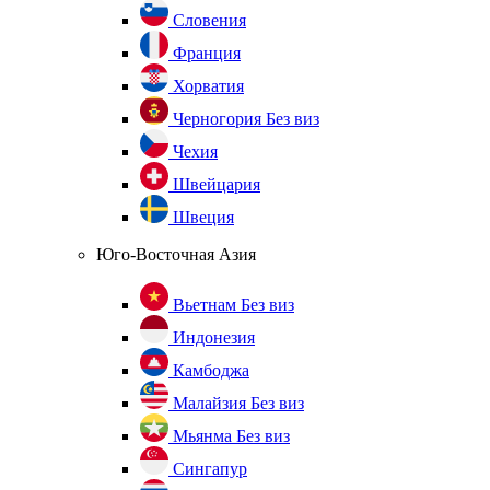
Словения
Франция
Хорватия
Черногория
Без виз
Чехия
Швейцария
Швеция
Юго-Восточная Азия
Вьетнам
Без виз
Индонезия
Камбоджа
Малайзия
Без виз
Мьянма
Без виз
Сингапур