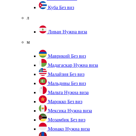
Куба
Без виз
л
Ливан
Нужна виза
м
Маврикий
Без виз
Мадагаскар
Нужна виза
Малайзия
Без виз
Мальдивы
Без виз
Мальта
Нужна виза
Марокко
Без виз
Мексика
Нужна виза
Мозамбик
Без виз
Монако
Нужна виза