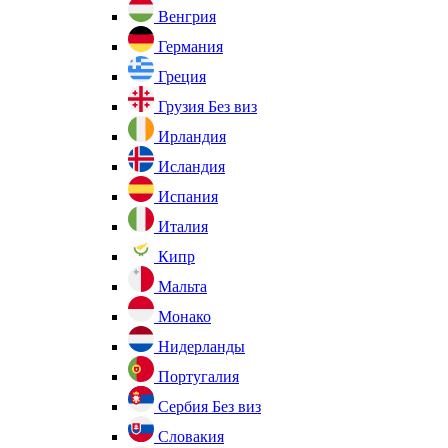
Венгрия
Германия
Греция
Грузия
Без виз
Ирландия
Исландия
Испания
Италия
Кипр
Мальта
Монако
Нидерланды
Португалия
Сербия
Без виз
Словакия