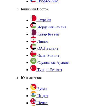
Пуэрто-Рико
Ближний Восток
Бахрейн
Иордания
Без виз
Катар
Без виз
Ливан
ОАЭ
Без виз
Оман
Без виз
Саудовская Аравия
Турция
Без виз
Южная Азия
Бутан
Индия
Непал