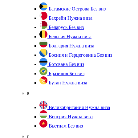
Багамские Острова
Без виз
Бахрейн
Нужна виза
Беларусь
Без виз
Бельгия
Нужна виза
Болгария
Нужна виза
Босния и Герцеговина
Без виз
Ботсвана
Без виз
Бразилия
Без виз
Бутан
Нужна виза
в
Великобритания
Нужна виза
Венгрия
Нужна виза
Вьетнам
Без виз
г