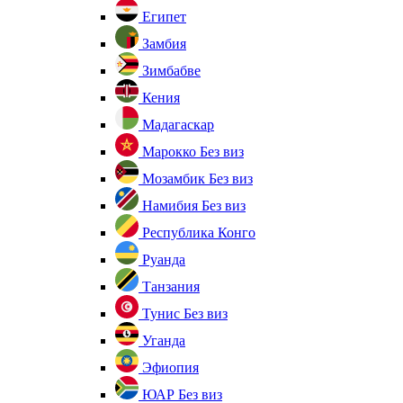
Египет
Замбия
Зимбабве
Кения
Мадагаскар
Марокко
Без виз
Мозамбик
Без виз
Намибия
Без виз
Республика Конго
Руанда
Танзания
Тунис
Без виз
Уганда
Эфиопия
ЮАР
Без виз