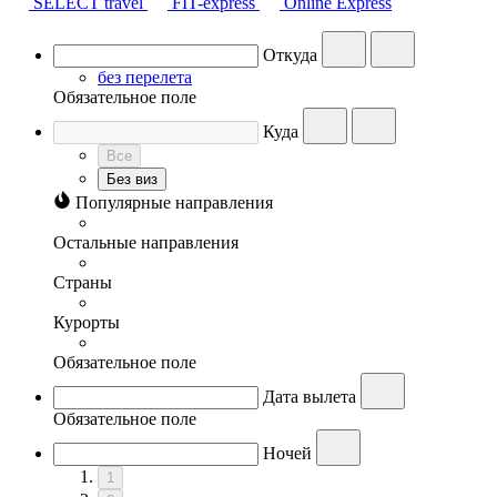
SELECT travel
FIT-express
Online Express
Откуда
без перелета
Обязательное поле
Куда
Все
Без виз
Популярные направления
Остальные направления
Страны
Курорты
Обязательное поле
Дата вылета
Обязательное поле
Ночей
1