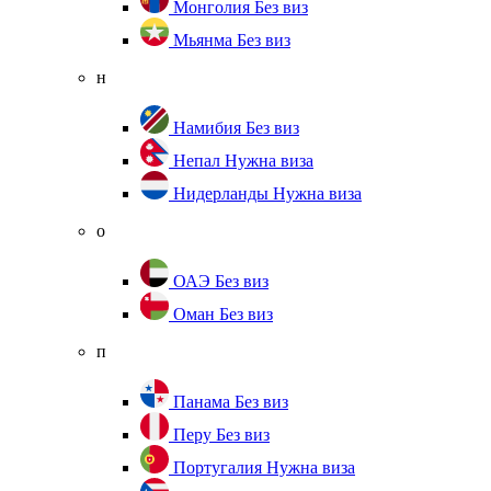
Монголия
Без виз
Мьянма
Без виз
н
Намибия
Без виз
Непал
Нужна виза
Нидерланды
Нужна виза
о
ОАЭ
Без виз
Оман
Без виз
п
Панама
Без виз
Перу
Без виз
Португалия
Нужна виза