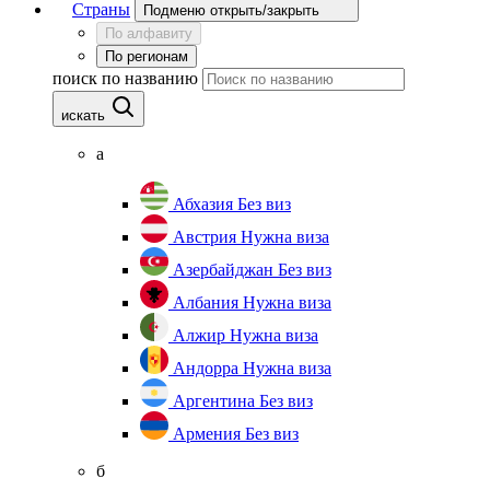
Страны
Подменю открыть/закрыть
По алфавиту
По регионам
поиск по названию
искать
а
Абхазия
Без виз
Австрия
Нужна виза
Азербайджан
Без виз
Албания
Нужна виза
Алжир
Нужна виза
Андорра
Нужна виза
Аргентина
Без виз
Армения
Без виз
б