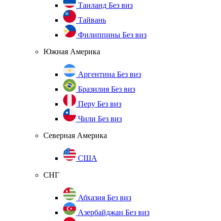
Таиланд
Без виз
Тайвань
Филиппины
Без виз
Южная Америка
Аргентина
Без виз
Бразилия
Без виз
Перу
Без виз
Чили
Без виз
Северная Америка
США
СНГ
Абхазия
Без виз
Азербайджан
Без виз