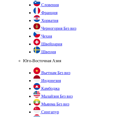
Словения
Франция
Хорватия
Черногория
Без виз
Чехия
Швейцария
Швеция
Юго-Восточная Азия
Вьетнам
Без виз
Индонезия
Камбоджа
Малайзия
Без виз
Мьянма
Без виз
Сингапур