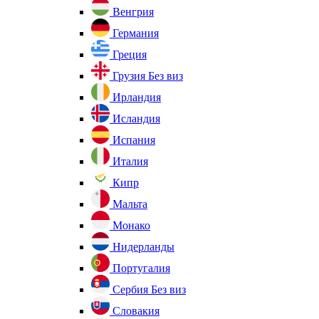
Венгрия
Германия
Греция
Грузия
Без виз
Ирландия
Исландия
Испания
Италия
Кипр
Мальта
Монако
Нидерланды
Португалия
Сербия
Без виз
Словакия