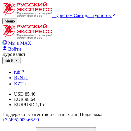
Туристам
Сайт для туристов
Меню
Мы в MAX
Войти
Курс валют
rub ₽
rub ₽
ByN р.
KZT ₸
USD
85,46
EUR
98,64
EUR/USD
1,15
Поддержка турагентов и частных лиц
Поддержка
+7 (495) 009-66-99