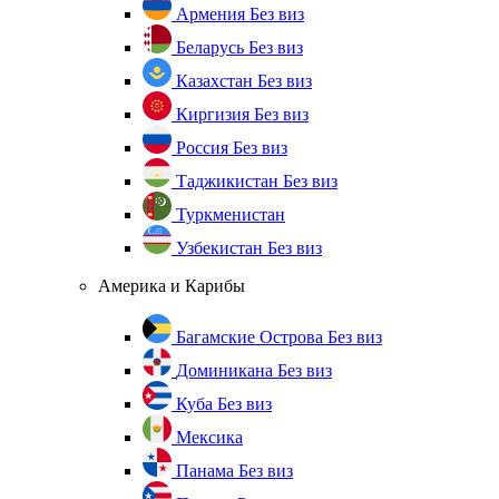
Армения
Без виз
Беларусь
Без виз
Казахстан
Без виз
Киргизия
Без виз
Россия
Без виз
Таджикистан
Без виз
Туркменистан
Узбекистан
Без виз
Америка и Карибы
Багамские Острова
Без виз
Доминикана
Без виз
Куба
Без виз
Мексика
Панама
Без виз