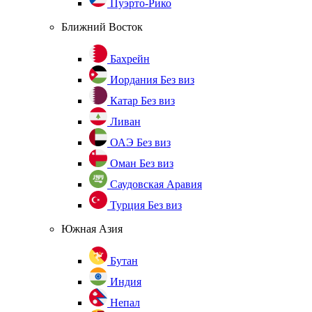
Пуэрто-Рико
Ближний Восток
Бахрейн
Иордания
Без виз
Катар
Без виз
Ливан
ОАЭ
Без виз
Оман
Без виз
Саудовская Аравия
Турция
Без виз
Южная Азия
Бутан
Индия
Непал