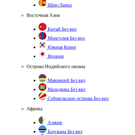
Шри-Ланка
Восточная Азия
Китай
Без виз
Монголия
Без виз
Южная Корея
Япония
Острова Индийского океана
Маврикий
Без виз
Мальдивы
Без виз
Сейшельские острова
Без виз
Африка
Алжир
Ботсвана
Без виз