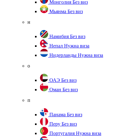
Монголия
Без виз
Мьянма
Без виз
н
Намибия
Без виз
Непал
Нужна виза
Нидерланды
Нужна виза
о
ОАЭ
Без виз
Оман
Без виз
п
Панама
Без виз
Перу
Без виз
Португалия
Нужна виза