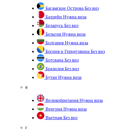
Багамские Острова
Без виз
Бахрейн
Нужна виза
Беларусь
Без виз
Бельгия
Нужна виза
Болгария
Нужна виза
Босния и Герцеговина
Без виз
Ботсвана
Без виз
Бразилия
Без виз
Бутан
Нужна виза
в
Великобритания
Нужна виза
Венгрия
Нужна виза
Вьетнам
Без виз
г