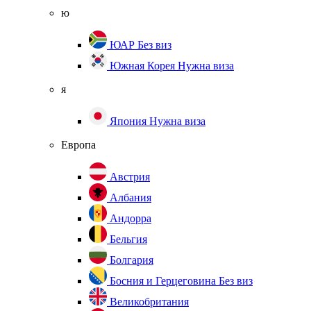
ю
ЮАР
Без виз
Южная Корея
Нужна виза
я
Япония
Нужна виза
Европа
Австрия
Албания
Андорра
Бельгия
Болгария
Босния и Герцеговина
Без виз
Великобритания