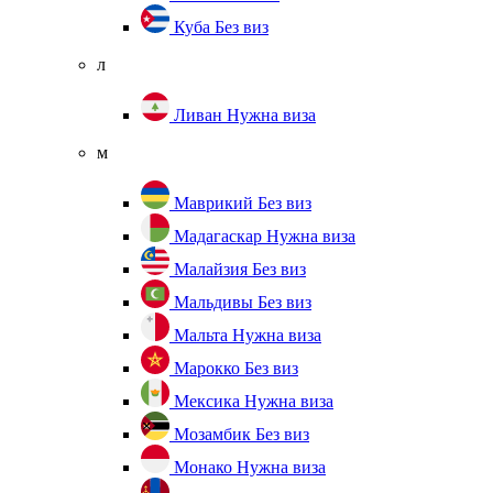
Куба
Без виз
л
Ливан
Нужна виза
м
Маврикий
Без виз
Мадагаскар
Нужна виза
Малайзия
Без виз
Мальдивы
Без виз
Мальта
Нужна виза
Марокко
Без виз
Мексика
Нужна виза
Мозамбик
Без виз
Монако
Нужна виза