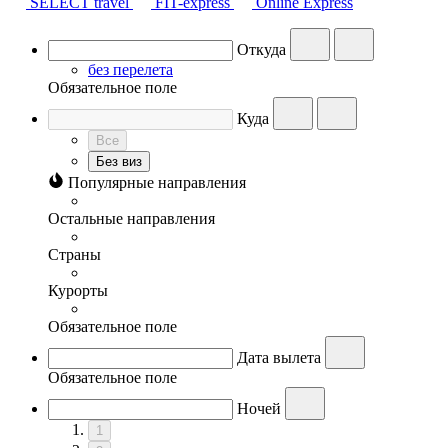
SELECT travel
FIT-express
Online Express
Откуда
без перелета
Обязательное поле
Куда
Все
Без виз
Популярные направления
Остальные направления
Страны
Курорты
Обязательное поле
Дата вылета
Обязательное поле
Ночей
1