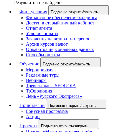
Результатов не найдено
Фин. условия
Подменю открыть/закрыть
Финансовое обеспечение холдинга
Доступ в старый личный кабинет
Отчет агента
Условия оплаты
Заявления на возврат и перенос
Архив курсов валют
Обработка персональных данных
Способы оплаты
Обучение
Подменю открыть/закрыть
Мероприятия
Рекламные туры
Вебинары
Тревел-школа SEQUOIA
ТрЭволюция
День «Русского Экспресса»
Привилегии
Подменю открыть/закрыть
Бонусная программа
Акции
Проекты
Подменю открыть/закрыть
Премия «Маэстро путешествий»