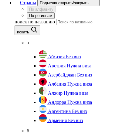
Страны
Подменю открыть/закрыть
По алфавиту
По регионам
поиск по названию
искать
а
Абхазия
Без виз
Австрия
Нужна виза
Азербайджан
Без виз
Албания
Нужна виза
Алжир
Нужна виза
Андорра
Нужна виза
Аргентина
Без виз
Армения
Без виз
б