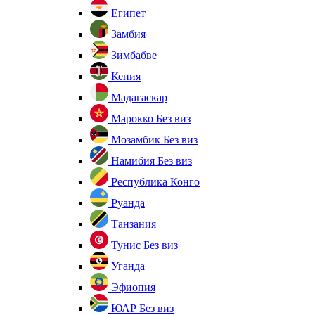
Египет
Замбия
Зимбабве
Кения
Мадагаскар
Марокко
Без виз
Мозамбик
Без виз
Намибия
Без виз
Республика Конго
Руанда
Танзания
Тунис
Без виз
Уганда
Эфиопия
ЮАР
Без виз