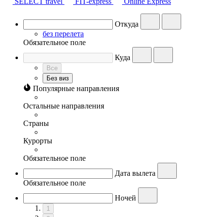
SELECT travel
FIT-express
Online Express
Откуда
без перелета
Обязательное поле
Куда
Все
Без виз
Популярные направления
Остальные направления
Страны
Курорты
Обязательное поле
Дата вылета
Обязательное поле
Ночей
1