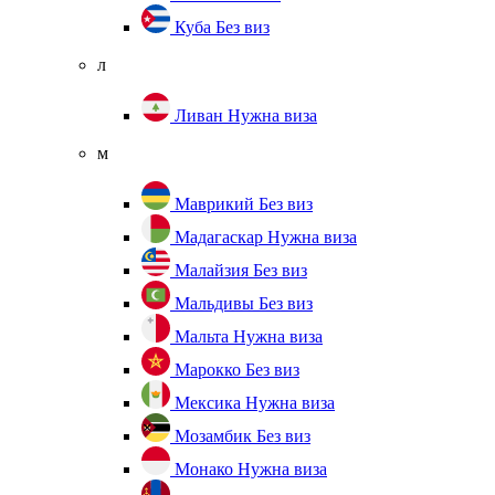
Куба
Без виз
л
Ливан
Нужна виза
м
Маврикий
Без виз
Мадагаскар
Нужна виза
Малайзия
Без виз
Мальдивы
Без виз
Мальта
Нужна виза
Марокко
Без виз
Мексика
Нужна виза
Мозамбик
Без виз
Монако
Нужна виза