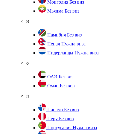
Монголия
Без виз
Мьянма
Без виз
н
Намибия
Без виз
Непал
Нужна виза
Нидерланды
Нужна виза
о
ОАЭ
Без виз
Оман
Без виз
п
Панама
Без виз
Перу
Без виз
Португалия
Нужна виза