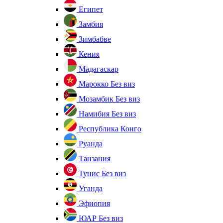
Египет
Замбия
Зимбабве
Кения
Мадагаскар
Марокко
Без виз
Мозамбик
Без виз
Намибия
Без виз
Республика Конго
Руанда
Танзания
Тунис
Без виз
Уганда
Эфиопия
ЮАР
Без виз