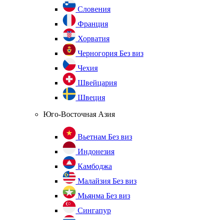
Словения
Франция
Хорватия
Черногория
Без виз
Чехия
Швейцария
Швеция
Юго-Восточная Азия
Вьетнам
Без виз
Индонезия
Камбоджа
Малайзия
Без виз
Мьянма
Без виз
Сингапур