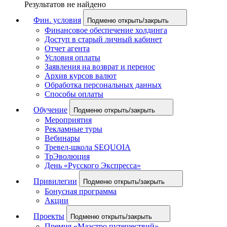
Результатов не найдено
Фин. условия
Подменю открыть/закрыть
Финансовое обеспечение холдинга
Доступ в старый личный кабинет
Отчет агента
Условия оплаты
Заявления на возврат и перенос
Архив курсов валют
Обработка персональных данных
Способы оплаты
Обучение
Подменю открыть/закрыть
Мероприятия
Рекламные туры
Вебинары
Тревел-школа SEQUOIA
ТрЭволюция
День «Русского Экспресса»
Привилегии
Подменю открыть/закрыть
Бонусная программа
Акции
Проекты
Подменю открыть/закрыть
Премия «Маэстро путешествий»