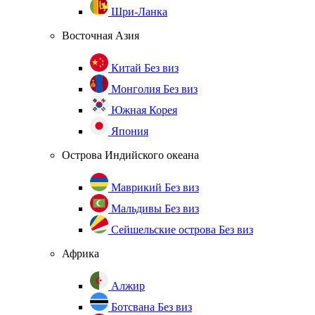
Шри-Ланка
Восточная Азия
Китай
Без виз
Монголия
Без виз
Южная Корея
Япония
Острова Индийского океана
Маврикий
Без виз
Мальдивы
Без виз
Сейшельские острова
Без виз
Африка
Алжир
Ботсвана
Без виз