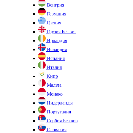
Венгрия
Германия
Греция
Грузия
Без виз
Ирландия
Исландия
Испания
Италия
Кипр
Мальта
Монако
Нидерланды
Португалия
Сербия
Без виз
Словакия