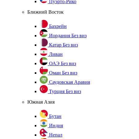
Пуэрто-Рико
Ближний Восток
Бахрейн
Иордания
Без виз
Катар
Без виз
Ливан
ОАЭ
Без виз
Оман
Без виз
Саудовская Аравия
Турция
Без виз
Южная Азия
Бутан
Индия
Непал