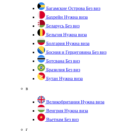
Багамские Острова
Без виз
Бахрейн
Нужна виза
Беларусь
Без виз
Бельгия
Нужна виза
Болгария
Нужна виза
Босния и Герцеговина
Без виз
Ботсвана
Без виз
Бразилия
Без виз
Бутан
Нужна виза
в
Великобритания
Нужна виза
Венгрия
Нужна виза
Вьетнам
Без виз
г