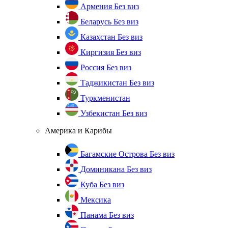
Армения
Без виз
Беларусь
Без виз
Казахстан
Без виз
Киргизия
Без виз
Россия
Без виз
Таджикистан
Без виз
Туркменистан
Узбекистан
Без виз
Америка и Карибы
Багамские Острова
Без виз
Доминикана
Без виз
Куба
Без виз
Мексика
Панама
Без виз