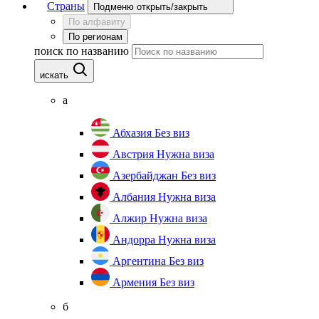
Страны
Подменю открыть/закрыть
По алфавиту
По регионам
поиск по названию
искать
а
Абхазия
Без виз
Австрия
Нужна виза
Азербайджан
Без виз
Албания
Нужна виза
Алжир
Нужна виза
Андорра
Нужна виза
Аргентина
Без виз
Армения
Без виз
б