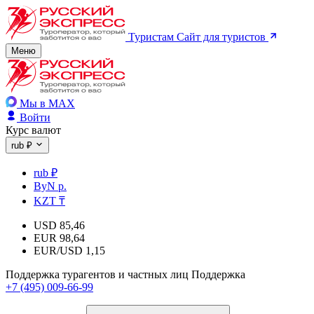
Туристам
Сайт для туристов
Меню
Мы в MAX
Войти
Курс валют
rub ₽
rub ₽
ByN р.
KZT ₸
USD
85,46
EUR
98,64
EUR/USD
1,15
Поддержка турагентов и частных лиц
Поддержка
+7 (495) 009-66-99