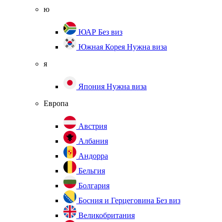
ю
ЮАР
Без виз
Южная Корея
Нужна виза
я
Япония
Нужна виза
Европа
Австрия
Албания
Андорра
Бельгия
Болгария
Босния и Герцеговина
Без виз
Великобритания