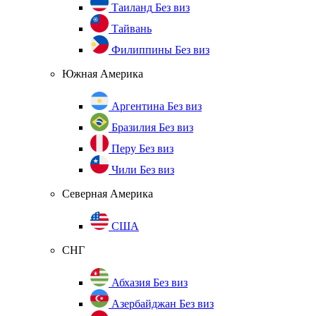
Таиланд
Без виз
Тайвань
Филиппины
Без виз
Южная Америка
Аргентина
Без виз
Бразилия
Без виз
Перу
Без виз
Чили
Без виз
Северная Америка
США
СНГ
Абхазия
Без виз
Азербайджан
Без виз