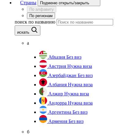
Страны
Подменю открыть/закрыть
По алфавиту
По регионам
поиск по названию
искать
а
Абхазия
Без виз
Австрия
Нужна виза
Азербайджан
Без виз
Албания
Нужна виза
Алжир
Нужна виза
Андорра
Нужна виза
Аргентина
Без виз
Армения
Без виз
б