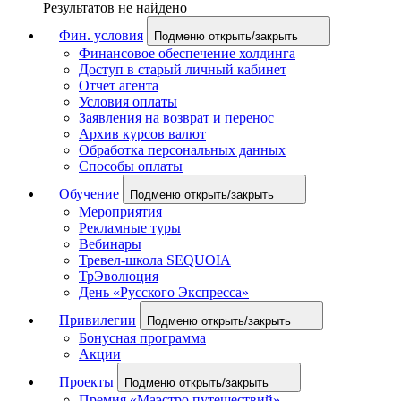
Результатов не найдено
Фин. условия
Подменю открыть/закрыть
Финансовое обеспечение холдинга
Доступ в старый личный кабинет
Отчет агента
Условия оплаты
Заявления на возврат и перенос
Архив курсов валют
Обработка персональных данных
Способы оплаты
Обучение
Подменю открыть/закрыть
Мероприятия
Рекламные туры
Вебинары
Тревел-школа SEQUOIA
ТрЭволюция
День «Русского Экспресса»
Привилегии
Подменю открыть/закрыть
Бонусная программа
Акции
Проекты
Подменю открыть/закрыть
Премия «Маэстро путешествий»