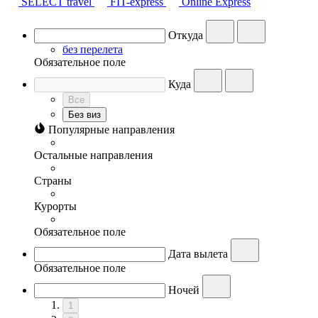
SELECT travel
FIT-express
Online Express
Откуда
без перелета
Обязательное поле
Куда
Все
Без виз
Популярные направления
Остальные направления
Страны
Курорты
Обязательное поле
Дата вылета
Обязательное поле
Ночей
1