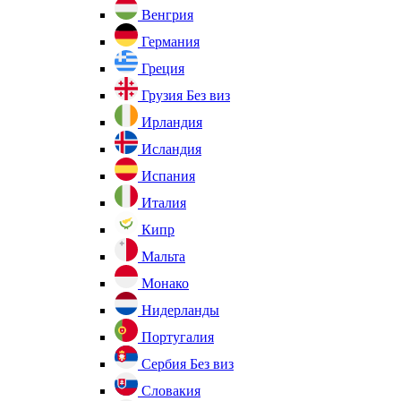
Венгрия
Германия
Греция
Грузия
Без виз
Ирландия
Исландия
Испания
Италия
Кипр
Мальта
Монако
Нидерланды
Португалия
Сербия
Без виз
Словакия