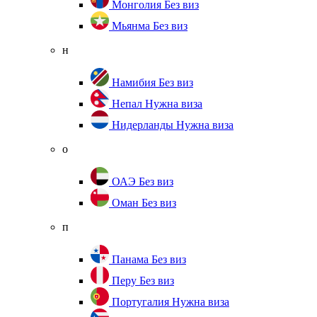
Монголия
Без виз
Мьянма
Без виз
н
Намибия
Без виз
Непал
Нужна виза
Нидерланды
Нужна виза
о
ОАЭ
Без виз
Оман
Без виз
п
Панама
Без виз
Перу
Без виз
Португалия
Нужна виза