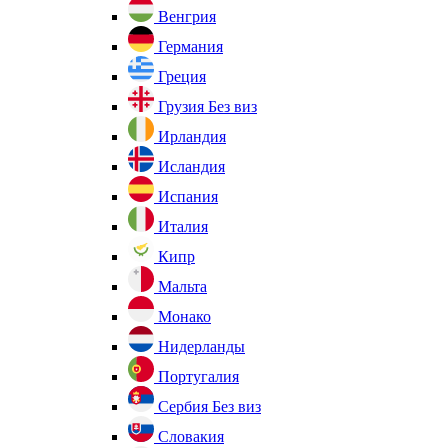
Венгрия
Германия
Греция
Грузия
Без виз
Ирландия
Исландия
Испания
Италия
Кипр
Мальта
Монако
Нидерланды
Португалия
Сербия
Без виз
Словакия