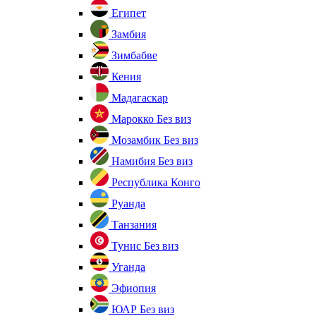
Египет
Замбия
Зимбабве
Кения
Мадагаскар
Марокко
Без виз
Мозамбик
Без виз
Намибия
Без виз
Республика Конго
Руанда
Танзания
Тунис
Без виз
Уганда
Эфиопия
ЮАР
Без виз