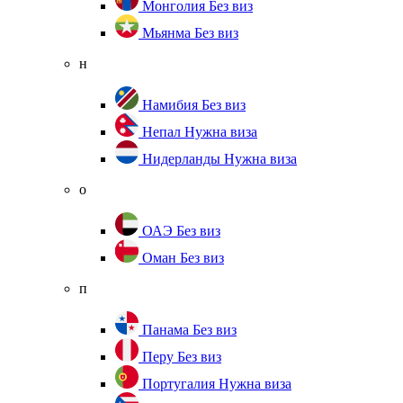
Монголия
Без виз
Мьянма
Без виз
н
Намибия
Без виз
Непал
Нужна виза
Нидерланды
Нужна виза
о
ОАЭ
Без виз
Оман
Без виз
п
Панама
Без виз
Перу
Без виз
Португалия
Нужна виза