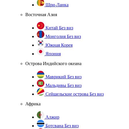
Шри-Ланка
Восточная Азия
Китай
Без виз
Монголия
Без виз
Южная Корея
Япония
Острова Индийского океана
Маврикий
Без виз
Мальдивы
Без виз
Сейшельские острова
Без виз
Африка
Алжир
Ботсвана
Без виз