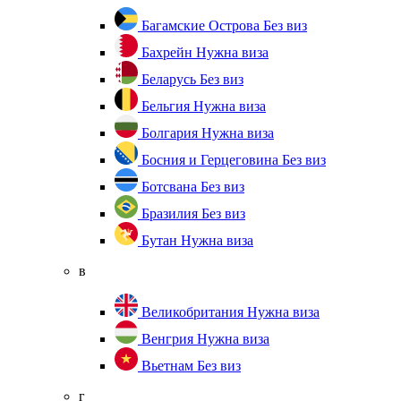
Багамские Острова
Без виз
Бахрейн
Нужна виза
Беларусь
Без виз
Бельгия
Нужна виза
Болгария
Нужна виза
Босния и Герцеговина
Без виз
Ботсвана
Без виз
Бразилия
Без виз
Бутан
Нужна виза
в
Великобритания
Нужна виза
Венгрия
Нужна виза
Вьетнам
Без виз
г