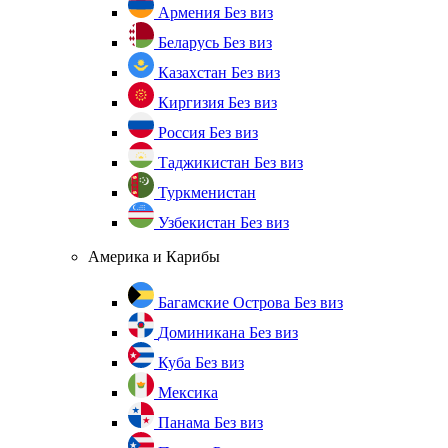
Армения
Без виз
Беларусь
Без виз
Казахстан
Без виз
Киргизия
Без виз
Россия
Без виз
Таджикистан
Без виз
Туркменистан
Узбекистан
Без виз
Америка и Карибы
Багамские Острова
Без виз
Доминикана
Без виз
Куба
Без виз
Мексика
Панама
Без виз