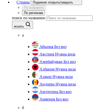
Страны
Подменю открыть/закрыть
По алфавиту
По регионам
поиск по названию
искать
а
Абхазия
Без виз
Австрия
Нужна виза
Азербайджан
Без виз
Албания
Нужна виза
Алжир
Нужна виза
Андорра
Нужна виза
Аргентина
Без виз
Армения
Без виз
б