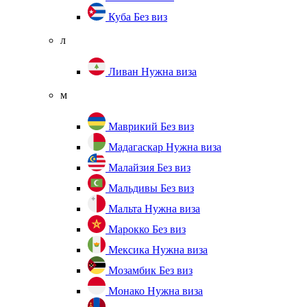
Куба
Без виз
л
Ливан
Нужна виза
м
Маврикий
Без виз
Мадагаскар
Нужна виза
Малайзия
Без виз
Мальдивы
Без виз
Мальта
Нужна виза
Марокко
Без виз
Мексика
Нужна виза
Мозамбик
Без виз
Монако
Нужна виза