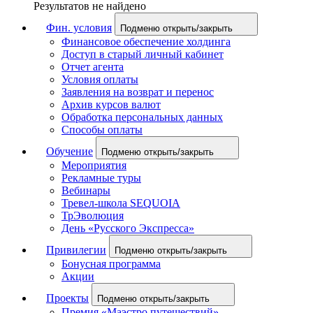
Результатов не найдено
Фин. условия
Подменю открыть/закрыть
Финансовое обеспечение холдинга
Доступ в старый личный кабинет
Отчет агента
Условия оплаты
Заявления на возврат и перенос
Архив курсов валют
Обработка персональных данных
Способы оплаты
Обучение
Подменю открыть/закрыть
Мероприятия
Рекламные туры
Вебинары
Тревел-школа SEQUOIA
ТрЭволюция
День «Русского Экспресса»
Привилегии
Подменю открыть/закрыть
Бонусная программа
Акции
Проекты
Подменю открыть/закрыть
Премия «Маэстро путешествий»