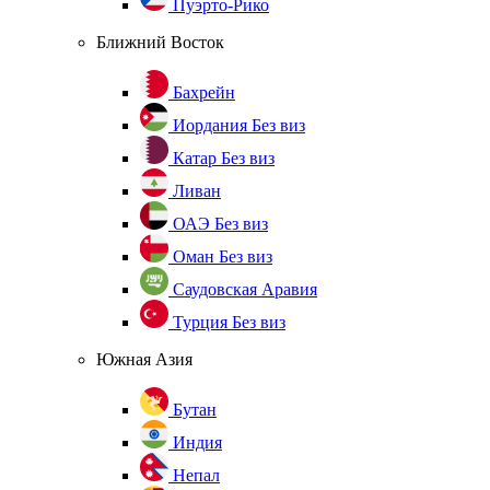
Пуэрто-Рико
Ближний Восток
Бахрейн
Иордания
Без виз
Катар
Без виз
Ливан
ОАЭ
Без виз
Оман
Без виз
Саудовская Аравия
Турция
Без виз
Южная Азия
Бутан
Индия
Непал