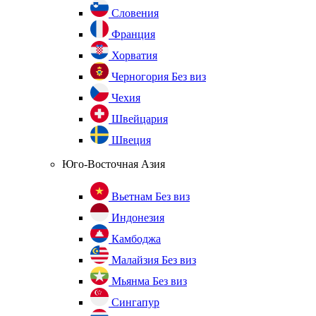
Словения
Франция
Хорватия
Черногория
Без виз
Чехия
Швейцария
Швеция
Юго-Восточная Азия
Вьетнам
Без виз
Индонезия
Камбоджа
Малайзия
Без виз
Мьянма
Без виз
Сингапур