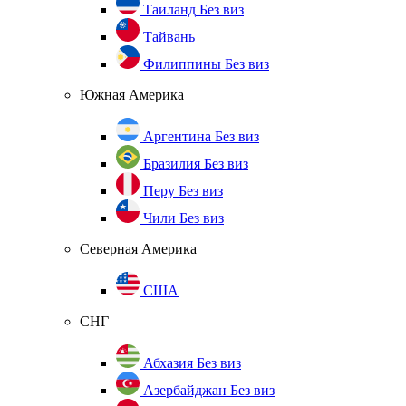
Таиланд
Без виз
Тайвань
Филиппины
Без виз
Южная Америка
Аргентина
Без виз
Бразилия
Без виз
Перу
Без виз
Чили
Без виз
Северная Америка
США
СНГ
Абхазия
Без виз
Азербайджан
Без виз