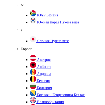
ю
ЮАР
Без виз
Южная Корея
Нужна виза
я
Япония
Нужна виза
Европа
Австрия
Албания
Андорра
Бельгия
Болгария
Босния и Герцеговина
Без виз
Великобритания