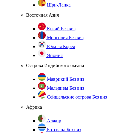
Шри-Ланка
Восточная Азия
Китай
Без виз
Монголия
Без виз
Южная Корея
Япония
Острова Индийского океана
Маврикий
Без виз
Мальдивы
Без виз
Сейшельские острова
Без виз
Африка
Алжир
Ботсвана
Без виз