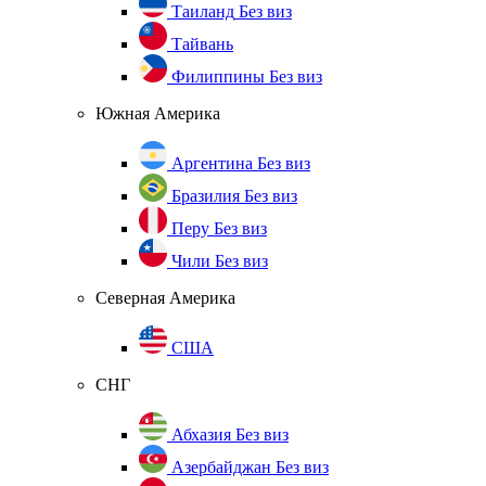
Таиланд
Без виз
Тайвань
Филиппины
Без виз
Южная Америка
Аргентина
Без виз
Бразилия
Без виз
Перу
Без виз
Чили
Без виз
Северная Америка
США
СНГ
Абхазия
Без виз
Азербайджан
Без виз