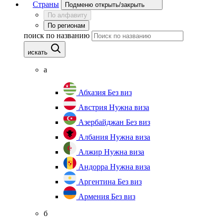
Страны
Подменю открыть/закрыть
По алфавиту
По регионам
поиск по названию
искать
а
Абхазия
Без виз
Австрия
Нужна виза
Азербайджан
Без виз
Албания
Нужна виза
Алжир
Нужна виза
Андорра
Нужна виза
Аргентина
Без виз
Армения
Без виз
б