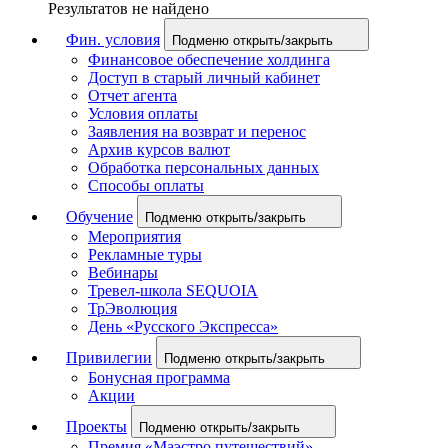
Результатов не найдено
Фин. условия
Подменю открыть/закрыть
Финансовое обеспечение холдинга
Доступ в старый личный кабинет
Отчет агента
Условия оплаты
Заявления на возврат и перенос
Архив курсов валют
Обработка персональных данных
Способы оплаты
Обучение
Подменю открыть/закрыть
Мероприятия
Рекламные туры
Вебинары
Тревел-школа SEQUOIA
ТрЭволюция
День «Русского Экспресса»
Привилегии
Подменю открыть/закрыть
Бонусная программа
Акции
Проекты
Подменю открыть/закрыть
Премия «Маэстро путешествий»