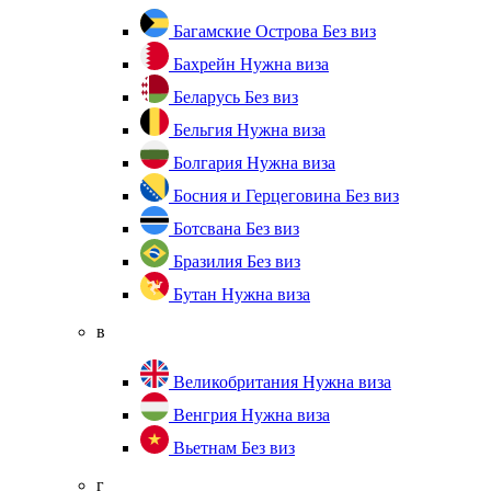
Багамские Острова
Без виз
Бахрейн
Нужна виза
Беларусь
Без виз
Бельгия
Нужна виза
Болгария
Нужна виза
Босния и Герцеговина
Без виз
Ботсвана
Без виз
Бразилия
Без виз
Бутан
Нужна виза
в
Великобритания
Нужна виза
Венгрия
Нужна виза
Вьетнам
Без виз
г