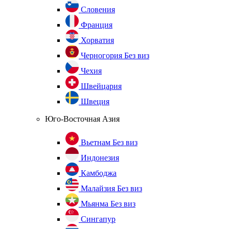
Словения
Франция
Хорватия
Черногория
Без виз
Чехия
Швейцария
Швеция
Юго-Восточная Азия
Вьетнам
Без виз
Индонезия
Камбоджа
Малайзия
Без виз
Мьянма
Без виз
Сингапур