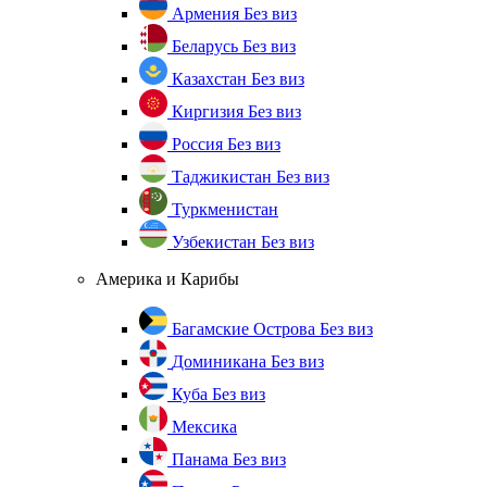
Армения
Без виз
Беларусь
Без виз
Казахстан
Без виз
Киргизия
Без виз
Россия
Без виз
Таджикистан
Без виз
Туркменистан
Узбекистан
Без виз
Америка и Карибы
Багамские Острова
Без виз
Доминикана
Без виз
Куба
Без виз
Мексика
Панама
Без виз