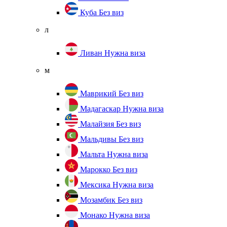
Куба
Без виз
л
Ливан
Нужна виза
м
Маврикий
Без виз
Мадагаскар
Нужна виза
Малайзия
Без виз
Мальдивы
Без виз
Мальта
Нужна виза
Марокко
Без виз
Мексика
Нужна виза
Мозамбик
Без виз
Монако
Нужна виза