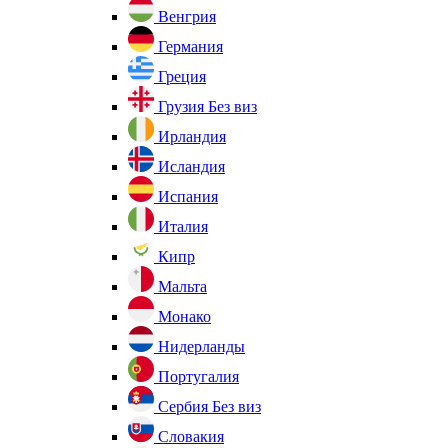
Венгрия
Германия
Греция
Грузия
Без виз
Ирландия
Исландия
Испания
Италия
Кипр
Мальта
Монако
Нидерланды
Португалия
Сербия
Без виз
Словакия