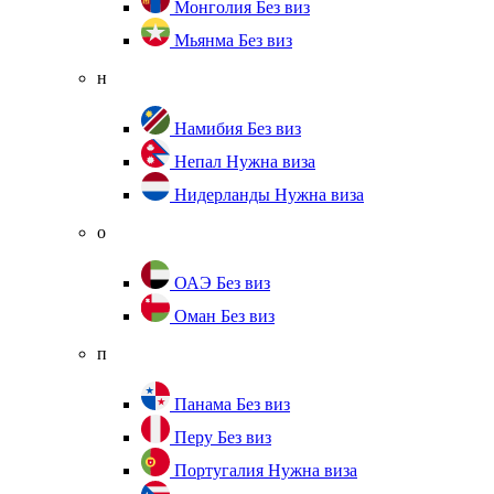
Монголия
Без виз
Мьянма
Без виз
н
Намибия
Без виз
Непал
Нужна виза
Нидерланды
Нужна виза
о
ОАЭ
Без виз
Оман
Без виз
п
Панама
Без виз
Перу
Без виз
Португалия
Нужна виза