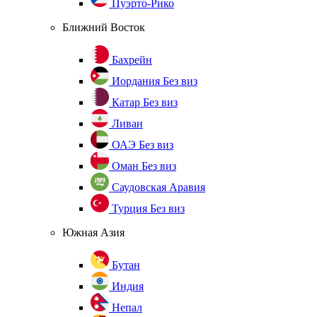
Пуэрто-Рико
Ближний Восток
Бахрейн
Иордания
Без виз
Катар
Без виз
Ливан
ОАЭ
Без виз
Оман
Без виз
Саудовская Аравия
Турция
Без виз
Южная Азия
Бутан
Индия
Непал