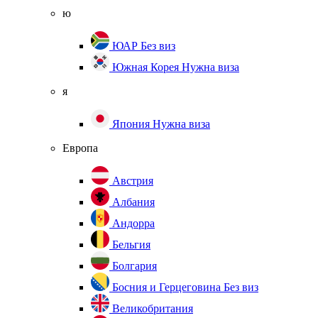
ю
ЮАР
Без виз
Южная Корея
Нужна виза
я
Япония
Нужна виза
Европа
Австрия
Албания
Андорра
Бельгия
Болгария
Босния и Герцеговина
Без виз
Великобритания