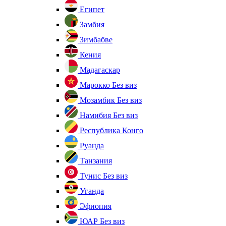
Египет
Замбия
Зимбабве
Кения
Мадагаскар
Марокко
Без виз
Мозамбик
Без виз
Намибия
Без виз
Республика Конго
Руанда
Танзания
Тунис
Без виз
Уганда
Эфиопия
ЮАР
Без виз