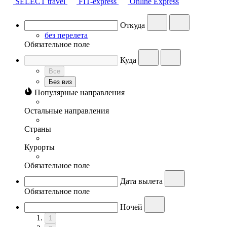
SELECT travel
FIT-express
Online Express
Откуда
без перелета
Обязательное поле
Куда
Все
Без виз
Популярные направления
Остальные направления
Страны
Курорты
Обязательное поле
Дата вылета
Обязательное поле
Ночей
1