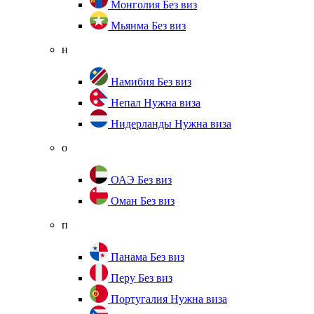
Монголия
Без виз
Мьянма
Без виз
н
Намибия
Без виз
Непал
Нужна виза
Нидерланды
Нужна виза
о
ОАЭ
Без виз
Оман
Без виз
п
Панама
Без виз
Перу
Без виз
Португалия
Нужна виза