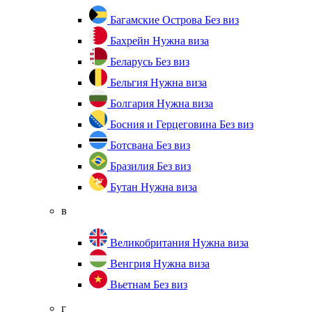
Багамские Острова
Без виз
Бахрейн
Нужна виза
Беларусь
Без виз
Бельгия
Нужна виза
Болгария
Нужна виза
Босния и Герцеговина
Без виз
Ботсвана
Без виз
Бразилия
Без виз
Бутан
Нужна виза
в
Великобритания
Нужна виза
Венгрия
Нужна виза
Вьетнам
Без виз
г