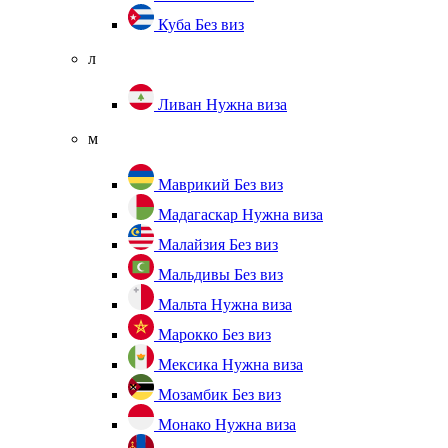
Куба
Без виз
л
Ливан
Нужна виза
м
Маврикий
Без виз
Мадагаскар
Нужна виза
Малайзия
Без виз
Мальдивы
Без виз
Мальта
Нужна виза
Марокко
Без виз
Мексика
Нужна виза
Мозамбик
Без виз
Монако
Нужна виза