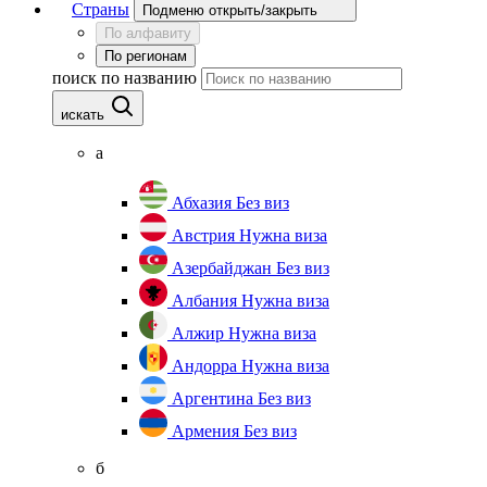
Страны
Подменю открыть/закрыть
По алфавиту
По регионам
поиск по названию
искать
а
Абхазия
Без виз
Австрия
Нужна виза
Азербайджан
Без виз
Албания
Нужна виза
Алжир
Нужна виза
Андорра
Нужна виза
Аргентина
Без виз
Армения
Без виз
б