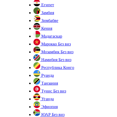
Египет
Замбия
Зимбабве
Кения
Мадагаскар
Марокко
Без виз
Мозамбик
Без виз
Намибия
Без виз
Республика Конго
Руанда
Танзания
Тунис
Без виз
Уганда
Эфиопия
ЮАР
Без виз