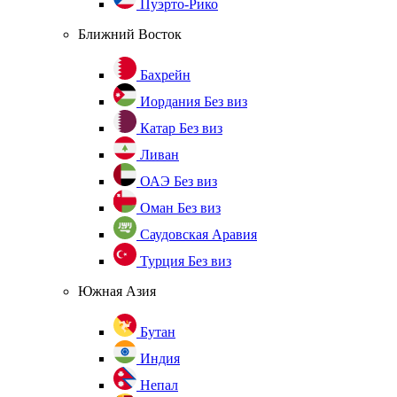
Пуэрто-Рико
Ближний Восток
Бахрейн
Иордания
Без виз
Катар
Без виз
Ливан
ОАЭ
Без виз
Оман
Без виз
Саудовская Аравия
Турция
Без виз
Южная Азия
Бутан
Индия
Непал