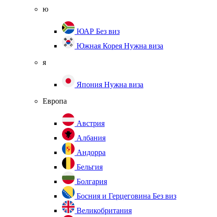
ю
ЮАР
Без виз
Южная Корея
Нужна виза
я
Япония
Нужна виза
Европа
Австрия
Албания
Андорра
Бельгия
Болгария
Босния и Герцеговина
Без виз
Великобритания