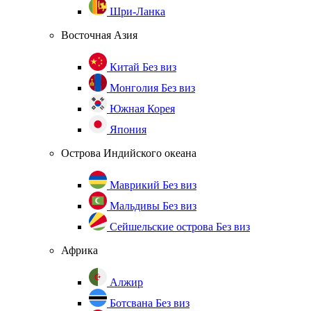
Шри-Ланка
Восточная Азия
Китай
Без виз
Монголия
Без виз
Южная Корея
Япония
Острова Индийского океана
Маврикий
Без виз
Мальдивы
Без виз
Сейшельские острова
Без виз
Африка
Алжир
Ботсвана
Без виз