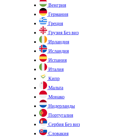
Венгрия
Германия
Греция
Грузия
Без виз
Ирландия
Исландия
Испания
Италия
Кипр
Мальта
Монако
Нидерланды
Португалия
Сербия
Без виз
Словакия