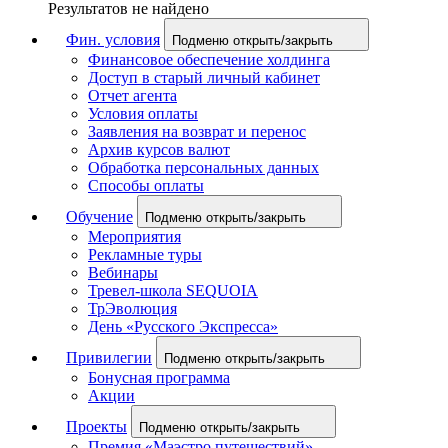
Результатов не найдено
Фин. условия
Подменю открыть/закрыть
Финансовое обеспечение холдинга
Доступ в старый личный кабинет
Отчет агента
Условия оплаты
Заявления на возврат и перенос
Архив курсов валют
Обработка персональных данных
Способы оплаты
Обучение
Подменю открыть/закрыть
Мероприятия
Рекламные туры
Вебинары
Тревел-школа SEQUOIA
ТрЭволюция
День «Русского Экспресса»
Привилегии
Подменю открыть/закрыть
Бонусная программа
Акции
Проекты
Подменю открыть/закрыть
Премия «Маэстро путешествий»