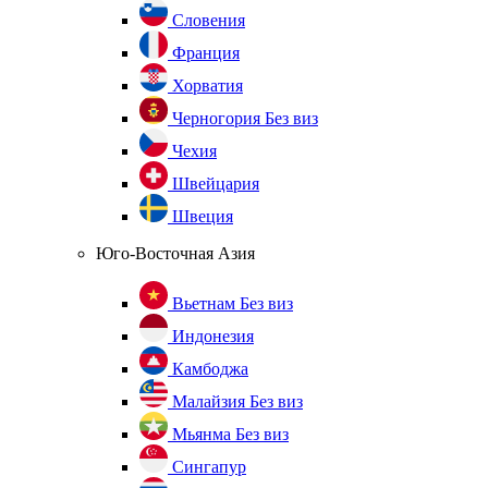
Словения
Франция
Хорватия
Черногория
Без виз
Чехия
Швейцария
Швеция
Юго-Восточная Азия
Вьетнам
Без виз
Индонезия
Камбоджа
Малайзия
Без виз
Мьянма
Без виз
Сингапур