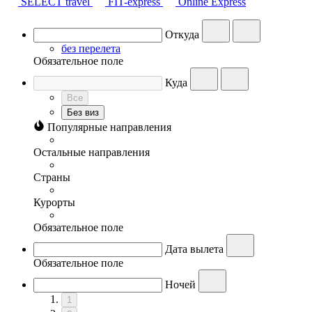
SELECT travel
FIT-express
Online Express
Откуда
без перелета
Обязательное поле
Куда
Все
Без виз
Популярные направления
Остальные направления
Страны
Курорты
Обязательное поле
Дата вылета
Обязательное поле
Ночей
1