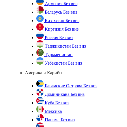
Армения
Без виз
Беларусь
Без виз
Казахстан
Без виз
Киргизия
Без виз
Россия
Без виз
Таджикистан
Без виз
Туркменистан
Узбекистан
Без виз
Америка и Карибы
Багамские Острова
Без виз
Доминикана
Без виз
Куба
Без виз
Мексика
Панама
Без виз