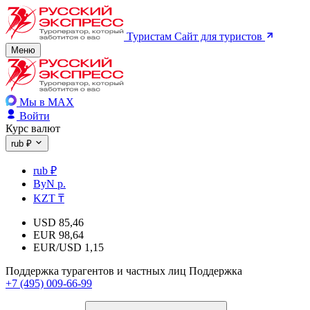
Туристам
Сайт для туристов
Меню
Мы в MAX
Войти
Курс валют
rub ₽
rub ₽
ByN р.
KZT ₸
USD
85,46
EUR
98,64
EUR/USD
1,15
Поддержка турагентов и частных лиц
Поддержка
+7 (495) 009-66-99