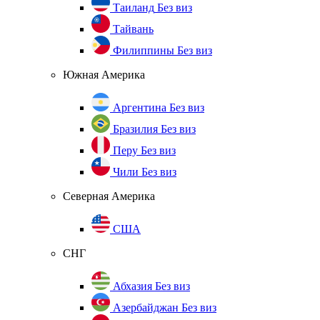
Таиланд
Без виз
Тайвань
Филиппины
Без виз
Южная Америка
Аргентина
Без виз
Бразилия
Без виз
Перу
Без виз
Чили
Без виз
Северная Америка
США
СНГ
Абхазия
Без виз
Азербайджан
Без виз