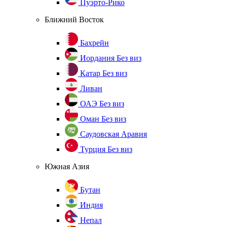
Пуэрто-Рико
Ближний Восток
Бахрейн
Иордания
Без виз
Катар
Без виз
Ливан
ОАЭ
Без виз
Оман
Без виз
Саудовская Аравия
Турция
Без виз
Южная Азия
Бутан
Индия
Непал