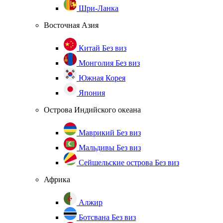
Шри-Ланка
Восточная Азия
Китай
Без виз
Монголия
Без виз
Южная Корея
Япония
Острова Индийского океана
Маврикий
Без виз
Мальдивы
Без виз
Сейшельские острова
Без виз
Африка
Алжир
Ботсвана
Без виз