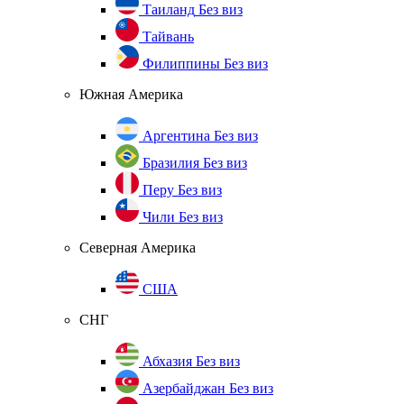
Таиланд
Без виз
Тайвань
Филиппины
Без виз
Южная Америка
Аргентина
Без виз
Бразилия
Без виз
Перу
Без виз
Чили
Без виз
Северная Америка
США
СНГ
Абхазия
Без виз
Азербайджан
Без виз