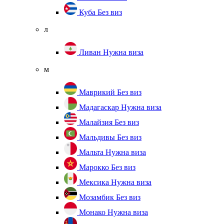
Куба
Без виз
л
Ливан
Нужна виза
м
Маврикий
Без виз
Мадагаскар
Нужна виза
Малайзия
Без виз
Мальдивы
Без виз
Мальта
Нужна виза
Марокко
Без виз
Мексика
Нужна виза
Мозамбик
Без виз
Монако
Нужна виза