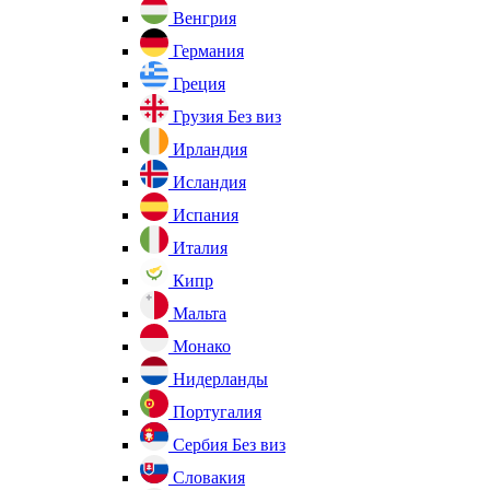
Венгрия
Германия
Греция
Грузия
Без виз
Ирландия
Исландия
Испания
Италия
Кипр
Мальта
Монако
Нидерланды
Португалия
Сербия
Без виз
Словакия