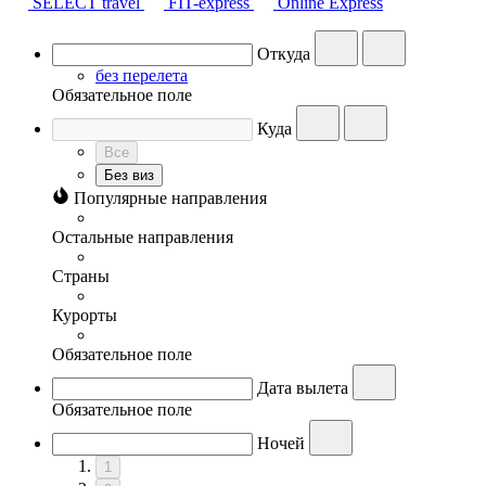
SELECT travel
FIT-express
Online Express
Откуда
без перелета
Обязательное поле
Куда
Все
Без виз
Популярные направления
Остальные направления
Страны
Курорты
Обязательное поле
Дата вылета
Обязательное поле
Ночей
1