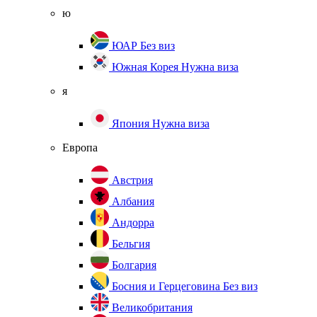
ю
ЮАР
Без виз
Южная Корея
Нужна виза
я
Япония
Нужна виза
Европа
Австрия
Албания
Андорра
Бельгия
Болгария
Босния и Герцеговина
Без виз
Великобритания