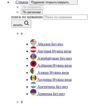
Страны
Подменю открыть/закрыть
По алфавиту
По регионам
поиск по названию
искать
а
Абхазия
Без виз
Австрия
Нужна виза
Азербайджан
Без виз
Албания
Нужна виза
Алжир
Нужна виза
Андорра
Нужна виза
Аргентина
Без виз
Армения
Без виз
б