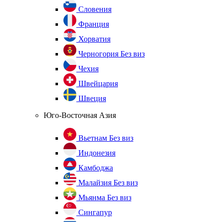
Словения
Франция
Хорватия
Черногория
Без виз
Чехия
Швейцария
Швеция
Юго-Восточная Азия
Вьетнам
Без виз
Индонезия
Камбоджа
Малайзия
Без виз
Мьянма
Без виз
Сингапур