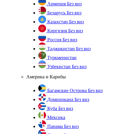
Армения
Без виз
Беларусь
Без виз
Казахстан
Без виз
Киргизия
Без виз
Россия
Без виз
Таджикистан
Без виз
Туркменистан
Узбекистан
Без виз
Америка и Карибы
Багамские Острова
Без виз
Доминикана
Без виз
Куба
Без виз
Мексика
Панама
Без виз