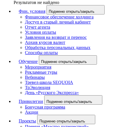
Результатов не найдено
Фин. условия
Подменю открыть/закрыть
Финансовое обеспечение холдинга
Доступ в старый личный кабинет
Отчет агента
Условия оплаты
Заявления на возврат и перенос
Архив курсов валют
Обработка персональных данных
Способы оплаты
Обучение
Подменю открыть/закрыть
Мероприятия
Рекламные туры
Вебинары
Тревел-школа SEQUOIA
ТрЭволюция
День «Русского Экспресса»
Привилегии
Подменю открыть/закрыть
Бонусная программа
Акции
Проекты
Подменю открыть/закрыть
Премия «Маэстро путешествий»