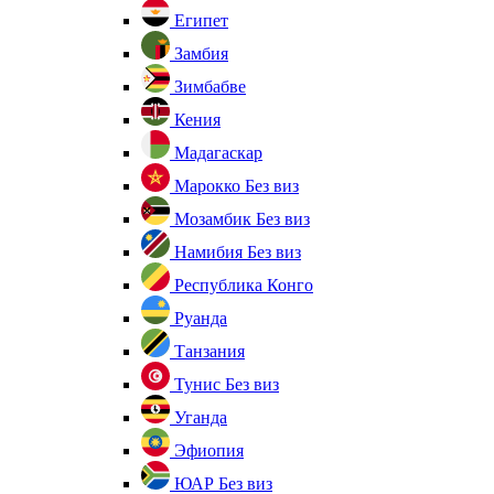
Египет
Замбия
Зимбабве
Кения
Мадагаскар
Марокко
Без виз
Мозамбик
Без виз
Намибия
Без виз
Республика Конго
Руанда
Танзания
Тунис
Без виз
Уганда
Эфиопия
ЮАР
Без виз