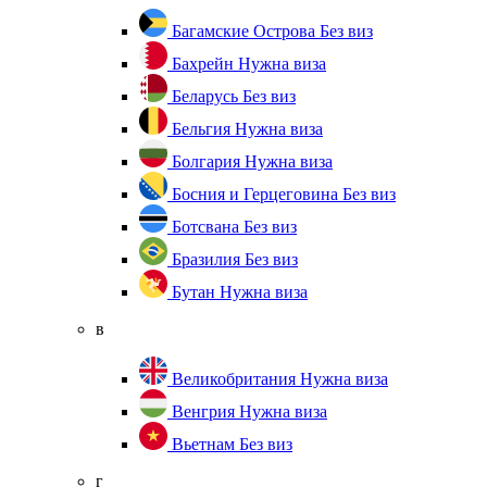
Багамские Острова
Без виз
Бахрейн
Нужна виза
Беларусь
Без виз
Бельгия
Нужна виза
Болгария
Нужна виза
Босния и Герцеговина
Без виз
Ботсвана
Без виз
Бразилия
Без виз
Бутан
Нужна виза
в
Великобритания
Нужна виза
Венгрия
Нужна виза
Вьетнам
Без виз
г