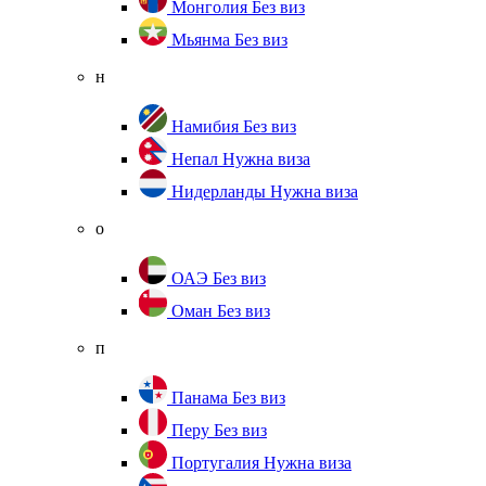
Монголия
Без виз
Мьянма
Без виз
н
Намибия
Без виз
Непал
Нужна виза
Нидерланды
Нужна виза
о
ОАЭ
Без виз
Оман
Без виз
п
Панама
Без виз
Перу
Без виз
Португалия
Нужна виза