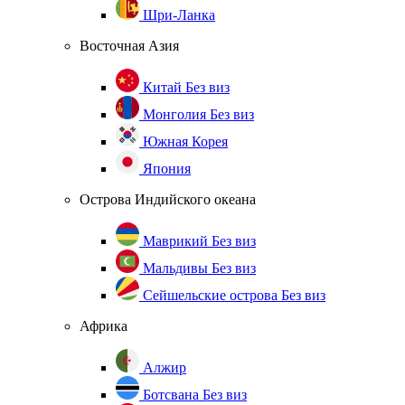
Шри-Ланка
Восточная Азия
Китай
Без виз
Монголия
Без виз
Южная Корея
Япония
Острова Индийского океана
Маврикий
Без виз
Мальдивы
Без виз
Сейшельские острова
Без виз
Африка
Алжир
Ботсвана
Без виз