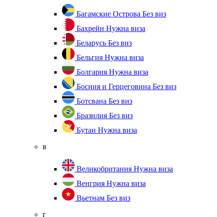
Багамские Острова
Без виз
Бахрейн
Нужна виза
Беларусь
Без виз
Бельгия
Нужна виза
Болгария
Нужна виза
Босния и Герцеговина
Без виз
Ботсвана
Без виз
Бразилия
Без виз
Бутан
Нужна виза
в
Великобритания
Нужна виза
Венгрия
Нужна виза
Вьетнам
Без виз
г