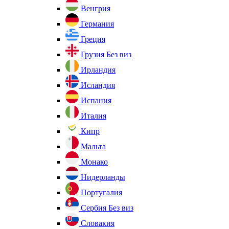
Венгрия
Германия
Греция
Грузия
Без виз
Ирландия
Исландия
Испания
Италия
Кипр
Мальта
Монако
Нидерланды
Португалия
Сербия
Без виз
Словакия