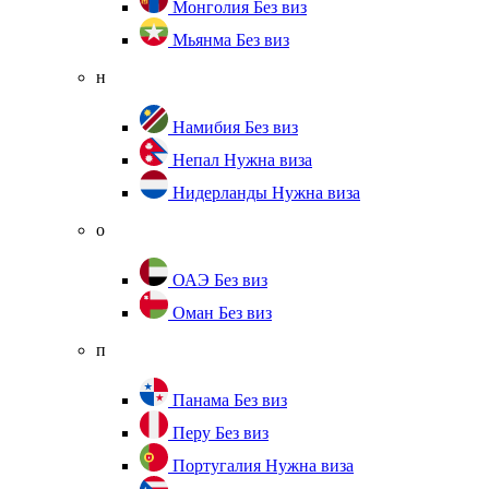
Монголия
Без виз
Мьянма
Без виз
н
Намибия
Без виз
Непал
Нужна виза
Нидерланды
Нужна виза
о
ОАЭ
Без виз
Оман
Без виз
п
Панама
Без виз
Перу
Без виз
Португалия
Нужна виза