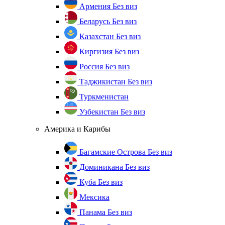
Армения
Без виз
Беларусь
Без виз
Казахстан
Без виз
Киргизия
Без виз
Россия
Без виз
Таджикистан
Без виз
Туркменистан
Узбекистан
Без виз
Америка и Карибы
Багамские Острова
Без виз
Доминикана
Без виз
Куба
Без виз
Мексика
Панама
Без виз