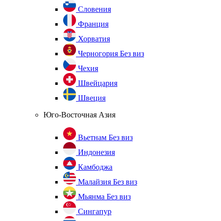
Словения
Франция
Хорватия
Черногория
Без виз
Чехия
Швейцария
Швеция
Юго-Восточная Азия
Вьетнам
Без виз
Индонезия
Камбоджа
Малайзия
Без виз
Мьянма
Без виз
Сингапур