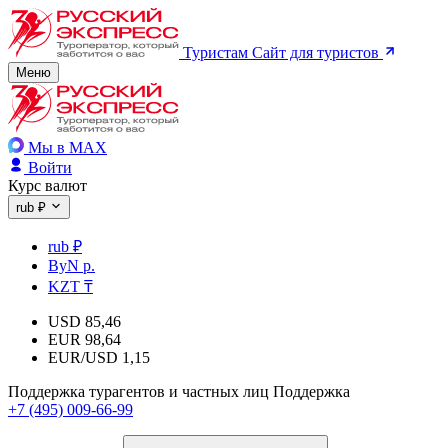
Туристам
Сайт для туристов
Меню
Мы в MAX
Войти
Курс валют
rub ₽
rub ₽
ByN р.
KZT ₸
USD
85,46
EUR
98,64
EUR/USD
1,15
Поддержка турагентов и частных лиц
Поддержка
+7 (495) 009-66-99