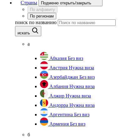
Страны
Подменю открыть/закрыть
По алфавиту
По регионам
поиск по названию
искать
а
Абхазия
Без виз
Австрия
Нужна виза
Азербайджан
Без виз
Албания
Нужна виза
Алжир
Нужна виза
Андорра
Нужна виза
Аргентина
Без виз
Армения
Без виз
б