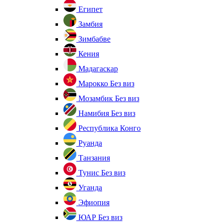
Египет
Замбия
Зимбабве
Кения
Мадагаскар
Марокко
Без виз
Мозамбик
Без виз
Намибия
Без виз
Республика Конго
Руанда
Танзания
Тунис
Без виз
Уганда
Эфиопия
ЮАР
Без виз