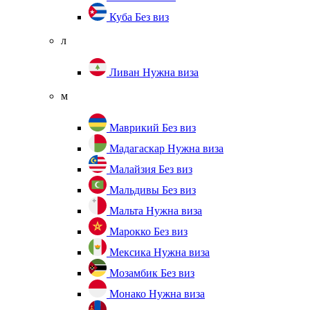
Куба
Без виз
л
Ливан
Нужна виза
м
Маврикий
Без виз
Мадагаскар
Нужна виза
Малайзия
Без виз
Мальдивы
Без виз
Мальта
Нужна виза
Марокко
Без виз
Мексика
Нужна виза
Мозамбик
Без виз
Монако
Нужна виза