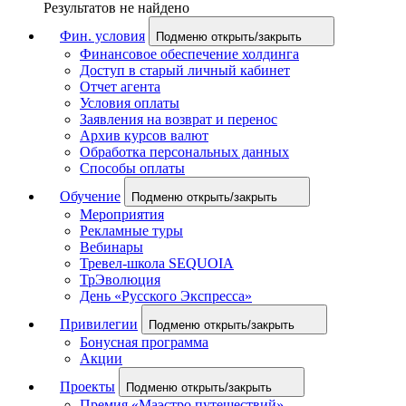
Результатов не найдено
Фин. условия
Подменю открыть/закрыть
Финансовое обеспечение холдинга
Доступ в старый личный кабинет
Отчет агента
Условия оплаты
Заявления на возврат и перенос
Архив курсов валют
Обработка персональных данных
Способы оплаты
Обучение
Подменю открыть/закрыть
Мероприятия
Рекламные туры
Вебинары
Тревел-школа SEQUOIA
ТрЭволюция
День «Русского Экспресса»
Привилегии
Подменю открыть/закрыть
Бонусная программа
Акции
Проекты
Подменю открыть/закрыть
Премия «Маэстро путешествий»