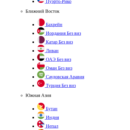
Пуэрто-Рико
Ближний Восток
Бахрейн
Иордания
Без виз
Катар
Без виз
Ливан
ОАЭ
Без виз
Оман
Без виз
Саудовская Аравия
Турция
Без виз
Южная Азия
Бутан
Индия
Непал