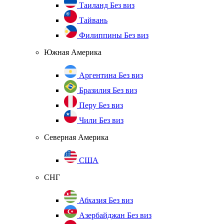
Таиланд
Без виз
Тайвань
Филиппины
Без виз
Южная Америка
Аргентина
Без виз
Бразилия
Без виз
Перу
Без виз
Чили
Без виз
Северная Америка
США
СНГ
Абхазия
Без виз
Азербайджан
Без виз