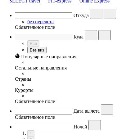
SELECT travel
FIT-express
Online Express
Откуда
без перелета
Обязательное поле
Куда
Все
Без виз
Популярные направления
Остальные направления
Страны
Курорты
Обязательное поле
Дата вылета
Обязательное поле
Ночей
1