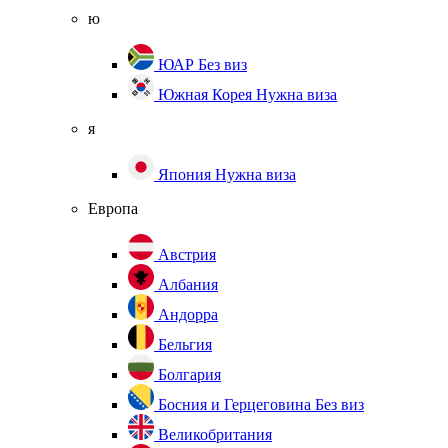
ю
ЮАР
Без виз
Южная Корея
Нужна виза
я
Япония
Нужна виза
Европа
Австрия
Албания
Андорра
Бельгия
Болгария
Босния и Герцеговина
Без виз
Великобритания