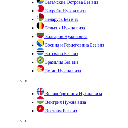
Багамские Острова
Без виз
Бахрейн
Нужна виза
Беларусь
Без виз
Бельгия
Нужна виза
Болгария
Нужна виза
Босния и Герцеговина
Без виз
Ботсвана
Без виз
Бразилия
Без виз
Бутан
Нужна виза
в
Великобритания
Нужна виза
Венгрия
Нужна виза
Вьетнам
Без виз
г