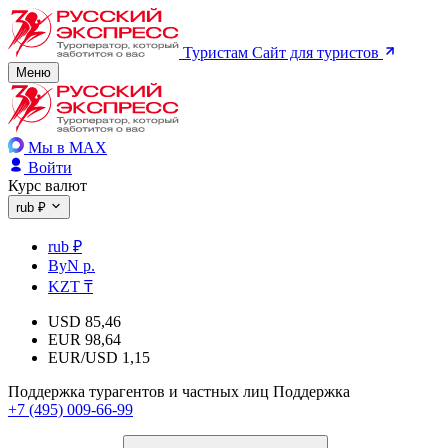
Туристам
Сайт для туристов
Меню
Мы в MAX
Войти
Курс валют
rub ₽
rub ₽
ByN р.
KZT ₸
USD
85,46
EUR
98,64
EUR/USD
1,15
Поддержка турагентов и частных лиц
Поддержка
+7 (495) 009-66-99