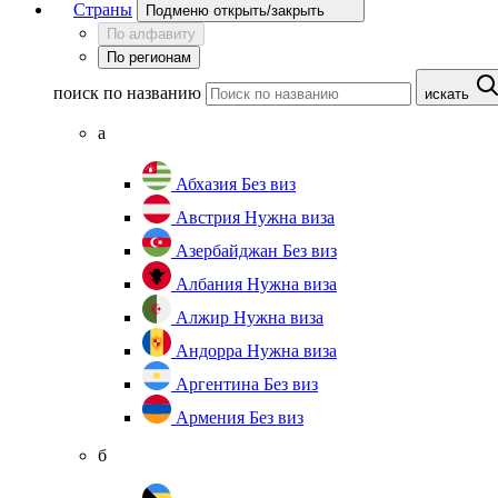
Страны
Подменю открыть/закрыть
По алфавиту
По регионам
поиск по названию
искать
а
Абхазия
Без виз
Австрия
Нужна виза
Азербайджан
Без виз
Албания
Нужна виза
Алжир
Нужна виза
Андорра
Нужна виза
Аргентина
Без виз
Армения
Без виз
б