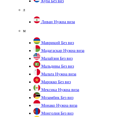
Куба
Без виз
л
Ливан
Нужна виза
м
Маврикий
Без виз
Мадагаскар
Нужна виза
Малайзия
Без виз
Мальдивы
Без виз
Мальта
Нужна виза
Марокко
Без виз
Мексика
Нужна виза
Мозамбик
Без виз
Монако
Нужна виза
Монголия
Без виз