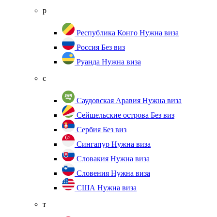
р
Республика Конго
Нужна виза
Россия
Без виз
Руанда
Нужна виза
с
Саудовская Аравия
Нужна виза
Сейшельские острова
Без виз
Сербия
Без виз
Сингапур
Нужна виза
Словакия
Нужна виза
Словения
Нужна виза
США
Нужна виза
т