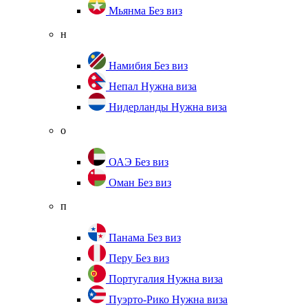
Мьянма
Без виз
н
Намибия
Без виз
Непал
Нужна виза
Нидерланды
Нужна виза
о
ОАЭ
Без виз
Оман
Без виз
п
Панама
Без виз
Перу
Без виз
Португалия
Нужна виза
Пуэрто-Рико
Нужна виза