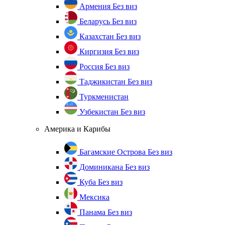
Армения
Без виз
Беларусь
Без виз
Казахстан
Без виз
Киргизия
Без виз
Россия
Без виз
Таджикистан
Без виз
Туркменистан
Узбекистан
Без виз
Америка и Карибы
Багамские Острова
Без виз
Доминикана
Без виз
Куба
Без виз
Мексика
Панама
Без виз