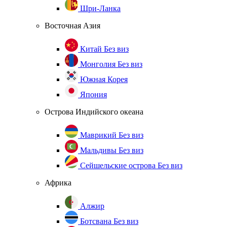
Шри-Ланка
Восточная Азия
Китай
Без виз
Монголия
Без виз
Южная Корея
Япония
Острова Индийского океана
Маврикий
Без виз
Мальдивы
Без виз
Сейшельские острова
Без виз
Африка
Алжир
Ботсвана
Без виз