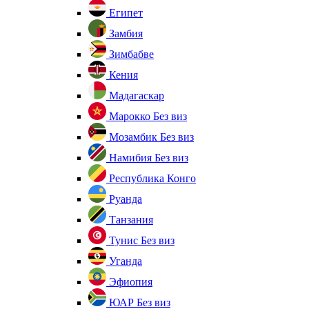
Египет
Замбия
Зимбабве
Кения
Мадагаскар
Марокко
Без виз
Мозамбик
Без виз
Намибия
Без виз
Республика Конго
Руанда
Танзания
Тунис
Без виз
Уганда
Эфиопия
ЮАР
Без виз