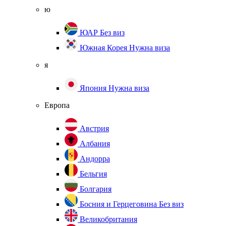
ю
ЮАР
Без виз
Южная Корея
Нужна виза
я
Япония
Нужна виза
Европа
Австрия
Албания
Андорра
Бельгия
Болгария
Босния и Герцеговина
Без виз
Великобритания