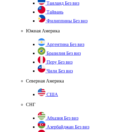
Таиланд
Без виз
Тайвань
Филиппины
Без виз
Южная Америка
Аргентина
Без виз
Бразилия
Без виз
Перу
Без виз
Чили
Без виз
Северная Америка
США
СНГ
Абхазия
Без виз
Азербайджан
Без виз