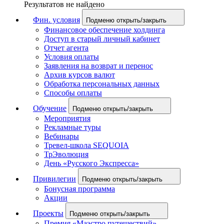
Результатов не найдено
Фин. условия
Подменю открыть/закрыть
Финансовое обеспечение холдинга
Доступ в старый личный кабинет
Отчет агента
Условия оплаты
Заявления на возврат и перенос
Архив курсов валют
Обработка персональных данных
Способы оплаты
Обучение
Подменю открыть/закрыть
Мероприятия
Рекламные туры
Вебинары
Тревел-школа SEQUOIA
ТрЭволюция
День «Русского Экспресса»
Привилегии
Подменю открыть/закрыть
Бонусная программа
Акции
Проекты
Подменю открыть/закрыть
Премия «Маэстро путешествий»