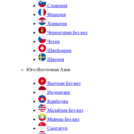
Словения
Франция
Хорватия
Черногория
Без виз
Чехия
Швейцария
Швеция
Юго-Восточная Азия
Вьетнам
Без виз
Индонезия
Камбоджа
Малайзия
Без виз
Мьянма
Без виз
Сингапур