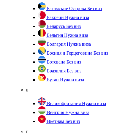
Багамские Острова
Без виз
Бахрейн
Нужна виза
Беларусь
Без виз
Бельгия
Нужна виза
Болгария
Нужна виза
Босния и Герцеговина
Без виз
Ботсвана
Без виз
Бразилия
Без виз
Бутан
Нужна виза
в
Великобритания
Нужна виза
Венгрия
Нужна виза
Вьетнам
Без виз
г