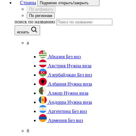
Страны
Подменю открыть/закрыть
По алфавиту
По регионам
поиск по названию
искать
а
Абхазия
Без виз
Австрия
Нужна виза
Азербайджан
Без виз
Албания
Нужна виза
Алжир
Нужна виза
Андорра
Нужна виза
Аргентина
Без виз
Армения
Без виз
б