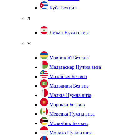
Куба
Без виз
л
Ливан
Нужна виза
м
Маврикий
Без виз
Мадагаскар
Нужна виза
Малайзия
Без виз
Мальдивы
Без виз
Мальта
Нужна виза
Марокко
Без виз
Мексика
Нужна виза
Мозамбик
Без виз
Монако
Нужна виза