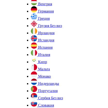
Венгрия
Германия
Греция
Грузия
Без виз
Ирландия
Исландия
Испания
Италия
Кипр
Мальта
Монако
Нидерланды
Португалия
Сербия
Без виз
Словакия