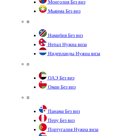
Монголия
Без виз
Мьянма
Без виз
н
Намибия
Без виз
Непал
Нужна виза
Нидерланды
Нужна виза
о
ОАЭ
Без виз
Оман
Без виз
п
Панама
Без виз
Перу
Без виз
Португалия
Нужна виза