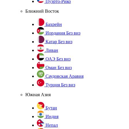
Пуэрто-Рико
Ближний Восток
Бахрейн
Иордания
Без виз
Катар
Без виз
Ливан
ОАЭ
Без виз
Оман
Без виз
Саудовская Аравия
Турция
Без виз
Южная Азия
Бутан
Индия
Непал