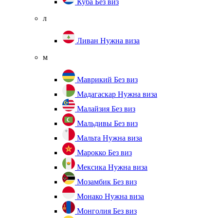
Куба
Без виз
л
Ливан
Нужна виза
м
Маврикий
Без виз
Мадагаскар
Нужна виза
Малайзия
Без виз
Мальдивы
Без виз
Мальта
Нужна виза
Марокко
Без виз
Мексика
Нужна виза
Мозамбик
Без виз
Монако
Нужна виза
Монголия
Без виз