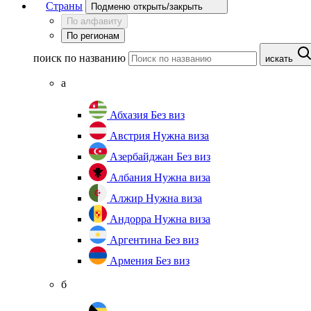
Страны
Подменю открыть/закрыть
По алфавиту
По регионам
поиск по названию
искать
а
Абхазия
Без виз
Австрия
Нужна виза
Азербайджан
Без виз
Албания
Нужна виза
Алжир
Нужна виза
Андорра
Нужна виза
Аргентина
Без виз
Армения
Без виз
б