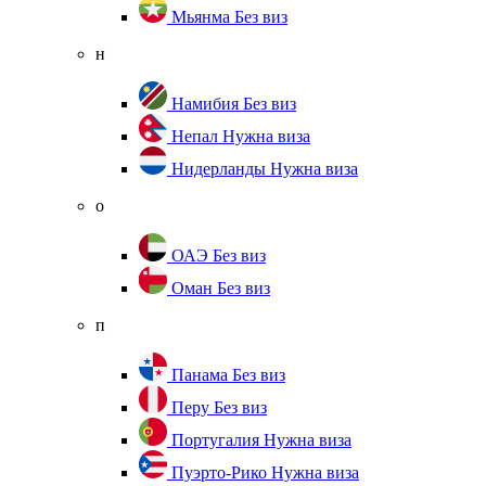
Мьянма
Без виз
н
Намибия
Без виз
Непал
Нужна виза
Нидерланды
Нужна виза
о
ОАЭ
Без виз
Оман
Без виз
п
Панама
Без виз
Перу
Без виз
Португалия
Нужна виза
Пуэрто-Рико
Нужна виза