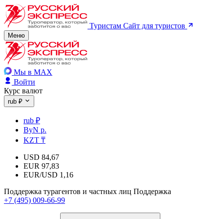
Туристам
Сайт для туристов
Меню
Мы в MAX
Войти
Курс валют
rub ₽
rub ₽
ByN р.
KZT ₸
USD
84,67
EUR
97,83
EUR/USD
1,16
Поддержка турагентов и частных лиц
Поддержка
+7 (495) 009-66-99