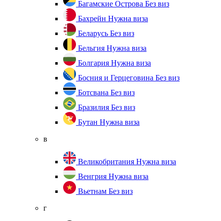
Багамские Острова
Без виз
Бахрейн
Нужна виза
Беларусь
Без виз
Бельгия
Нужна виза
Болгария
Нужна виза
Босния и Герцеговина
Без виз
Ботсвана
Без виз
Бразилия
Без виз
Бутан
Нужна виза
в
Великобритания
Нужна виза
Венгрия
Нужна виза
Вьетнам
Без виз
г