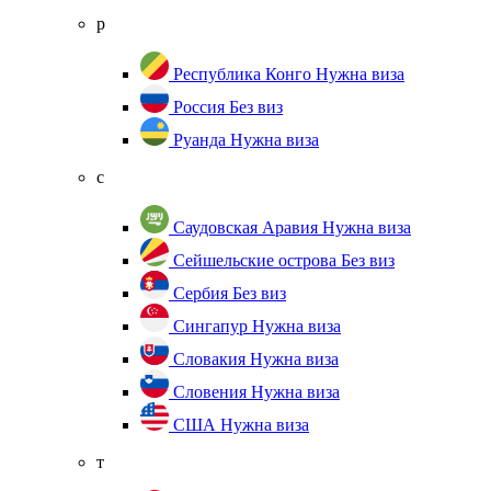
р
Республика Конго
Нужна виза
Россия
Без виз
Руанда
Нужна виза
с
Саудовская Аравия
Нужна виза
Сейшельские острова
Без виз
Сербия
Без виз
Сингапур
Нужна виза
Словакия
Нужна виза
Словения
Нужна виза
США
Нужна виза
т