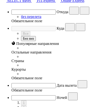
SELECT travel
FIT-express
Online Express
Откуда
без перелета
Обязательное поле
Куда
Все
Без виз
Популярные направления
Остальные направления
Страны
Курорты
Обязательное поле
Дата вылета
Обязательное поле
Ночей
1