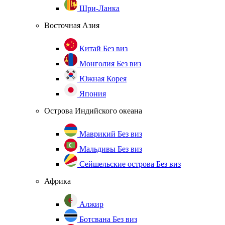
Шри-Ланка
Восточная Азия
Китай
Без виз
Монголия
Без виз
Южная Корея
Япония
Острова Индийского океана
Маврикий
Без виз
Мальдивы
Без виз
Сейшельские острова
Без виз
Африка
Алжир
Ботсвана
Без виз