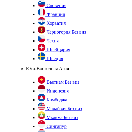
Словения
Франция
Хорватия
Черногория
Без виз
Чехия
Швейцария
Швеция
Юго-Восточная Азия
Вьетнам
Без виз
Индонезия
Камбоджа
Малайзия
Без виз
Мьянма
Без виз
Сингапур