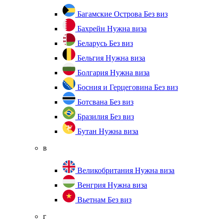
Багамские Острова
Без виз
Бахрейн
Нужна виза
Беларусь
Без виз
Бельгия
Нужна виза
Болгария
Нужна виза
Босния и Герцеговина
Без виз
Ботсвана
Без виз
Бразилия
Без виз
Бутан
Нужна виза
в
Великобритания
Нужна виза
Венгрия
Нужна виза
Вьетнам
Без виз
г