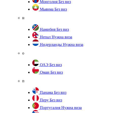
Монголия
Без виз
Мьянма
Без виз
н
Намибия
Без виз
Непал
Нужна виза
Нидерланды
Нужна виза
о
ОАЭ
Без виз
Оман
Без виз
п
Панама
Без виз
Перу
Без виз
Португалия
Нужна виза