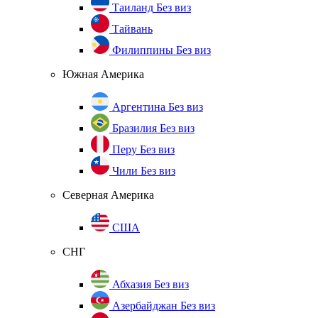
Таиланд
Без виз
Тайвань
Филиппины
Без виз
Южная Америка
Аргентина
Без виз
Бразилия
Без виз
Перу
Без виз
Чили
Без виз
Северная Америка
США
СНГ
Абхазия
Без виз
Азербайджан
Без виз