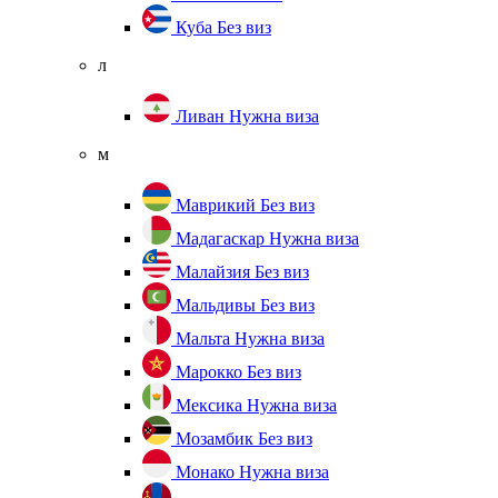
Куба
Без виз
л
Ливан
Нужна виза
м
Маврикий
Без виз
Мадагаскар
Нужна виза
Малайзия
Без виз
Мальдивы
Без виз
Мальта
Нужна виза
Марокко
Без виз
Мексика
Нужна виза
Мозамбик
Без виз
Монако
Нужна виза