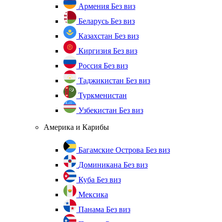
Армения
Без виз
Беларусь
Без виз
Казахстан
Без виз
Киргизия
Без виз
Россия
Без виз
Таджикистан
Без виз
Туркменистан
Узбекистан
Без виз
Америка и Карибы
Багамские Острова
Без виз
Доминикана
Без виз
Куба
Без виз
Мексика
Панама
Без виз