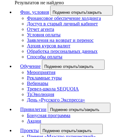
Результатов не найдено
Фин. условия
Подменю открыть/закрыть
Финансовое обеспечение холдинга
Доступ в старый личный кабинет
Отчет агента
Условия оплаты
Заявления на возврат и перенос
Архив курсов валют
Обработка персональных данных
Способы оплаты
Обучение
Подменю открыть/закрыть
Мероприятия
Рекламные туры
Вебинары
Тревел-школа SEQUOIA
ТрЭволюция
День «Русского Экспресса»
Привилегии
Подменю открыть/закрыть
Бонусная программа
Акции
Проекты
Подменю открыть/закрыть
Премия «Маэстро путешествий»