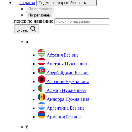
Страны
Подменю открыть/закрыть
По алфавиту
По регионам
поиск по названию
искать
а
Абхазия
Без виз
Австрия
Нужна виза
Азербайджан
Без виз
Албания
Нужна виза
Алжир
Нужна виза
Андорра
Нужна виза
Аргентина
Без виз
Армения
Без виз
б