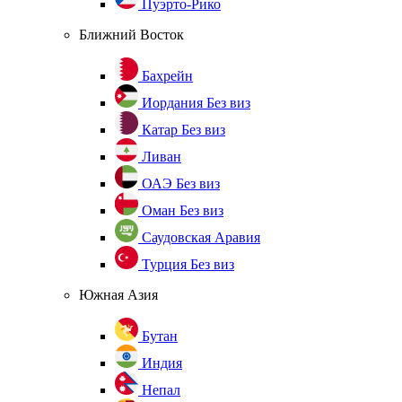
Пуэрто-Рико
Ближний Восток
Бахрейн
Иордания
Без виз
Катар
Без виз
Ливан
ОАЭ
Без виз
Оман
Без виз
Саудовская Аравия
Турция
Без виз
Южная Азия
Бутан
Индия
Непал