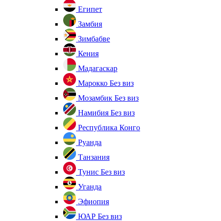
Египет
Замбия
Зимбабве
Кения
Мадагаскар
Марокко
Без виз
Мозамбик
Без виз
Намибия
Без виз
Республика Конго
Руанда
Танзания
Тунис
Без виз
Уганда
Эфиопия
ЮАР
Без виз