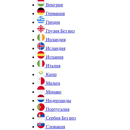
Венгрия
Германия
Греция
Грузия
Без виз
Ирландия
Исландия
Испания
Италия
Кипр
Мальта
Монако
Нидерланды
Португалия
Сербия
Без виз
Словакия