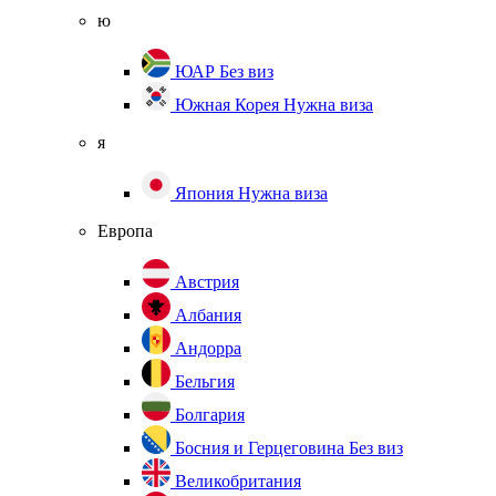
ю
ЮАР
Без виз
Южная Корея
Нужна виза
я
Япония
Нужна виза
Европа
Австрия
Албания
Андорра
Бельгия
Болгария
Босния и Герцеговина
Без виз
Великобритания