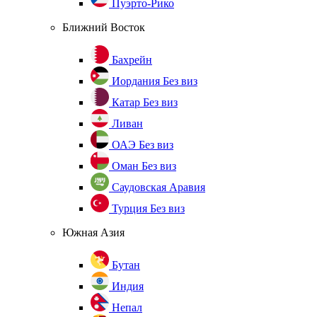
Пуэрто-Рико
Ближний Восток
Бахрейн
Иордания
Без виз
Катар
Без виз
Ливан
ОАЭ
Без виз
Оман
Без виз
Саудовская Аравия
Турция
Без виз
Южная Азия
Бутан
Индия
Непал