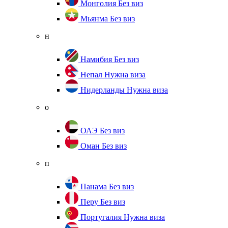
Монголия
Без виз
Мьянма
Без виз
н
Намибия
Без виз
Непал
Нужна виза
Нидерланды
Нужна виза
о
ОАЭ
Без виз
Оман
Без виз
п
Панама
Без виз
Перу
Без виз
Португалия
Нужна виза