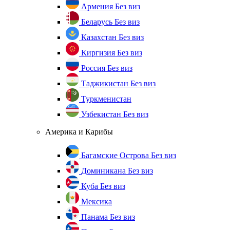
Армения
Без виз
Беларусь
Без виз
Казахстан
Без виз
Киргизия
Без виз
Россия
Без виз
Таджикистан
Без виз
Туркменистан
Узбекистан
Без виз
Америка и Карибы
Багамские Острова
Без виз
Доминикана
Без виз
Куба
Без виз
Мексика
Панама
Без виз