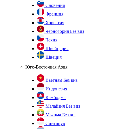
Словения
Франция
Хорватия
Черногория
Без виз
Чехия
Швейцария
Швеция
Юго-Восточная Азия
Вьетнам
Без виз
Индонезия
Камбоджа
Малайзия
Без виз
Мьянма
Без виз
Сингапур