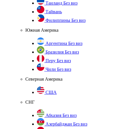
Таиланд
Без виз
Тайвань
Филиппины
Без виз
Южная Америка
Аргентина
Без виз
Бразилия
Без виз
Перу
Без виз
Чили
Без виз
Северная Америка
США
СНГ
Абхазия
Без виз
Азербайджан
Без виз