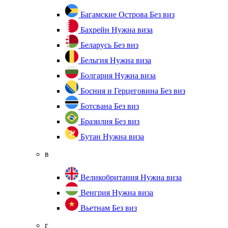
Багамские Острова
Без виз
Бахрейн
Нужна виза
Беларусь
Без виз
Бельгия
Нужна виза
Болгария
Нужна виза
Босния и Герцеговина
Без виз
Ботсвана
Без виз
Бразилия
Без виз
Бутан
Нужна виза
в
Великобритания
Нужна виза
Венгрия
Нужна виза
Вьетнам
Без виз
г