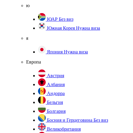
ю
ЮАР
Без виз
Южная Корея
Нужна виза
я
Япония
Нужна виза
Европа
Австрия
Албания
Андорра
Бельгия
Болгария
Босния и Герцеговина
Без виз
Великобритания