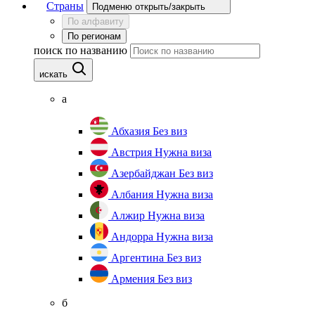
Страны
Подменю открыть/закрыть
По алфавиту
По регионам
поиск по названию
искать
а
Абхазия
Без виз
Австрия
Нужна виза
Азербайджан
Без виз
Албания
Нужна виза
Алжир
Нужна виза
Андорра
Нужна виза
Аргентина
Без виз
Армения
Без виз
б