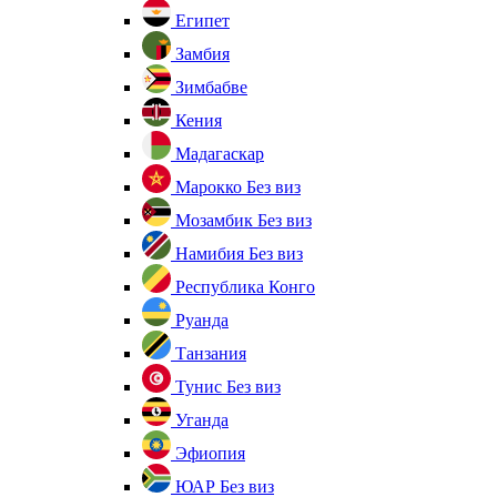
Египет
Замбия
Зимбабве
Кения
Мадагаскар
Марокко
Без виз
Мозамбик
Без виз
Намибия
Без виз
Республика Конго
Руанда
Танзания
Тунис
Без виз
Уганда
Эфиопия
ЮАР
Без виз