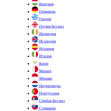
Венгрия
Германия
Греция
Грузия
Без виз
Ирландия
Исландия
Испания
Италия
Кипр
Мальта
Монако
Нидерланды
Португалия
Сербия
Без виз
Словакия