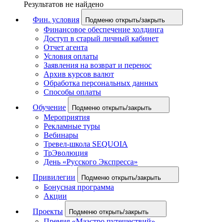
Результатов не найдено
Фин. условия
Подменю открыть/закрыть
Финансовое обеспечение холдинга
Доступ в старый личный кабинет
Отчет агента
Условия оплаты
Заявления на возврат и перенос
Архив курсов валют
Обработка персональных данных
Способы оплаты
Обучение
Подменю открыть/закрыть
Мероприятия
Рекламные туры
Вебинары
Тревел-школа SEQUOIA
ТрЭволюция
День «Русского Экспресса»
Привилегии
Подменю открыть/закрыть
Бонусная программа
Акции
Проекты
Подменю открыть/закрыть
Премия «Маэстро путешествий»