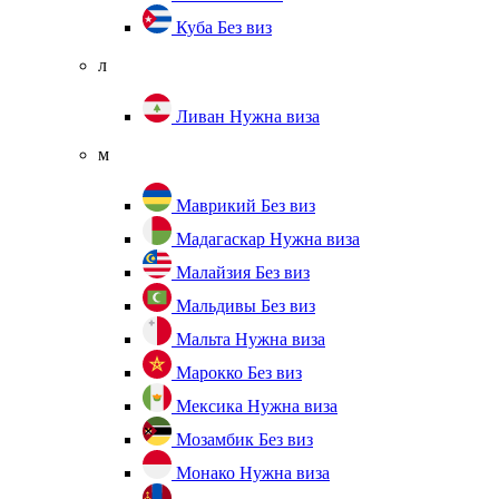
Куба
Без виз
л
Ливан
Нужна виза
м
Маврикий
Без виз
Мадагаскар
Нужна виза
Малайзия
Без виз
Мальдивы
Без виз
Мальта
Нужна виза
Марокко
Без виз
Мексика
Нужна виза
Мозамбик
Без виз
Монако
Нужна виза