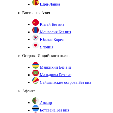
Шри-Ланка
Восточная Азия
Китай
Без виз
Монголия
Без виз
Южная Корея
Япония
Острова Индийского океана
Маврикий
Без виз
Мальдивы
Без виз
Сейшельские острова
Без виз
Африка
Алжир
Ботсвана
Без виз