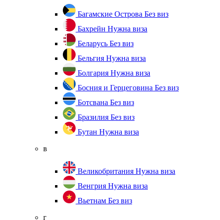
Багамские Острова
Без виз
Бахрейн
Нужна виза
Беларусь
Без виз
Бельгия
Нужна виза
Болгария
Нужна виза
Босния и Герцеговина
Без виз
Ботсвана
Без виз
Бразилия
Без виз
Бутан
Нужна виза
в
Великобритания
Нужна виза
Венгрия
Нужна виза
Вьетнам
Без виз
г