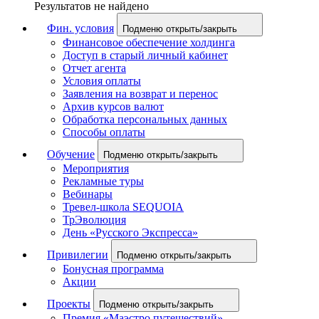
Результатов не найдено
Фин. условия
Подменю открыть/закрыть
Финансовое обеспечение холдинга
Доступ в старый личный кабинет
Отчет агента
Условия оплаты
Заявления на возврат и перенос
Архив курсов валют
Обработка персональных данных
Способы оплаты
Обучение
Подменю открыть/закрыть
Мероприятия
Рекламные туры
Вебинары
Тревел-школа SEQUOIA
ТрЭволюция
День «Русского Экспресса»
Привилегии
Подменю открыть/закрыть
Бонусная программа
Акции
Проекты
Подменю открыть/закрыть
Премия «Маэстро путешествий»