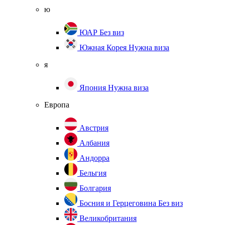
ю
ЮАР
Без виз
Южная Корея
Нужна виза
я
Япония
Нужна виза
Европа
Австрия
Албания
Андорра
Бельгия
Болгария
Босния и Герцеговина
Без виз
Великобритания