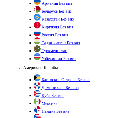
Армения
Без виз
Беларусь
Без виз
Казахстан
Без виз
Киргизия
Без виз
Россия
Без виз
Таджикистан
Без виз
Туркменистан
Узбекистан
Без виз
Америка и Карибы
Багамские Острова
Без виз
Доминикана
Без виз
Куба
Без виз
Мексика
Панама
Без виз