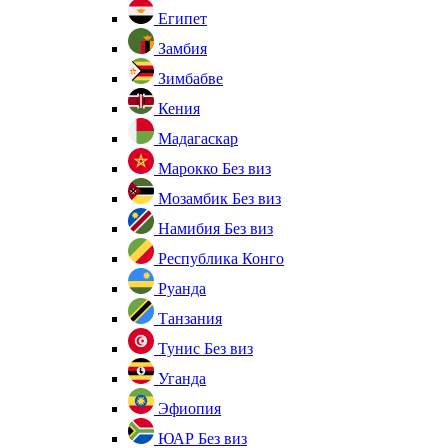
Египет
Замбия
Зимбабве
Кения
Мадагаскар
Марокко
Без виз
Мозамбик
Без виз
Намибия
Без виз
Республика Конго
Руанда
Танзания
Тунис
Без виз
Уганда
Эфиопия
ЮАР
Без виз