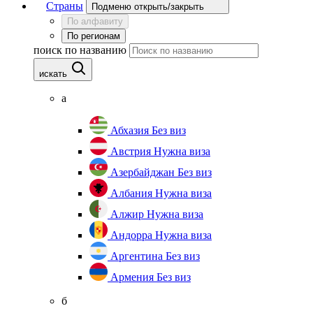
Страны
Подменю открыть/закрыть
По алфавиту
По регионам
поиск по названию
искать
а
Абхазия
Без виз
Австрия
Нужна виза
Азербайджан
Без виз
Албания
Нужна виза
Алжир
Нужна виза
Андорра
Нужна виза
Аргентина
Без виз
Армения
Без виз
б