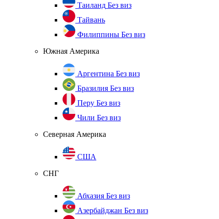
Таиланд
Без виз
Тайвань
Филиппины
Без виз
Южная Америка
Аргентина
Без виз
Бразилия
Без виз
Перу
Без виз
Чили
Без виз
Северная Америка
США
СНГ
Абхазия
Без виз
Азербайджан
Без виз