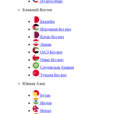
Пуэрто-Рико
Ближний Восток
Бахрейн
Иордания
Без виз
Катар
Без виз
Ливан
ОАЭ
Без виз
Оман
Без виз
Саудовская Аравия
Турция
Без виз
Южная Азия
Бутан
Индия
Непал