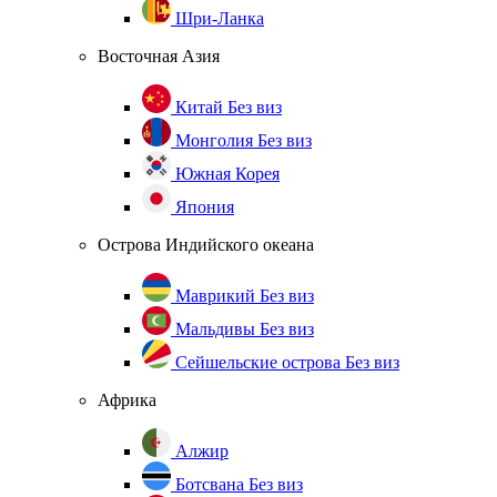
Шри-Ланка
Восточная Азия
Китай
Без виз
Монголия
Без виз
Южная Корея
Япония
Острова Индийского океана
Маврикий
Без виз
Мальдивы
Без виз
Сейшельские острова
Без виз
Африка
Алжир
Ботсвана
Без виз