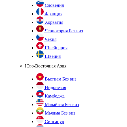
Словения
Франция
Хорватия
Черногория
Без виз
Чехия
Швейцария
Швеция
Юго-Восточная Азия
Вьетнам
Без виз
Индонезия
Камбоджа
Малайзия
Без виз
Мьянма
Без виз
Сингапур