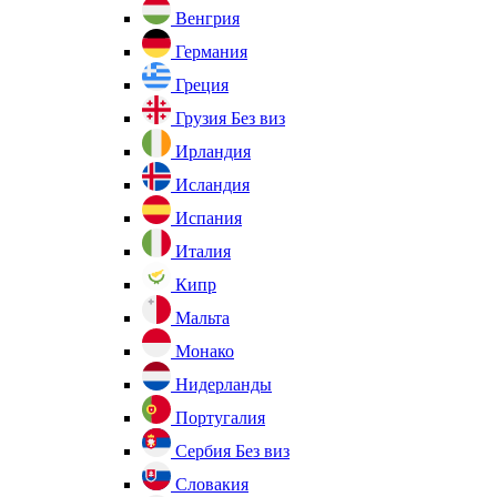
Венгрия
Германия
Греция
Грузия
Без виз
Ирландия
Исландия
Испания
Италия
Кипр
Мальта
Монако
Нидерланды
Португалия
Сербия
Без виз
Словакия