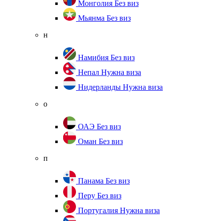
Монголия
Без виз
Мьянма
Без виз
н
Намибия
Без виз
Непал
Нужна виза
Нидерланды
Нужна виза
о
ОАЭ
Без виз
Оман
Без виз
п
Панама
Без виз
Перу
Без виз
Португалия
Нужна виза