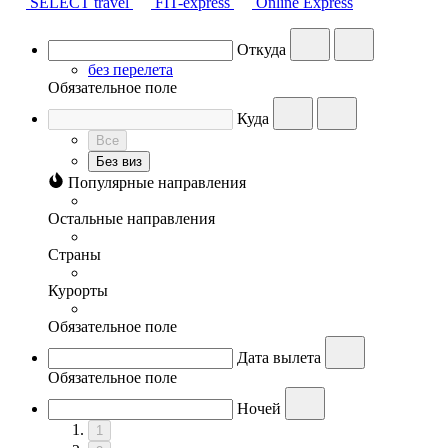
SELECT travel
FIT-express
Online Express
Откуда
без перелета
Обязательное поле
Куда
Все
Без виз
Популярные направления
Остальные направления
Страны
Курорты
Обязательное поле
Дата вылета
Обязательное поле
Ночей
1