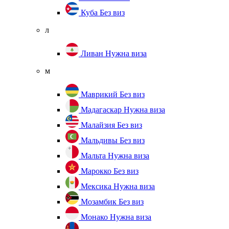
Куба
Без виз
л
Ливан
Нужна виза
м
Маврикий
Без виз
Мадагаскар
Нужна виза
Малайзия
Без виз
Мальдивы
Без виз
Мальта
Нужна виза
Марокко
Без виз
Мексика
Нужна виза
Мозамбик
Без виз
Монако
Нужна виза