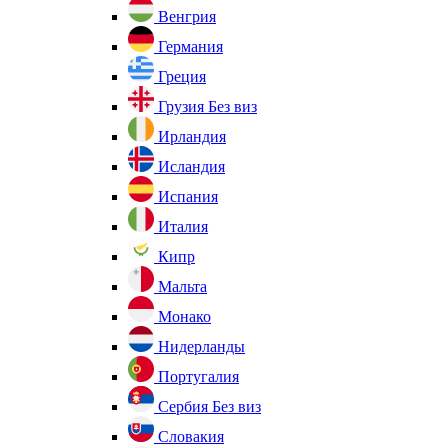
Венгрия
Германия
Греция
Грузия
Без виз
Ирландия
Исландия
Испания
Италия
Кипр
Мальта
Монако
Нидерланды
Португалия
Сербия
Без виз
Словакия