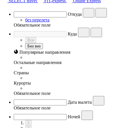
SELECT travel
FIT-express
Online Express
Откуда
без перелета
Обязательное поле
Куда
Все
Без виз
Популярные направления
Остальные направления
Страны
Курорты
Обязательное поле
Дата вылета
Обязательное поле
Ночей
1