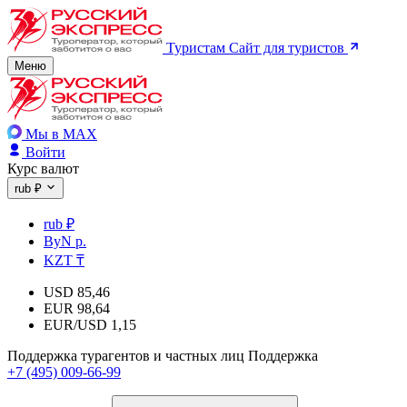
Туристам
Сайт для туристов
Меню
Мы в MAX
Войти
Курс валют
rub ₽
rub ₽
ByN р.
KZT ₸
USD
85,46
EUR
98,64
EUR/USD
1,15
Поддержка турагентов и частных лиц
Поддержка
+7 (495) 009-66-99