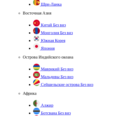
Шри-Ланка
Восточная Азия
Китай
Без виз
Монголия
Без виз
Южная Корея
Япония
Острова Индийского океана
Маврикий
Без виз
Мальдивы
Без виз
Сейшельские острова
Без виз
Африка
Алжир
Ботсвана
Без виз