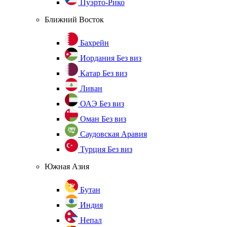
Пуэрто-Рико
Ближний Восток
Бахрейн
Иордания
Без виз
Катар
Без виз
Ливан
ОАЭ
Без виз
Оман
Без виз
Саудовская Аравия
Турция
Без виз
Южная Азия
Бутан
Индия
Непал