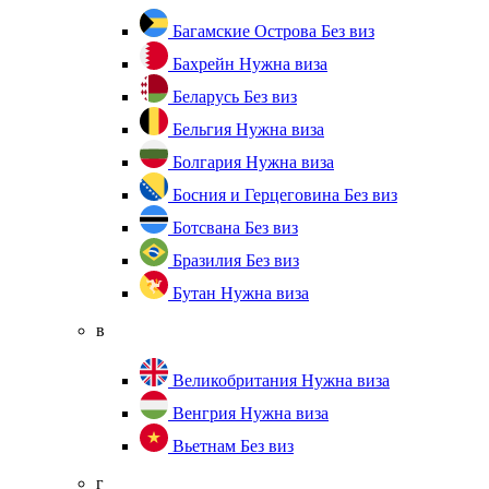
Багамские Острова
Без виз
Бахрейн
Нужна виза
Беларусь
Без виз
Бельгия
Нужна виза
Болгария
Нужна виза
Босния и Герцеговина
Без виз
Ботсвана
Без виз
Бразилия
Без виз
Бутан
Нужна виза
в
Великобритания
Нужна виза
Венгрия
Нужна виза
Вьетнам
Без виз
г