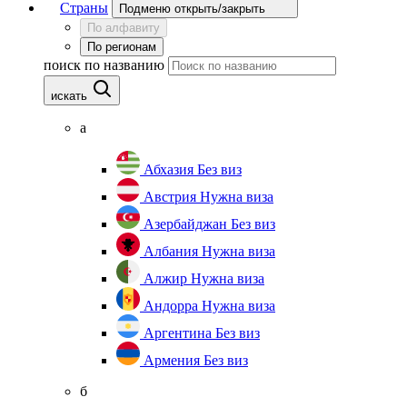
Страны
Подменю открыть/закрыть
По алфавиту
По регионам
поиск по названию
искать
а
Абхазия
Без виз
Австрия
Нужна виза
Азербайджан
Без виз
Албания
Нужна виза
Алжир
Нужна виза
Андорра
Нужна виза
Аргентина
Без виз
Армения
Без виз
б