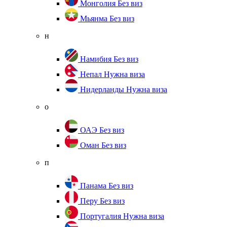
Монголия
Без виз
Мьянма
Без виз
н
Намибия
Без виз
Непал
Нужна виза
Нидерланды
Нужна виза
о
ОАЭ
Без виз
Оман
Без виз
п
Панама
Без виз
Перу
Без виз
Португалия
Нужна виза