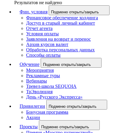
Результатов не найдено
Фин. условия
Подменю открыть/закрыть
Финансовое обеспечение холдинга
Доступ в старый личный кабинет
Отчет агента
Условия оплаты
Заявления на возврат и перенос
Архив курсов валют
Обработка персональных данных
Способы оплаты
Обучение
Подменю открыть/закрыть
Мероприятия
Рекламные туры
Вебинары
Тревел-школа SEQUOIA
ТрЭволюция
День «Русского Экспресса»
Привилегии
Подменю открыть/закрыть
Бонусная программа
Акции
Проекты
Подменю открыть/закрыть
Премия «Маэстро путешествий»