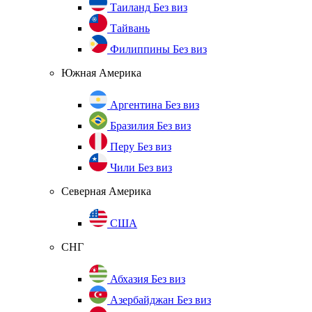
Таиланд
Без виз
Тайвань
Филиппины
Без виз
Южная Америка
Аргентина
Без виз
Бразилия
Без виз
Перу
Без виз
Чили
Без виз
Северная Америка
США
СНГ
Абхазия
Без виз
Азербайджан
Без виз