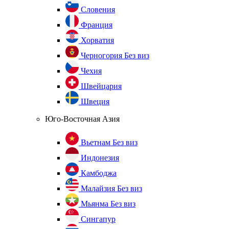
Словения
Франция
Хорватия
Черногория
Без виз
Чехия
Швейцария
Швеция
Юго-Восточная Азия
Вьетнам
Без виз
Индонезия
Камбоджа
Малайзия
Без виз
Мьянма
Без виз
Сингапур