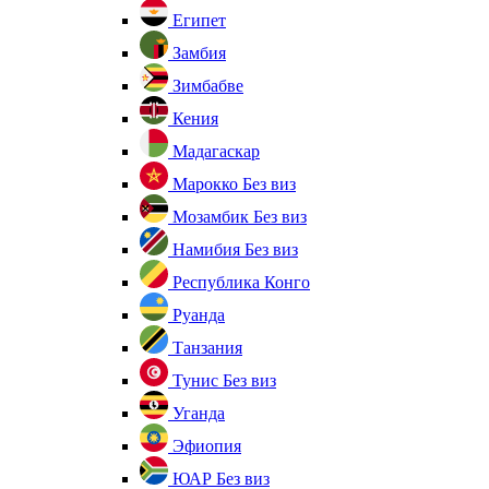
Египет
Замбия
Зимбабве
Кения
Мадагаскар
Марокко
Без виз
Мозамбик
Без виз
Намибия
Без виз
Республика Конго
Руанда
Танзания
Тунис
Без виз
Уганда
Эфиопия
ЮАР
Без виз