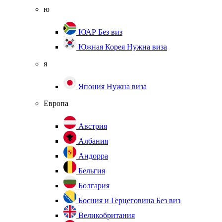
ю
ЮАР
Без виз
Южная Корея
Нужна виза
я
Япония
Нужна виза
Европа
Австрия
Албания
Андорра
Бельгия
Болгария
Босния и Герцеговина
Без виз
Великобритания