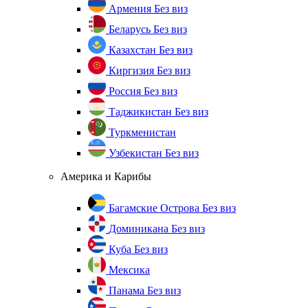
Армения
Без виз
Беларусь
Без виз
Казахстан
Без виз
Киргизия
Без виз
Россия
Без виз
Таджикистан
Без виз
Туркменистан
Узбекистан
Без виз
Америка и Карибы
Багамские Острова
Без виз
Доминикана
Без виз
Куба
Без виз
Мексика
Панама
Без виз