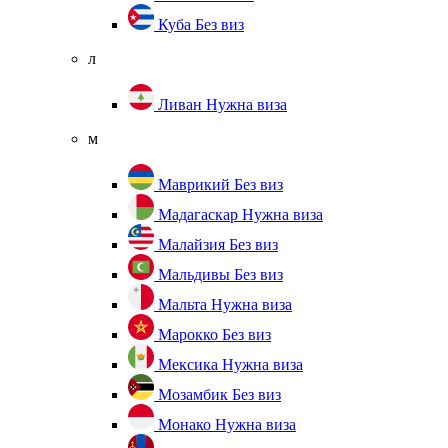
Куба
Без виз
л
Ливан
Нужна виза
м
Маврикий
Без виз
Мадагаскар
Нужна виза
Малайзия
Без виз
Мальдивы
Без виз
Мальта
Нужна виза
Марокко
Без виз
Мексика
Нужна виза
Мозамбик
Без виз
Монако
Нужна виза