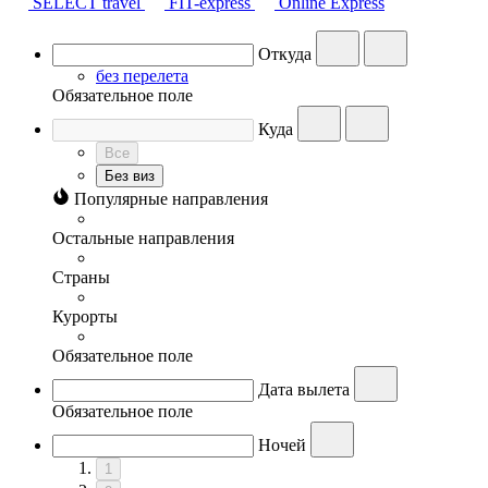
SELECT travel
FIT-express
Online Express
Откуда
без перелета
Обязательное поле
Куда
Все
Без виз
Популярные направления
Остальные направления
Страны
Курорты
Обязательное поле
Дата вылета
Обязательное поле
Ночей
1