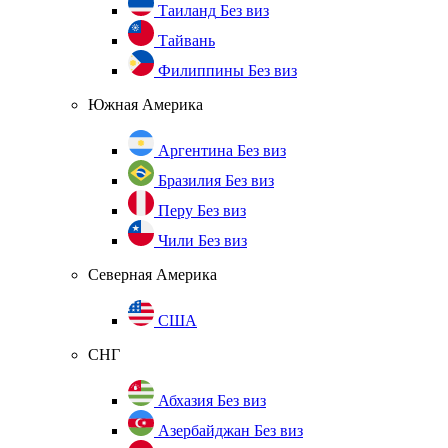
Таиланд
Без виз
Тайвань
Филиппины
Без виз
Южная Америка
Аргентина
Без виз
Бразилия
Без виз
Перу
Без виз
Чили
Без виз
Северная Америка
США
СНГ
Абхазия
Без виз
Азербайджан
Без виз