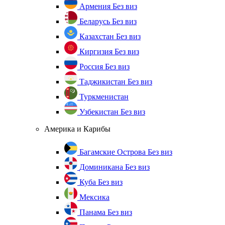
Армения
Без виз
Беларусь
Без виз
Казахстан
Без виз
Киргизия
Без виз
Россия
Без виз
Таджикистан
Без виз
Туркменистан
Узбекистан
Без виз
Америка и Карибы
Багамские Острова
Без виз
Доминикана
Без виз
Куба
Без виз
Мексика
Панама
Без виз