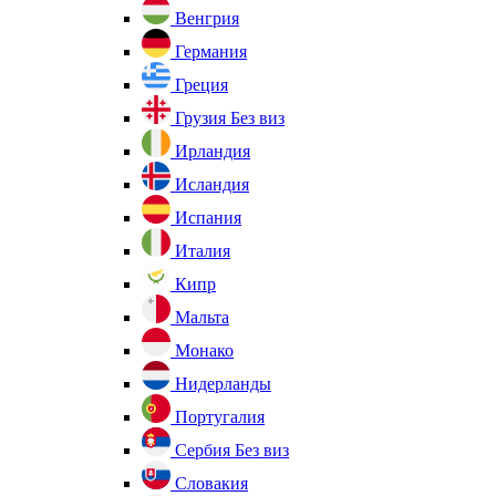
Венгрия
Германия
Греция
Грузия
Без виз
Ирландия
Исландия
Испания
Италия
Кипр
Мальта
Монако
Нидерланды
Португалия
Сербия
Без виз
Словакия