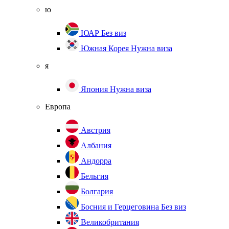
ю
ЮАР
Без виз
Южная Корея
Нужна виза
я
Япония
Нужна виза
Европа
Австрия
Албания
Андорра
Бельгия
Болгария
Босния и Герцеговина
Без виз
Великобритания