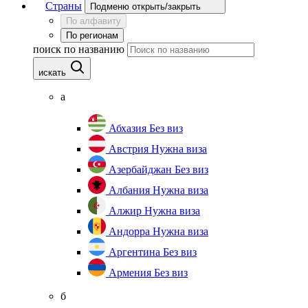
Страны
Подменю открыть/закрыть
По алфавиту
По регионам
поиск по названию
искать
а
Абхазия
Без виз
Австрия
Нужна виза
Азербайджан
Без виз
Албания
Нужна виза
Алжир
Нужна виза
Андорра
Нужна виза
Аргентина
Без виз
Армения
Без виз
б