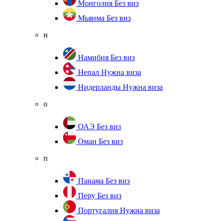
Монголия
Без виз
Мьянма
Без виз
н
Намибия
Без виз
Непал
Нужна виза
Нидерланды
Нужна виза
о
ОАЭ
Без виз
Оман
Без виз
п
Панама
Без виз
Перу
Без виз
Португалия
Нужна виза