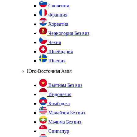
Словения
Франция
Хорватия
Черногория
Без виз
Чехия
Швейцария
Швеция
Юго-Восточная Азия
Вьетнам
Без виз
Индонезия
Камбоджа
Малайзия
Без виз
Мьянма
Без виз
Сингапур