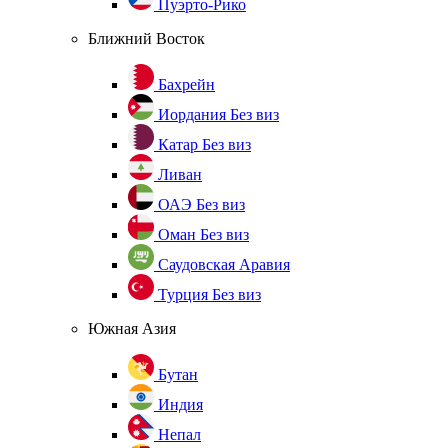
Пуэрто-Рико
Ближний Восток
Бахрейн
Иордания
Без виз
Катар
Без виз
Ливан
ОАЭ
Без виз
Оман
Без виз
Саудовская Аравия
Турция
Без виз
Южная Азия
Бутан
Индия
Непал