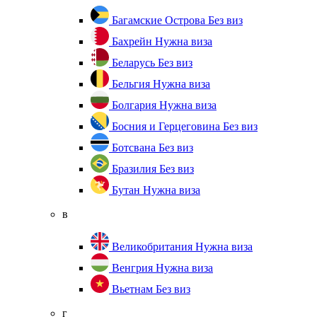
Багамские Острова
Без виз
Бахрейн
Нужна виза
Беларусь
Без виз
Бельгия
Нужна виза
Болгария
Нужна виза
Босния и Герцеговина
Без виз
Ботсвана
Без виз
Бразилия
Без виз
Бутан
Нужна виза
в
Великобритания
Нужна виза
Венгрия
Нужна виза
Вьетнам
Без виз
г