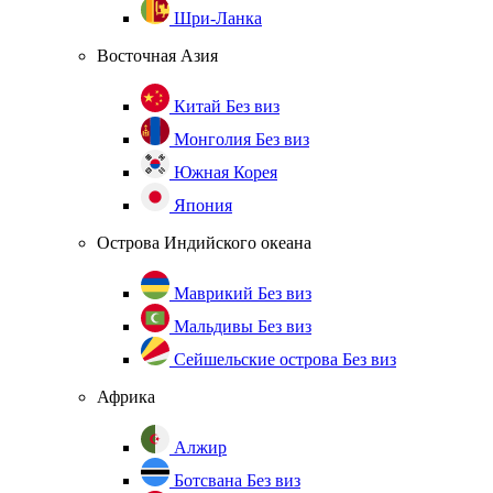
Шри-Ланка
Восточная Азия
Китай
Без виз
Монголия
Без виз
Южная Корея
Япония
Острова Индийского океана
Маврикий
Без виз
Мальдивы
Без виз
Сейшельские острова
Без виз
Африка
Алжир
Ботсвана
Без виз