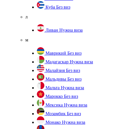
Куба
Без виз
л
Ливан
Нужна виза
м
Маврикий
Без виз
Мадагаскар
Нужна виза
Малайзия
Без виз
Мальдивы
Без виз
Мальта
Нужна виза
Марокко
Без виз
Мексика
Нужна виза
Мозамбик
Без виз
Монако
Нужна виза