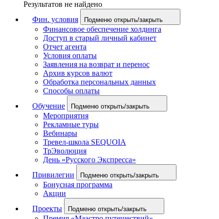
Результатов не найдено
Фин. условия
Подменю открыть/закрыть
Финансовое обеспечение холдинга
Доступ в старый личный кабинет
Отчет агента
Условия оплаты
Заявления на возврат и перенос
Архив курсов валют
Обработка персональных данных
Способы оплаты
Обучение
Подменю открыть/закрыть
Мероприятия
Рекламные туры
Вебинары
Тревел-школа SEQUOIA
ТрЭволюция
День «Русского Экспресса»
Привилегии
Подменю открыть/закрыть
Бонусная программа
Акции
Проекты
Подменю открыть/закрыть
Премия «Маэстро путешествий»