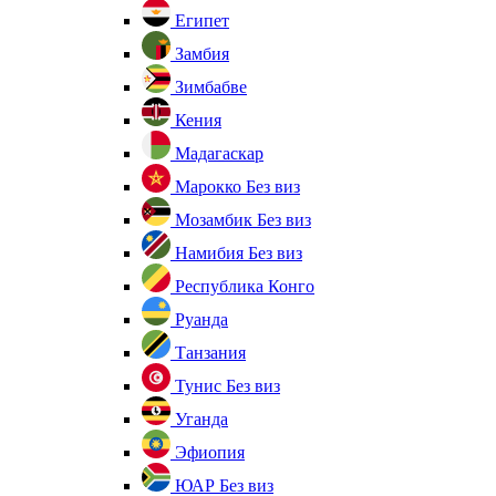
Египет
Замбия
Зимбабве
Кения
Мадагаскар
Марокко
Без виз
Мозамбик
Без виз
Намибия
Без виз
Республика Конго
Руанда
Танзания
Тунис
Без виз
Уганда
Эфиопия
ЮАР
Без виз