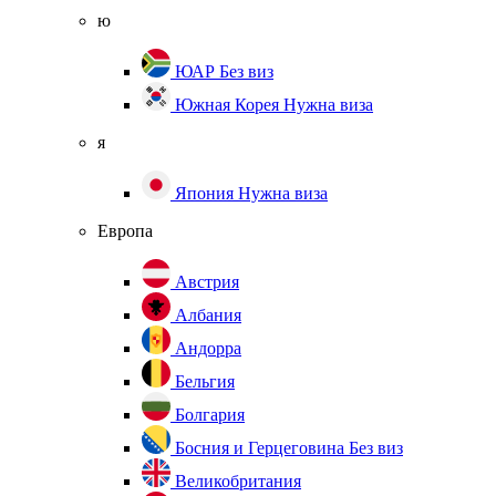
ю
ЮАР
Без виз
Южная Корея
Нужна виза
я
Япония
Нужна виза
Европа
Австрия
Албания
Андорра
Бельгия
Болгария
Босния и Герцеговина
Без виз
Великобритания