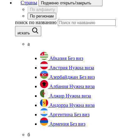
Страны
Подменю открыть/закрыть
По алфавиту
По регионам
поиск по названию
искать
а
Абхазия
Без виз
Австрия
Нужна виза
Азербайджан
Без виз
Албания
Нужна виза
Алжир
Нужна виза
Андорра
Нужна виза
Аргентина
Без виз
Армения
Без виз
б