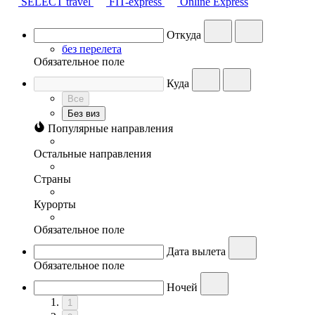
SELECT travel
FIT-express
Online Express
Откуда
без перелета
Обязательное поле
Куда
Все
Без виз
Популярные направления
Остальные направления
Страны
Курорты
Обязательное поле
Дата вылета
Обязательное поле
Ночей
1