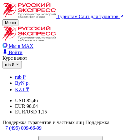
Туристам
Сайт для туристов
Меню
Мы в MAX
Войти
Курс валют
rub ₽
rub ₽
ByN р.
KZT ₸
USD
85,46
EUR
98,64
EUR/USD
1,15
Поддержка турагентов и частных лиц
Поддержка
+7 (495) 009-66-99