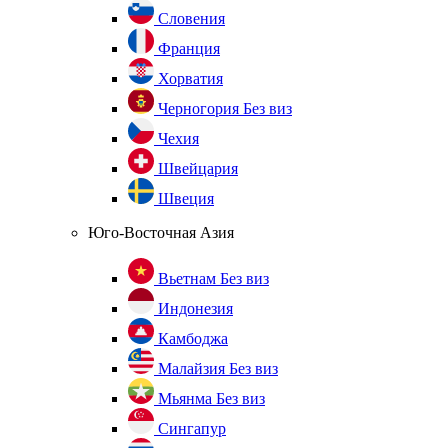
Словения
Франция
Хорватия
Черногория
Без виз
Чехия
Швейцария
Швеция
Юго-Восточная Азия
Вьетнам
Без виз
Индонезия
Камбоджа
Малайзия
Без виз
Мьянма
Без виз
Сингапур