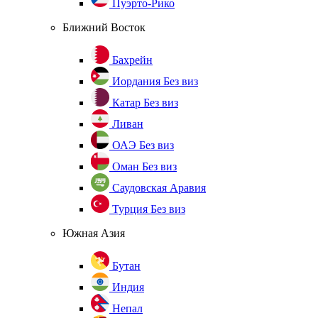
Пуэрто-Рико
Ближний Восток
Бахрейн
Иордания
Без виз
Катар
Без виз
Ливан
ОАЭ
Без виз
Оман
Без виз
Саудовская Аравия
Турция
Без виз
Южная Азия
Бутан
Индия
Непал