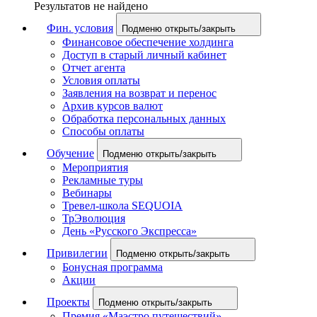
Результатов не найдено
Фин. условия
Подменю открыть/закрыть
Финансовое обеспечение холдинга
Доступ в старый личный кабинет
Отчет агента
Условия оплаты
Заявления на возврат и перенос
Архив курсов валют
Обработка персональных данных
Способы оплаты
Обучение
Подменю открыть/закрыть
Мероприятия
Рекламные туры
Вебинары
Тревел-школа SEQUOIA
ТрЭволюция
День «Русского Экспресса»
Привилегии
Подменю открыть/закрыть
Бонусная программа
Акции
Проекты
Подменю открыть/закрыть
Премия «Маэстро путешествий»