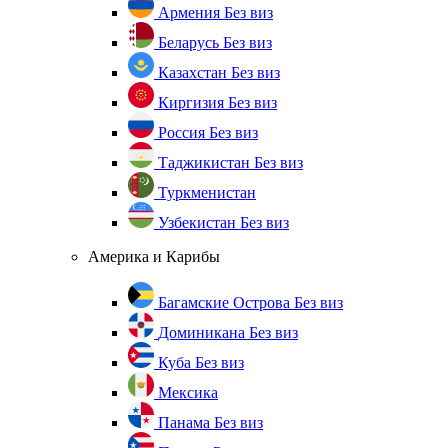
Армения
Без виз
Беларусь
Без виз
Казахстан
Без виз
Киргизия
Без виз
Россия
Без виз
Таджикистан
Без виз
Туркменистан
Узбекистан
Без виз
Америка и Карибы
Багамские Острова
Без виз
Доминикана
Без виз
Куба
Без виз
Мексика
Панама
Без виз