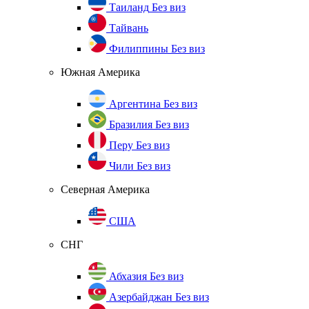
Таиланд
Без виз
Тайвань
Филиппины
Без виз
Южная Америка
Аргентина
Без виз
Бразилия
Без виз
Перу
Без виз
Чили
Без виз
Северная Америка
США
СНГ
Абхазия
Без виз
Азербайджан
Без виз