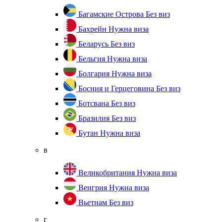
Багамские Острова
Без виз
Бахрейн
Нужна виза
Беларусь
Без виз
Бельгия
Нужна виза
Болгария
Нужна виза
Босния и Герцеговина
Без виз
Ботсвана
Без виз
Бразилия
Без виз
Бутан
Нужна виза
в
Великобритания
Нужна виза
Венгрия
Нужна виза
Вьетнам
Без виз
г