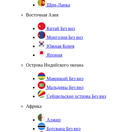
Шри-Ланка
Восточная Азия
Китай
Без виз
Монголия
Без виз
Южная Корея
Япония
Острова Индийского океана
Маврикий
Без виз
Мальдивы
Без виз
Сейшельские острова
Без виз
Африка
Алжир
Ботсвана
Без виз