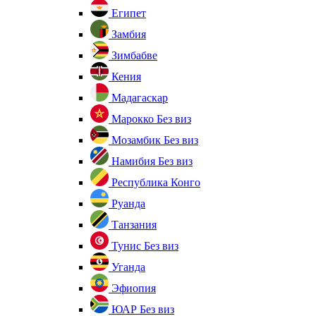
Египет
Замбия
Зимбабве
Кения
Мадагаскар
Марокко
Без виз
Мозамбик
Без виз
Намибия
Без виз
Республика Конго
Руанда
Танзания
Тунис
Без виз
Уганда
Эфиопия
ЮАР
Без виз