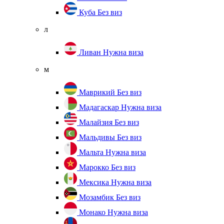
Куба
Без виз
л
Ливан
Нужна виза
м
Маврикий
Без виз
Мадагаскар
Нужна виза
Малайзия
Без виз
Мальдивы
Без виз
Мальта
Нужна виза
Марокко
Без виз
Мексика
Нужна виза
Мозамбик
Без виз
Монако
Нужна виза