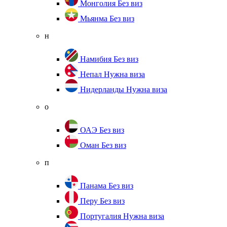
Монголия
Без виз
Мьянма
Без виз
н
Намибия
Без виз
Непал
Нужна виза
Нидерланды
Нужна виза
о
ОАЭ
Без виз
Оман
Без виз
п
Панама
Без виз
Перу
Без виз
Португалия
Нужна виза