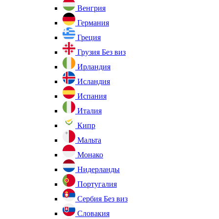
Венгрия
Германия
Греция
Грузия
Без виз
Ирландия
Исландия
Испания
Италия
Кипр
Мальта
Монако
Нидерланды
Португалия
Сербия
Без виз
Словакия