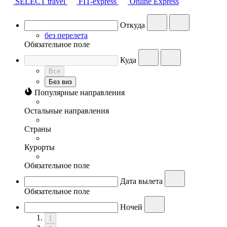
SELECT travel
FIT-express
Online Express
Откуда
без перелета
Обязательное поле
Куда
Все
Без виз
Популярные направления
Остальные направления
Страны
Курорты
Обязательное поле
Дата вылета
Обязательное поле
Ночей
1