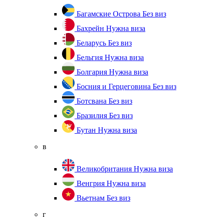
Багамские Острова
Без виз
Бахрейн
Нужна виза
Беларусь
Без виз
Бельгия
Нужна виза
Болгария
Нужна виза
Босния и Герцеговина
Без виз
Ботсвана
Без виз
Бразилия
Без виз
Бутан
Нужна виза
в
Великобритания
Нужна виза
Венгрия
Нужна виза
Вьетнам
Без виз
г