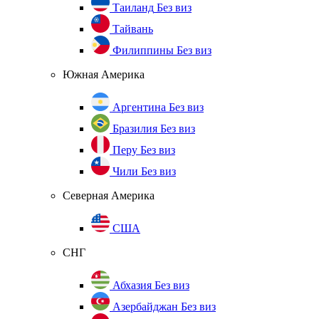
Таиланд
Без виз
Тайвань
Филиппины
Без виз
Южная Америка
Аргентина
Без виз
Бразилия
Без виз
Перу
Без виз
Чили
Без виз
Северная Америка
США
СНГ
Абхазия
Без виз
Азербайджан
Без виз