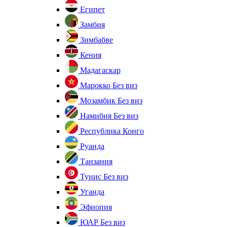
Египет
Замбия
Зимбабве
Кения
Мадагаскар
Марокко
Без виз
Мозамбик
Без виз
Намибия
Без виз
Республика Конго
Руанда
Танзания
Тунис
Без виз
Уганда
Эфиопия
ЮАР
Без виз