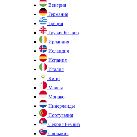
Венгрия
Германия
Греция
Грузия
Без виз
Ирландия
Исландия
Испания
Италия
Кипр
Мальта
Монако
Нидерланды
Португалия
Сербия
Без виз
Словакия