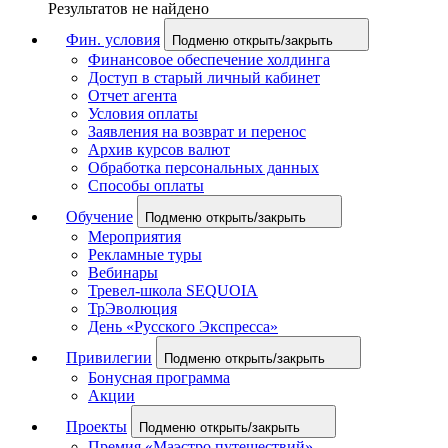
Результатов не найдено
Фин. условия
Подменю открыть/закрыть
Финансовое обеспечение холдинга
Доступ в старый личный кабинет
Отчет агента
Условия оплаты
Заявления на возврат и перенос
Архив курсов валют
Обработка персональных данных
Способы оплаты
Обучение
Подменю открыть/закрыть
Мероприятия
Рекламные туры
Вебинары
Тревел-школа SEQUOIA
ТрЭволюция
День «Русского Экспресса»
Привилегии
Подменю открыть/закрыть
Бонусная программа
Акции
Проекты
Подменю открыть/закрыть
Премия «Маэстро путешествий»