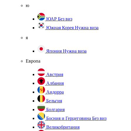
ю
ЮАР
Без виз
Южная Корея
Нужна виза
я
Япония
Нужна виза
Европа
Австрия
Албания
Андорра
Бельгия
Болгария
Босния и Герцеговина
Без виз
Великобритания