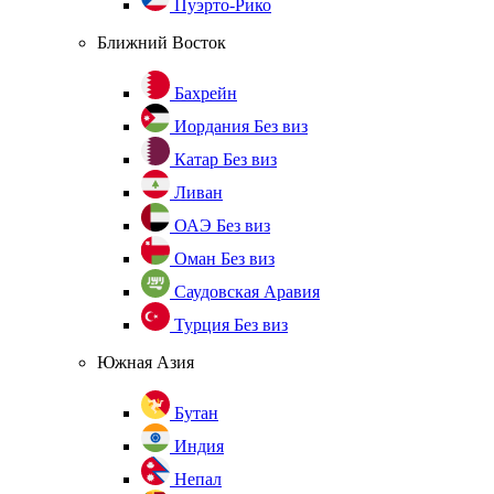
Пуэрто-Рико
Ближний Восток
Бахрейн
Иордания
Без виз
Катар
Без виз
Ливан
ОАЭ
Без виз
Оман
Без виз
Саудовская Аравия
Турция
Без виз
Южная Азия
Бутан
Индия
Непал