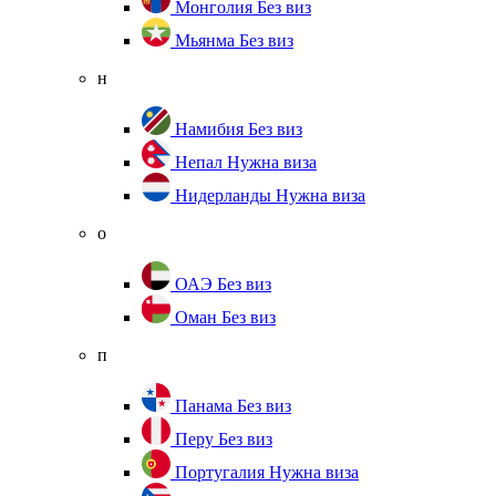
Монголия
Без виз
Мьянма
Без виз
н
Намибия
Без виз
Непал
Нужна виза
Нидерланды
Нужна виза
о
ОАЭ
Без виз
Оман
Без виз
п
Панама
Без виз
Перу
Без виз
Португалия
Нужна виза