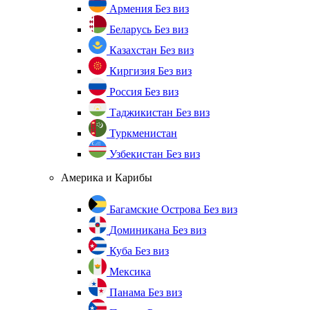
Армения
Без виз
Беларусь
Без виз
Казахстан
Без виз
Киргизия
Без виз
Россия
Без виз
Таджикистан
Без виз
Туркменистан
Узбекистан
Без виз
Америка и Карибы
Багамские Острова
Без виз
Доминикана
Без виз
Куба
Без виз
Мексика
Панама
Без виз