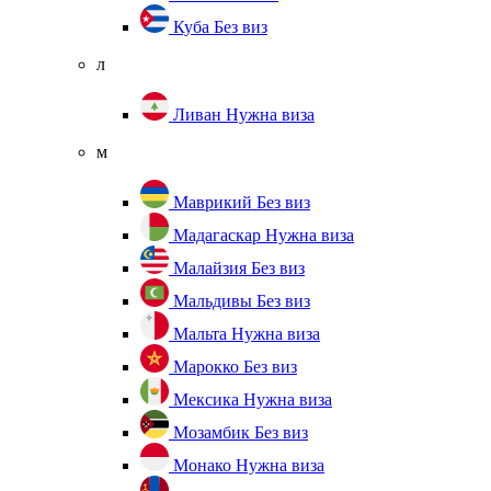
Куба
Без виз
л
Ливан
Нужна виза
м
Маврикий
Без виз
Мадагаскар
Нужна виза
Малайзия
Без виз
Мальдивы
Без виз
Мальта
Нужна виза
Марокко
Без виз
Мексика
Нужна виза
Мозамбик
Без виз
Монако
Нужна виза