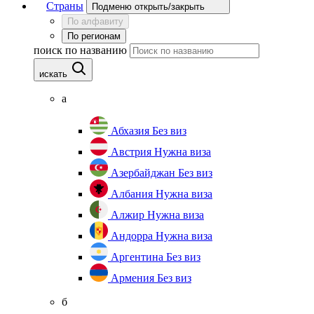
Страны
Подменю открыть/закрыть
По алфавиту
По регионам
поиск по названию
искать
а
Абхазия
Без виз
Австрия
Нужна виза
Азербайджан
Без виз
Албания
Нужна виза
Алжир
Нужна виза
Андорра
Нужна виза
Аргентина
Без виз
Армения
Без виз
б