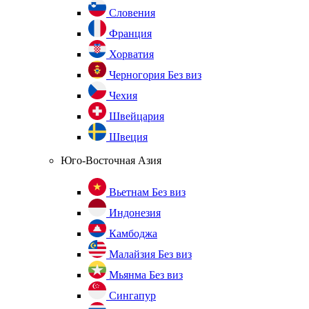
Словения
Франция
Хорватия
Черногория
Без виз
Чехия
Швейцария
Швеция
Юго-Восточная Азия
Вьетнам
Без виз
Индонезия
Камбоджа
Малайзия
Без виз
Мьянма
Без виз
Сингапур