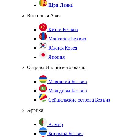
Шри-Ланка
Восточная Азия
Китай
Без виз
Монголия
Без виз
Южная Корея
Япония
Острова Индийского океана
Маврикий
Без виз
Мальдивы
Без виз
Сейшельские острова
Без виз
Африка
Алжир
Ботсвана
Без виз