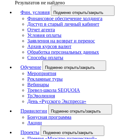
Результатов не найдено
Фин. условия
Подменю открыть/закрыть
Финансовое обеспечение холдинга
Доступ в старый личный кабинет
Отчет агента
Условия оплаты
Заявления на возврат и перенос
Архив курсов валют
Обработка персональных данных
Способы оплаты
Обучение
Подменю открыть/закрыть
Мероприятия
Рекламные туры
Вебинары
Тревел-школа SEQUOIA
ТрЭволюция
День «Русского Экспресса»
Привилегии
Подменю открыть/закрыть
Бонусная программа
Акции
Проекты
Подменю открыть/закрыть
Премия «Маэстро путешествий»