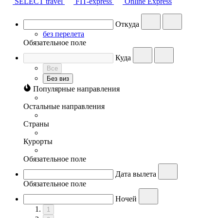
SELECT travel
FIT-express
Online Express
Откуда
без перелета
Обязательное поле
Куда
Все
Без виз
Популярные направления
Остальные направления
Страны
Курорты
Обязательное поле
Дата вылета
Обязательное поле
Ночей
1