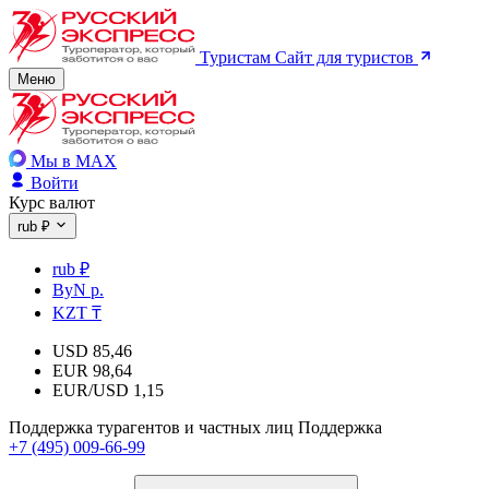
Туристам
Сайт для туристов
Меню
Мы в MAX
Войти
Курс валют
rub ₽
rub ₽
ByN р.
KZT ₸
USD
85,46
EUR
98,64
EUR/USD
1,15
Поддержка турагентов и частных лиц
Поддержка
+7 (495) 009-66-99