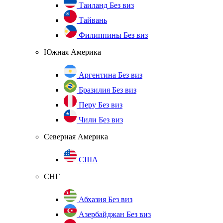
Таиланд
Без виз
Тайвань
Филиппины
Без виз
Южная Америка
Аргентина
Без виз
Бразилия
Без виз
Перу
Без виз
Чили
Без виз
Северная Америка
США
СНГ
Абхазия
Без виз
Азербайджан
Без виз