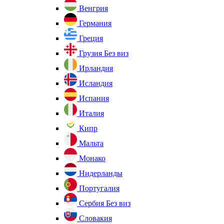
Венгрия
Германия
Греция
Грузия
Без виз
Ирландия
Исландия
Испания
Италия
Кипр
Мальта
Монако
Нидерланды
Португалия
Сербия
Без виз
Словакия