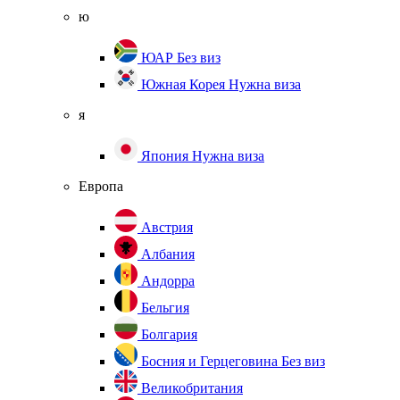
ю
ЮАР
Без виз
Южная Корея
Нужна виза
я
Япония
Нужна виза
Европа
Австрия
Албания
Андорра
Бельгия
Болгария
Босния и Герцеговина
Без виз
Великобритания