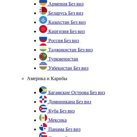
Армения
Без виз
Беларусь
Без виз
Казахстан
Без виз
Киргизия
Без виз
Россия
Без виз
Таджикистан
Без виз
Туркменистан
Узбекистан
Без виз
Америка и Карибы
Багамские Острова
Без виз
Доминикана
Без виз
Куба
Без виз
Мексика
Панама
Без виз