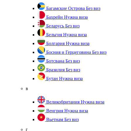
Багамские Острова
Без виз
Бахрейн
Нужна виза
Беларусь
Без виз
Бельгия
Нужна виза
Болгария
Нужна виза
Босния и Герцеговина
Без виз
Ботсвана
Без виз
Бразилия
Без виз
Бутан
Нужна виза
в
Великобритания
Нужна виза
Венгрия
Нужна виза
Вьетнам
Без виз
г