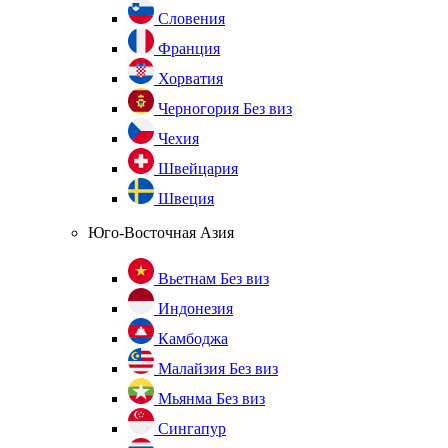
Словения
Франция
Хорватия
Черногория
Без виз
Чехия
Швейцария
Швеция
Юго-Восточная Азия
Вьетнам
Без виз
Индонезия
Камбоджа
Малайзия
Без виз
Мьянма
Без виз
Сингапур