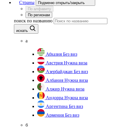
Страны
Подменю открыть/закрыть
По алфавиту
По регионам
поиск по названию
искать
а
Абхазия
Без виз
Австрия
Нужна виза
Азербайджан
Без виз
Албания
Нужна виза
Алжир
Нужна виза
Андорра
Нужна виза
Аргентина
Без виз
Армения
Без виз
б