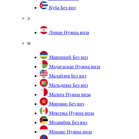
Куба
Без виз
л
Ливан
Нужна виза
м
Маврикий
Без виз
Мадагаскар
Нужна виза
Малайзия
Без виз
Мальдивы
Без виз
Мальта
Нужна виза
Марокко
Без виз
Мексика
Нужна виза
Мозамбик
Без виз
Монако
Нужна виза