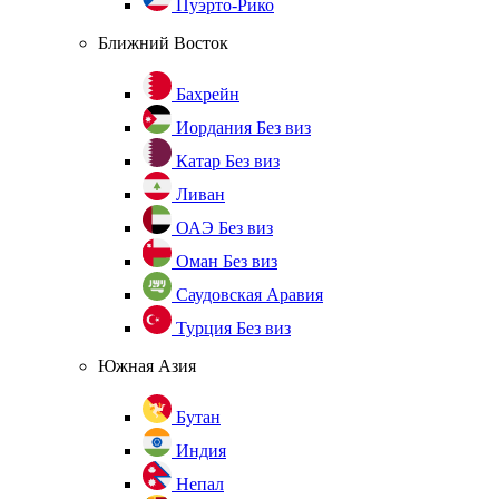
Пуэрто-Рико
Ближний Восток
Бахрейн
Иордания
Без виз
Катар
Без виз
Ливан
ОАЭ
Без виз
Оман
Без виз
Саудовская Аравия
Турция
Без виз
Южная Азия
Бутан
Индия
Непал