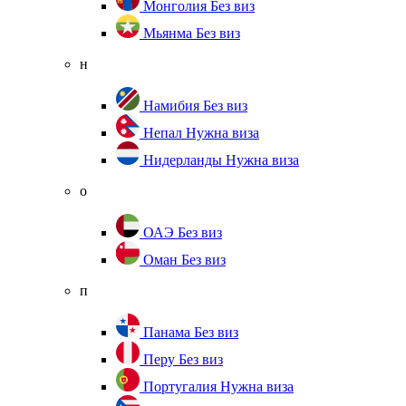
Монголия
Без виз
Мьянма
Без виз
н
Намибия
Без виз
Непал
Нужна виза
Нидерланды
Нужна виза
о
ОАЭ
Без виз
Оман
Без виз
п
Панама
Без виз
Перу
Без виз
Португалия
Нужна виза