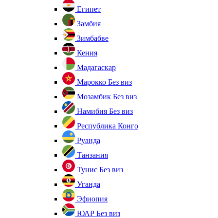
Египет
Замбия
Зимбабве
Кения
Мадагаскар
Марокко
Без виз
Мозамбик
Без виз
Намибия
Без виз
Республика Конго
Руанда
Танзания
Тунис
Без виз
Уганда
Эфиопия
ЮАР
Без виз