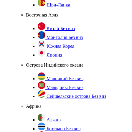
Шри-Ланка
Восточная Азия
Китай
Без виз
Монголия
Без виз
Южная Корея
Япония
Острова Индийского океана
Маврикий
Без виз
Мальдивы
Без виз
Сейшельские острова
Без виз
Африка
Алжир
Ботсвана
Без виз