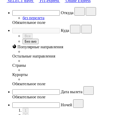
SELECT travel
FIT-express
Online Express
Откуда
без перелета
Обязательное поле
Куда
Все
Без виз
Популярные направления
Остальные направления
Страны
Курорты
Обязательное поле
Дата вылета
Обязательное поле
Ночей
1