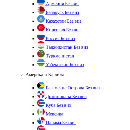
Армения
Без виз
Беларусь
Без виз
Казахстан
Без виз
Киргизия
Без виз
Россия
Без виз
Таджикистан
Без виз
Туркменистан
Узбекистан
Без виз
Америка и Карибы
Багамские Острова
Без виз
Доминикана
Без виз
Куба
Без виз
Мексика
Панама
Без виз