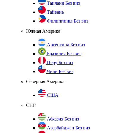
Таиланд
Без виз
Тайвань
Филиппины
Без виз
Южная Америка
Аргентина
Без виз
Бразилия
Без виз
Перу
Без виз
Чили
Без виз
Северная Америка
США
СНГ
Абхазия
Без виз
Азербайджан
Без виз