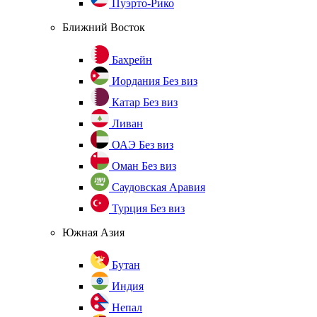
Пуэрто-Рико
Ближний Восток
Бахрейн
Иордания
Без виз
Катар
Без виз
Ливан
ОАЭ
Без виз
Оман
Без виз
Саудовская Аравия
Турция
Без виз
Южная Азия
Бутан
Индия
Непал