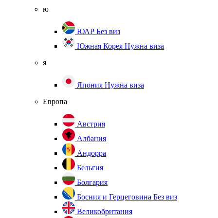
ю
ЮАР
Без виз
Южная Корея
Нужна виза
я
Япония
Нужна виза
Европа
Австрия
Албания
Андорра
Бельгия
Болгария
Босния и Герцеговина
Без виз
Великобритания