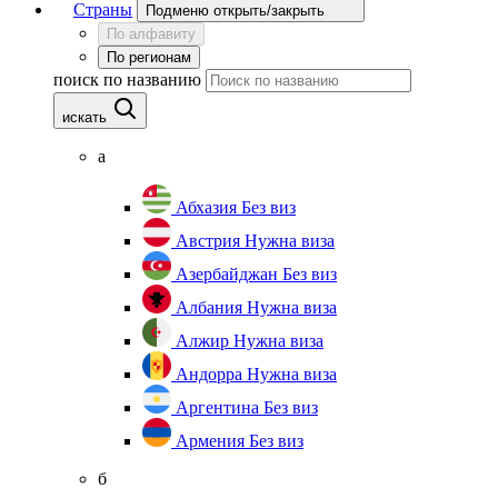
Страны
Подменю открыть/закрыть
По алфавиту
По регионам
поиск по названию
искать
а
Абхазия
Без виз
Австрия
Нужна виза
Азербайджан
Без виз
Албания
Нужна виза
Алжир
Нужна виза
Андорра
Нужна виза
Аргентина
Без виз
Армения
Без виз
б