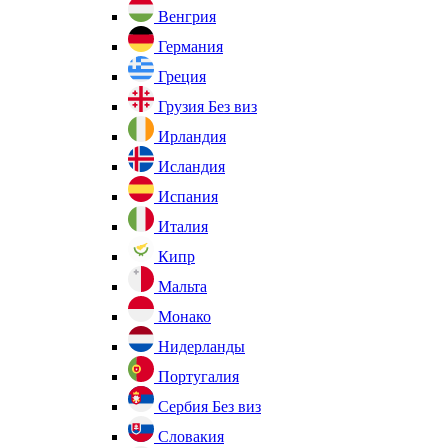
Венгрия
Германия
Греция
Грузия
Без виз
Ирландия
Исландия
Испания
Италия
Кипр
Мальта
Монако
Нидерланды
Португалия
Сербия
Без виз
Словакия