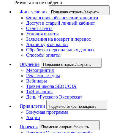
Результатов не найдено
Фин. условия
Подменю открыть/закрыть
Финансовое обеспечение холдинга
Доступ в старый личный кабинет
Отчет агента
Условия оплаты
Заявления на возврат и перенос
Архив курсов валют
Обработка персональных данных
Способы оплаты
Обучение
Подменю открыть/закрыть
Мероприятия
Рекламные туры
Вебинары
Тревел-школа SEQUOIA
ТрЭволюция
День «Русского Экспресса»
Привилегии
Подменю открыть/закрыть
Бонусная программа
Акции
Проекты
Подменю открыть/закрыть
Премия «Маэстро путешествий»