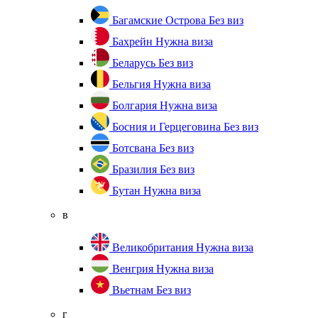
Багамские Острова
Без виз
Бахрейн
Нужна виза
Беларусь
Без виз
Бельгия
Нужна виза
Болгария
Нужна виза
Босния и Герцеговина
Без виз
Ботсвана
Без виз
Бразилия
Без виз
Бутан
Нужна виза
в
Великобритания
Нужна виза
Венгрия
Нужна виза
Вьетнам
Без виз
г