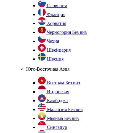
Словения
Франция
Хорватия
Черногория
Без виз
Чехия
Швейцария
Швеция
Юго-Восточная Азия
Вьетнам
Без виз
Индонезия
Камбоджа
Малайзия
Без виз
Мьянма
Без виз
Сингапур