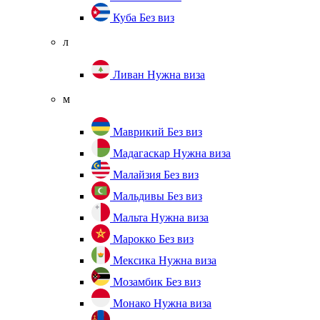
Куба
Без виз
л
Ливан
Нужна виза
м
Маврикий
Без виз
Мадагаскар
Нужна виза
Малайзия
Без виз
Мальдивы
Без виз
Мальта
Нужна виза
Марокко
Без виз
Мексика
Нужна виза
Мозамбик
Без виз
Монако
Нужна виза