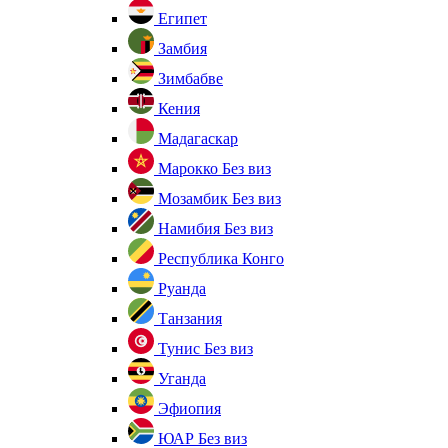
Египет
Замбия
Зимбабве
Кения
Мадагаскар
Марокко
Без виз
Мозамбик
Без виз
Намибия
Без виз
Республика Конго
Руанда
Танзания
Тунис
Без виз
Уганда
Эфиопия
ЮАР
Без виз