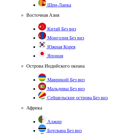
Шри-Ланка
Восточная Азия
Китай
Без виз
Монголия
Без виз
Южная Корея
Япония
Острова Индийского океана
Маврикий
Без виз
Мальдивы
Без виз
Сейшельские острова
Без виз
Африка
Алжир
Ботсвана
Без виз