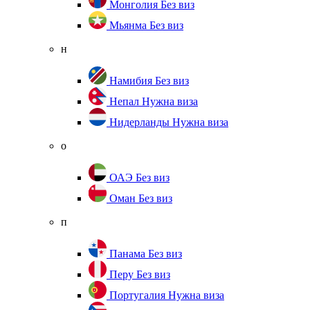
Монголия
Без виз
Мьянма
Без виз
н
Намибия
Без виз
Непал
Нужна виза
Нидерланды
Нужна виза
о
ОАЭ
Без виз
Оман
Без виз
п
Панама
Без виз
Перу
Без виз
Португалия
Нужна виза