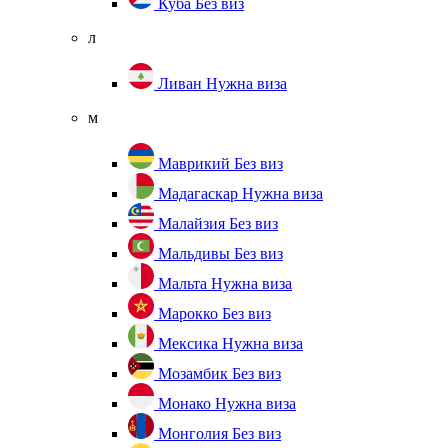
Куба
Без виз
л
Ливан
Нужна виза
м
Маврикий
Без виз
Мадагаскар
Нужна виза
Малайзия
Без виз
Мальдивы
Без виз
Мальта
Нужна виза
Марокко
Без виз
Мексика
Нужна виза
Мозамбик
Без виз
Монако
Нужна виза
Монголия
Без виз