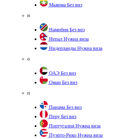
Мьянма
Без виз
н
Намибия
Без виз
Непал
Нужна виза
Нидерланды
Нужна виза
о
ОАЭ
Без виз
Оман
Без виз
п
Панама
Без виз
Перу
Без виз
Португалия
Нужна виза
Пуэрто-Рико
Нужна виза