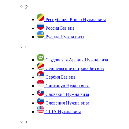
р
Республика Конго
Нужна виза
Россия
Без виз
Руанда
Нужна виза
с
Саудовская Аравия
Нужна виза
Сейшельские острова
Без виз
Сербия
Без виз
Сингапур
Нужна виза
Словакия
Нужна виза
Словения
Нужна виза
США
Нужна виза
т