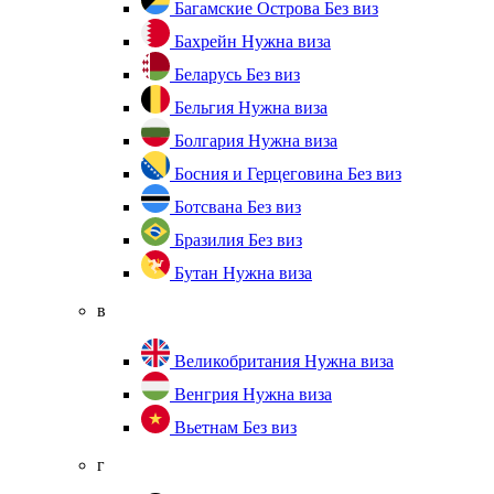
Багамские Острова
Без виз
Бахрейн
Нужна виза
Беларусь
Без виз
Бельгия
Нужна виза
Болгария
Нужна виза
Босния и Герцеговина
Без виз
Ботсвана
Без виз
Бразилия
Без виз
Бутан
Нужна виза
в
Великобритания
Нужна виза
Венгрия
Нужна виза
Вьетнам
Без виз
г