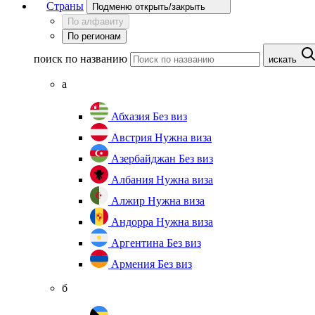
Страны
Подменю открыть/закрыть
По алфавиту
По регионам
поиск по названию
искать
а
Абхазия
Без виз
Австрия
Нужна виза
Азербайджан
Без виз
Албания
Нужна виза
Алжир
Нужна виза
Андорра
Нужна виза
Аргентина
Без виз
Армения
Без виз
б