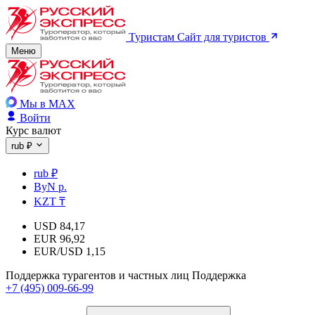
Туристам
Сайт для туристов
Меню
Мы в MAX
Войти
Курс валют
rub ₽
rub ₽
ByN р.
KZT ₸
USD
84,17
EUR
96,92
EUR/USD
1,15
Поддержка турагентов и частных лиц
Поддержка
+7 (495) 009-66-99