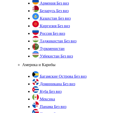
Армения
Без виз
Беларусь
Без виз
Казахстан
Без виз
Киргизия
Без виз
Россия
Без виз
Таджикистан
Без виз
Туркменистан
Узбекистан
Без виз
Америка и Карибы
Багамские Острова
Без виз
Доминикана
Без виз
Куба
Без виз
Мексика
Панама
Без виз