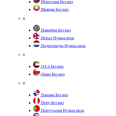
Монголия
Без виз
Мьянма
Без виз
н
Намибия
Без виз
Непал
Нужна виза
Нидерланды
Нужна виза
о
ОАЭ
Без виз
Оман
Без виз
п
Панама
Без виз
Перу
Без виз
Португалия
Нужна виза