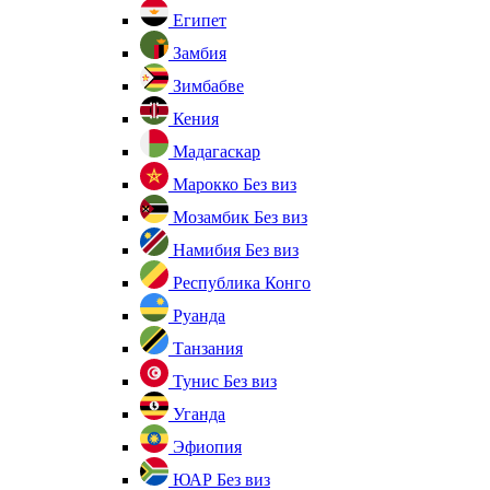
Египет
Замбия
Зимбабве
Кения
Мадагаскар
Марокко
Без виз
Мозамбик
Без виз
Намибия
Без виз
Республика Конго
Руанда
Танзания
Тунис
Без виз
Уганда
Эфиопия
ЮАР
Без виз