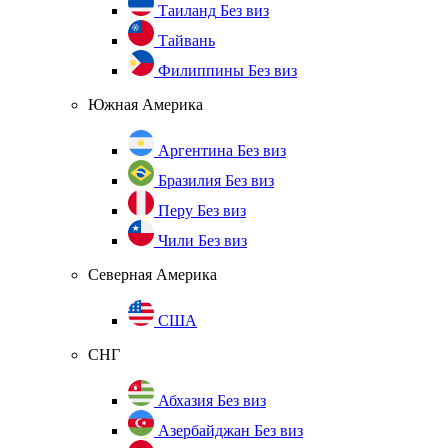
Таиланд
Без виз
Тайвань
Филиппины
Без виз
Южная Америка
Аргентина
Без виз
Бразилия
Без виз
Перу
Без виз
Чили
Без виз
Северная Америка
США
СНГ
Абхазия
Без виз
Азербайджан
Без виз