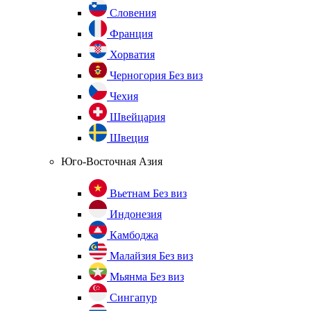
Словения
Франция
Хорватия
Черногория
Без виз
Чехия
Швейцария
Швеция
Юго-Восточная Азия
Вьетнам
Без виз
Индонезия
Камбоджа
Малайзия
Без виз
Мьянма
Без виз
Сингапур