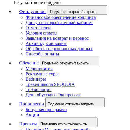
Результатов не найдено
Фин. условия
Подменю открыть/закрыть
Финансовое обеспечение холдинга
Доступ в старый личный кабинет
Отчет агента
Условия оплаты
Заявления на возврат и перенос
Архив курсов валют
Обработка персональных данных
Способы оплаты
Обучение
Подменю открыть/закрыть
Мероприятия
Рекламные туры
Вебинары
Тревел-школа SEQUOIA
ТрЭволюция
День «Русского Экспресса»
Привилегии
Подменю открыть/закрыть
Бонусная программа
Акции
Проекты
Подменю открыть/закрыть
Премия «Маэстро путешествий»