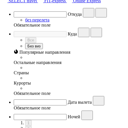
SELECT travel
FIT-express
Online Express
Откуда
без перелета
Обязательное поле
Куда
Все
Без виз
Популярные направления
Остальные направления
Страны
Курорты
Обязательное поле
Дата вылета
Обязательное поле
Ночей
1