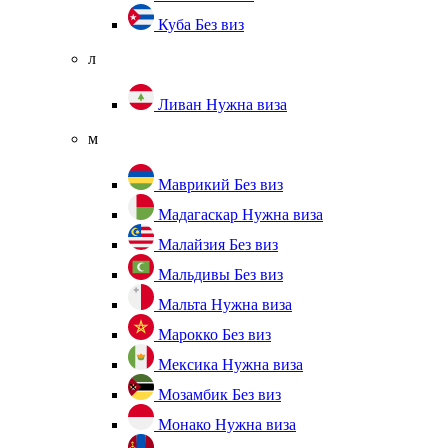
Куба
Без виз
л
Ливан
Нужна виза
м
Маврикий
Без виз
Мадагаскар
Нужна виза
Малайзия
Без виз
Мальдивы
Без виз
Мальта
Нужна виза
Марокко
Без виз
Мексика
Нужна виза
Мозамбик
Без виз
Монако
Нужна виза