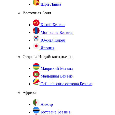
Шри-Ланка
Восточная Азия
Китай
Без виз
Монголия
Без виз
Южная Корея
Япония
Острова Индийского океана
Маврикий
Без виз
Мальдивы
Без виз
Сейшельские острова
Без виз
Африка
Алжир
Ботсвана
Без виз