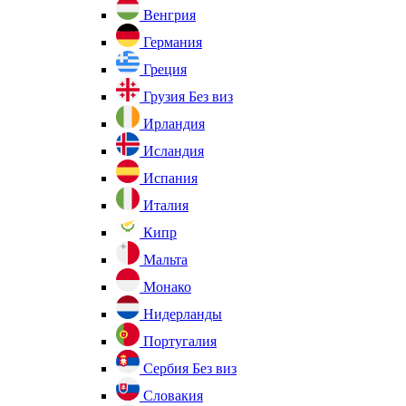
Венгрия
Германия
Греция
Грузия
Без виз
Ирландия
Исландия
Испания
Италия
Кипр
Мальта
Монако
Нидерланды
Португалия
Сербия
Без виз
Словакия