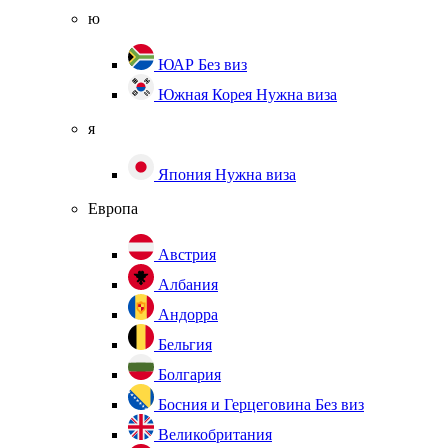
ю
ЮАР
Без виз
Южная Корея
Нужна виза
я
Япония
Нужна виза
Европа
Австрия
Албания
Андорра
Бельгия
Болгария
Босния и Герцеговина
Без виз
Великобритания