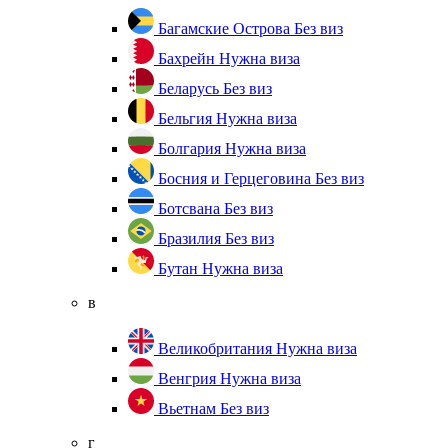
Багамские Острова
Без виз
Бахрейн
Нужна виза
Беларусь
Без виз
Бельгия
Нужна виза
Болгария
Нужна виза
Босния и Герцеговина
Без виз
Ботсвана
Без виз
Бразилия
Без виз
Бутан
Нужна виза
в
Великобритания
Нужна виза
Венгрия
Нужна виза
Вьетнам
Без виз
г