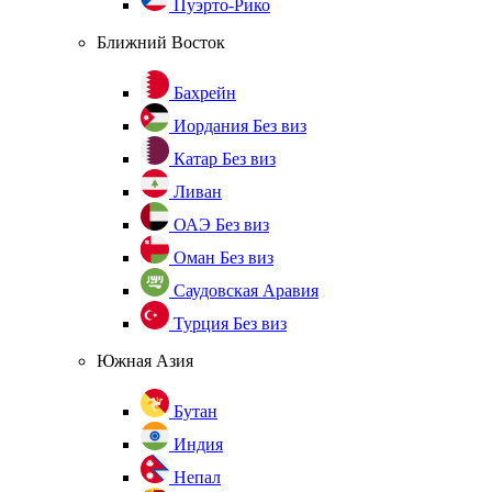
Пуэрто-Рико
Ближний Восток
Бахрейн
Иордания
Без виз
Катар
Без виз
Ливан
ОАЭ
Без виз
Оман
Без виз
Саудовская Аравия
Турция
Без виз
Южная Азия
Бутан
Индия
Непал