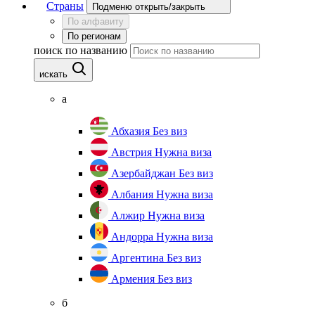
Страны
Подменю открыть/закрыть
По алфавиту
По регионам
поиск по названию
искать
а
Абхазия
Без виз
Австрия
Нужна виза
Азербайджан
Без виз
Албания
Нужна виза
Алжир
Нужна виза
Андорра
Нужна виза
Аргентина
Без виз
Армения
Без виз
б