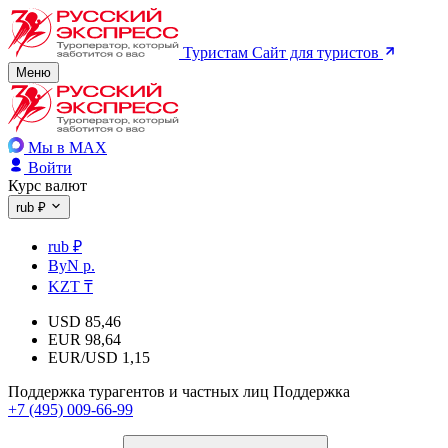
Туристам
Сайт для туристов
Меню
Мы в MAX
Войти
Курс валют
rub ₽
rub ₽
ByN р.
KZT ₸
USD
85,46
EUR
98,64
EUR/USD
1,15
Поддержка турагентов и частных лиц
Поддержка
+7 (495) 009-66-99