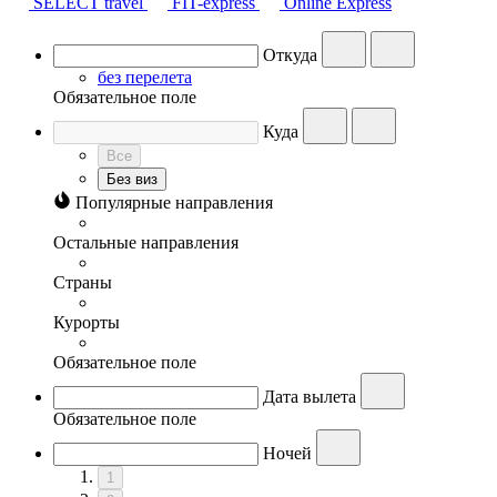
SELECT travel
FIT-express
Online Express
Откуда
без перелета
Обязательное поле
Куда
Все
Без виз
Популярные направления
Остальные направления
Страны
Курорты
Обязательное поле
Дата вылета
Обязательное поле
Ночей
1