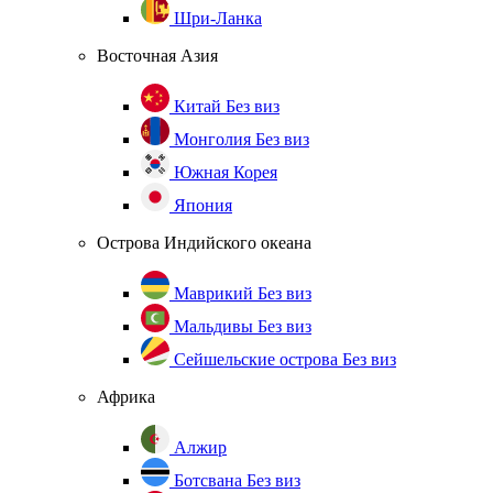
Шри-Ланка
Восточная Азия
Китай
Без виз
Монголия
Без виз
Южная Корея
Япония
Острова Индийского океана
Маврикий
Без виз
Мальдивы
Без виз
Сейшельские острова
Без виз
Африка
Алжир
Ботсвана
Без виз