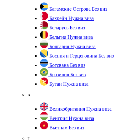
Багамские Острова
Без виз
Бахрейн
Нужна виза
Беларусь
Без виз
Бельгия
Нужна виза
Болгария
Нужна виза
Босния и Герцеговина
Без виз
Ботсвана
Без виз
Бразилия
Без виз
Бутан
Нужна виза
в
Великобритания
Нужна виза
Венгрия
Нужна виза
Вьетнам
Без виз
г