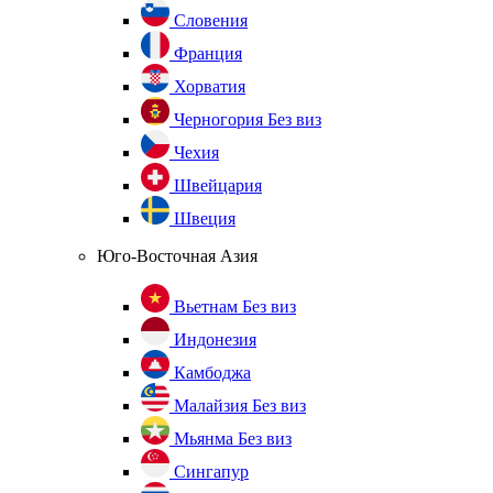
Словения
Франция
Хорватия
Черногория
Без виз
Чехия
Швейцария
Швеция
Юго-Восточная Азия
Вьетнам
Без виз
Индонезия
Камбоджа
Малайзия
Без виз
Мьянма
Без виз
Сингапур