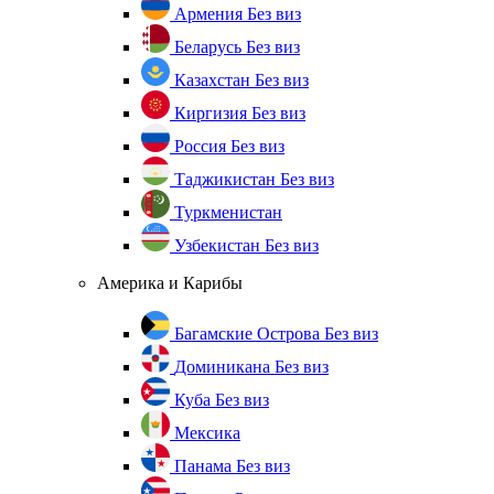
Армения
Без виз
Беларусь
Без виз
Казахстан
Без виз
Киргизия
Без виз
Россия
Без виз
Таджикистан
Без виз
Туркменистан
Узбекистан
Без виз
Америка и Карибы
Багамские Острова
Без виз
Доминикана
Без виз
Куба
Без виз
Мексика
Панама
Без виз