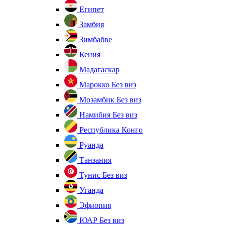
Египет
Замбия
Зимбабве
Кения
Мадагаскар
Марокко
Без виз
Мозамбик
Без виз
Намибия
Без виз
Республика Конго
Руанда
Танзания
Тунис
Без виз
Уганда
Эфиопия
ЮАР
Без виз