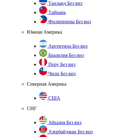
Таиланд
Без виз
Тайвань
Филиппины
Без виз
Южная Америка
Аргентина
Без виз
Бразилия
Без виз
Перу
Без виз
Чили
Без виз
Северная Америка
США
СНГ
Абхазия
Без виз
Азербайджан
Без виз