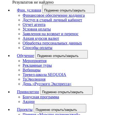
Результатов не найдено
Фин. условия
Подменю открыть/закрыть
Финансовое обеспечение холдинга
Доступ в старый личный кабинет
Отчет агента
Условия оплаты
Заявления на возврат и перенос
Архив курсов валют
Обработка персональных данных
Способы оплаты
Обучение
Подменю открыть/закрыть
Мероприятия
Рекламные туры
Вебинары
Тревел-школа SEQUOIA
ТрЭволюция
День «Русского Экспресса»
Привилегии
Подменю открыть/закрыть
Бонусная программа
Акции
Проекты
Подменю открыть/закрыть
Премия «Маэстро путешествий»