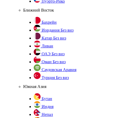
Пуэрто-Рико
Ближний Восток
Бахрейн
Иордания
Без виз
Катар
Без виз
Ливан
ОАЭ
Без виз
Оман
Без виз
Саудовская Аравия
Турция
Без виз
Южная Азия
Бутан
Индия
Непал