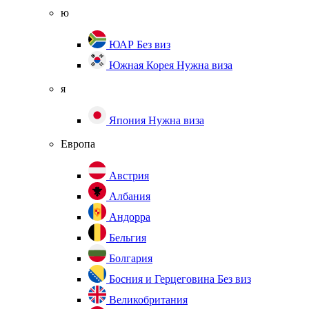
ю
ЮАР
Без виз
Южная Корея
Нужна виза
я
Япония
Нужна виза
Европа
Австрия
Албания
Андорра
Бельгия
Болгария
Босния и Герцеговина
Без виз
Великобритания