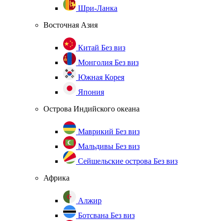
Шри-Ланка
Восточная Азия
Китай
Без виз
Монголия
Без виз
Южная Корея
Япония
Острова Индийского океана
Маврикий
Без виз
Мальдивы
Без виз
Сейшельские острова
Без виз
Африка
Алжир
Ботсвана
Без виз