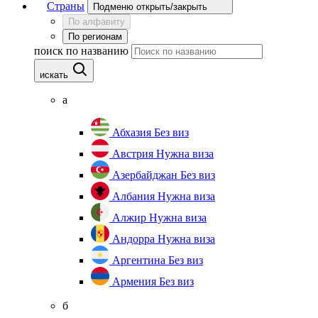
Страны
Подменю открыть/закрыть
По алфавиту
По регионам
поиск по названию
искать
а
Абхазия
Без виз
Австрия
Нужна виза
Азербайджан
Без виз
Албания
Нужна виза
Алжир
Нужна виза
Андорра
Нужна виза
Аргентина
Без виз
Армения
Без виз
б