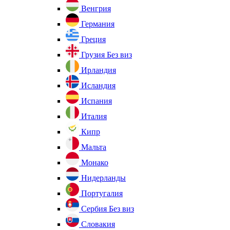
Венгрия
Германия
Греция
Грузия
Без виз
Ирландия
Исландия
Испания
Италия
Кипр
Мальта
Монако
Нидерланды
Португалия
Сербия
Без виз
Словакия