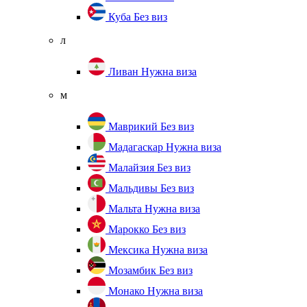
Куба
Без виз
л
Ливан
Нужна виза
м
Маврикий
Без виз
Мадагаскар
Нужна виза
Малайзия
Без виз
Мальдивы
Без виз
Мальта
Нужна виза
Марокко
Без виз
Мексика
Нужна виза
Мозамбик
Без виз
Монако
Нужна виза