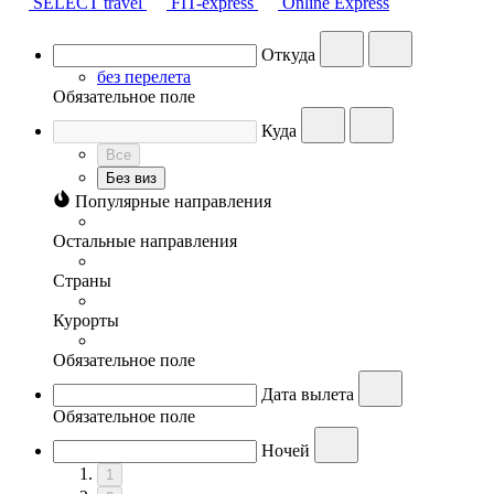
SELECT travel
FIT-express
Online Express
Откуда
без перелета
Обязательное поле
Куда
Все
Без виз
Популярные направления
Остальные направления
Страны
Курорты
Обязательное поле
Дата вылета
Обязательное поле
Ночей
1