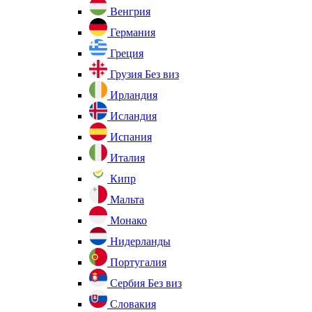
Венгрия
Германия
Греция
Грузия
Без виз
Ирландия
Исландия
Испания
Италия
Кипр
Мальта
Монако
Нидерланды
Португалия
Сербия
Без виз
Словакия