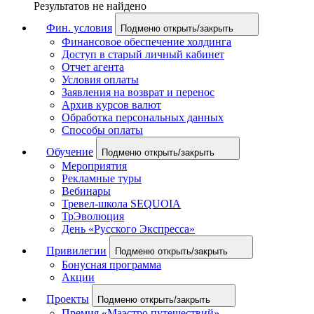
Результатов не найдено
Фин. условия
Подменю открыть/закрыть
Финансовое обеспечение холдинга
Доступ в старый личный кабинет
Отчет агента
Условия оплаты
Заявления на возврат и перенос
Архив курсов валют
Обработка персональных данных
Способы оплаты
Обучение
Подменю открыть/закрыть
Мероприятия
Рекламные туры
Вебинары
Тревел-школа SEQUOIA
ТрЭволюция
День «Русского Экспресса»
Привилегии
Подменю открыть/закрыть
Бонусная программа
Акции
Проекты
Подменю открыть/закрыть
Премия «Маэстро путешествий»