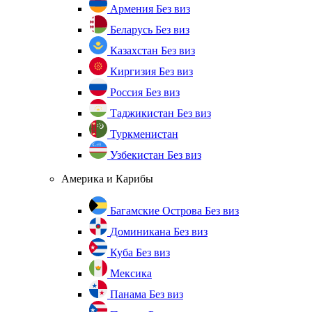
Армения
Без виз
Беларусь
Без виз
Казахстан
Без виз
Киргизия
Без виз
Россия
Без виз
Таджикистан
Без виз
Туркменистан
Узбекистан
Без виз
Америка и Карибы
Багамские Острова
Без виз
Доминикана
Без виз
Куба
Без виз
Мексика
Панама
Без виз