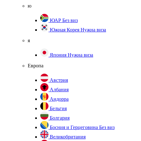
ю
ЮАР
Без виз
Южная Корея
Нужна виза
я
Япония
Нужна виза
Европа
Австрия
Албания
Андорра
Бельгия
Болгария
Босния и Герцеговина
Без виз
Великобритания