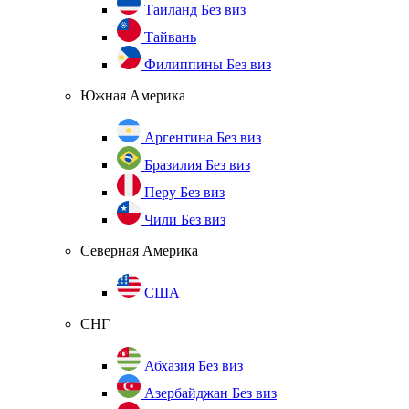
Таиланд
Без виз
Тайвань
Филиппины
Без виз
Южная Америка
Аргентина
Без виз
Бразилия
Без виз
Перу
Без виз
Чили
Без виз
Северная Америка
США
СНГ
Абхазия
Без виз
Азербайджан
Без виз