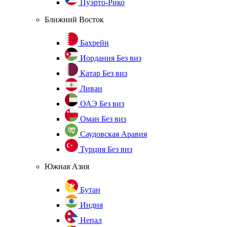
Пуэрто-Рико
Ближний Восток
Бахрейн
Иордания
Без виз
Катар
Без виз
Ливан
ОАЭ
Без виз
Оман
Без виз
Саудовская Аравия
Турция
Без виз
Южная Азия
Бутан
Индия
Непал