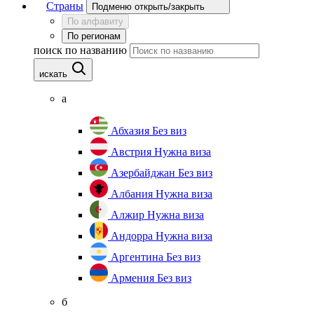
Страны
Подменю открыть/закрыть
По алфавиту
По регионам
поиск по названию
искать
а
Абхазия
Без виз
Австрия
Нужна виза
Азербайджан
Без виз
Албания
Нужна виза
Алжир
Нужна виза
Андорра
Нужна виза
Аргентина
Без виз
Армения
Без виз
б