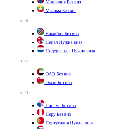
Монголия
Без виз
Мьянма
Без виз
н
Намибия
Без виз
Непал
Нужна виза
Нидерланды
Нужна виза
о
ОАЭ
Без виз
Оман
Без виз
п
Панама
Без виз
Перу
Без виз
Португалия
Нужна виза