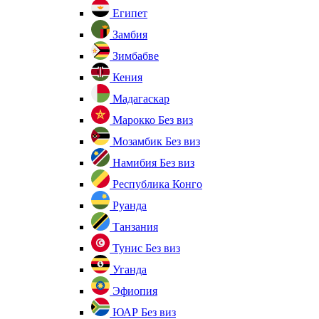
Египет
Замбия
Зимбабве
Кения
Мадагаскар
Марокко
Без виз
Мозамбик
Без виз
Намибия
Без виз
Республика Конго
Руанда
Танзания
Тунис
Без виз
Уганда
Эфиопия
ЮАР
Без виз