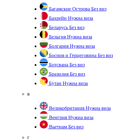
Багамские Острова
Без виз
Бахрейн
Нужна виза
Беларусь
Без виз
Бельгия
Нужна виза
Болгария
Нужна виза
Босния и Герцеговина
Без виз
Ботсвана
Без виз
Бразилия
Без виз
Бутан
Нужна виза
в
Великобритания
Нужна виза
Венгрия
Нужна виза
Вьетнам
Без виз
г