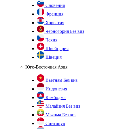
Словения
Франция
Хорватия
Черногория
Без виз
Чехия
Швейцария
Швеция
Юго-Восточная Азия
Вьетнам
Без виз
Индонезия
Камбоджа
Малайзия
Без виз
Мьянма
Без виз
Сингапур