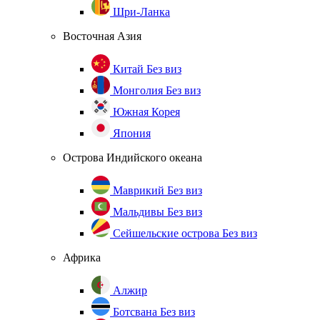
Шри-Ланка
Восточная Азия
Китай
Без виз
Монголия
Без виз
Южная Корея
Япония
Острова Индийского океана
Маврикий
Без виз
Мальдивы
Без виз
Сейшельские острова
Без виз
Африка
Алжир
Ботсвана
Без виз