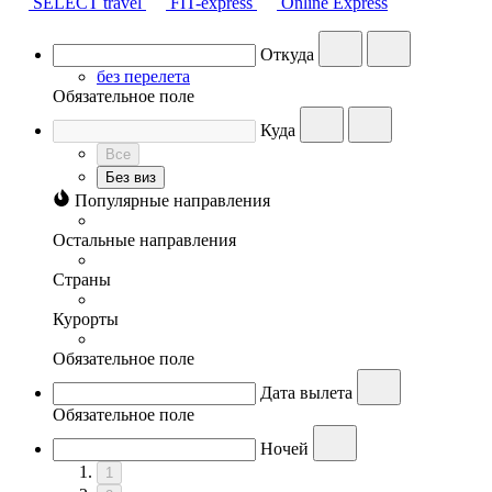
SELECT travel
FIT-express
Online Express
Откуда
без перелета
Обязательное поле
Куда
Все
Без виз
Популярные направления
Остальные направления
Страны
Курорты
Обязательное поле
Дата вылета
Обязательное поле
Ночей
1