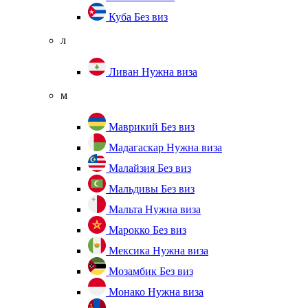
Куба
Без виз
л
Ливан
Нужна виза
м
Маврикий
Без виз
Мадагаскар
Нужна виза
Малайзия
Без виз
Мальдивы
Без виз
Мальта
Нужна виза
Марокко
Без виз
Мексика
Нужна виза
Мозамбик
Без виз
Монако
Нужна виза