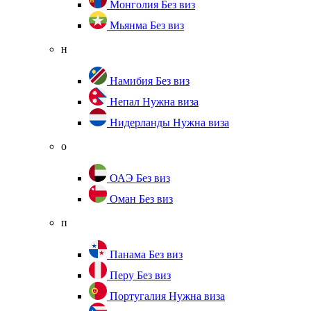
Монголия
Без виз
Мьянма
Без виз
н
Намибия
Без виз
Непал
Нужна виза
Нидерланды
Нужна виза
о
ОАЭ
Без виз
Оман
Без виз
п
Панама
Без виз
Перу
Без виз
Португалия
Нужна виза