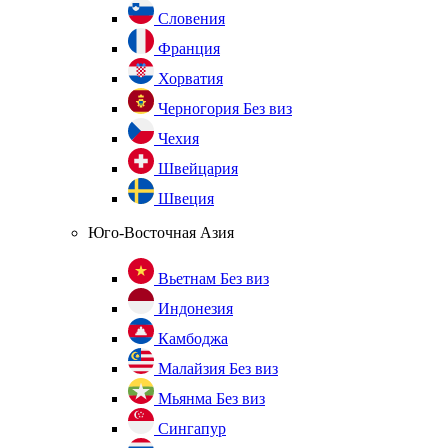
Словения
Франция
Хорватия
Черногория
Без виз
Чехия
Швейцария
Швеция
Юго-Восточная Азия
Вьетнам
Без виз
Индонезия
Камбоджа
Малайзия
Без виз
Мьянма
Без виз
Сингапур