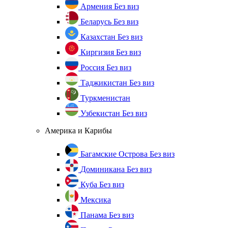
Армения
Без виз
Беларусь
Без виз
Казахстан
Без виз
Киргизия
Без виз
Россия
Без виз
Таджикистан
Без виз
Туркменистан
Узбекистан
Без виз
Америка и Карибы
Багамские Острова
Без виз
Доминикана
Без виз
Куба
Без виз
Мексика
Панама
Без виз