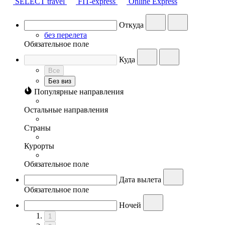
SELECT travel
FIT-express
Online Express
Откуда
без перелета
Обязательное поле
Куда
Все
Без виз
Популярные направления
Остальные направления
Страны
Курорты
Обязательное поле
Дата вылета
Обязательное поле
Ночей
1