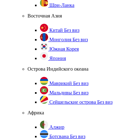
Шри-Ланка
Восточная Азия
Китай
Без виз
Монголия
Без виз
Южная Корея
Япония
Острова Индийского океана
Маврикий
Без виз
Мальдивы
Без виз
Сейшельские острова
Без виз
Африка
Алжир
Ботсвана
Без виз