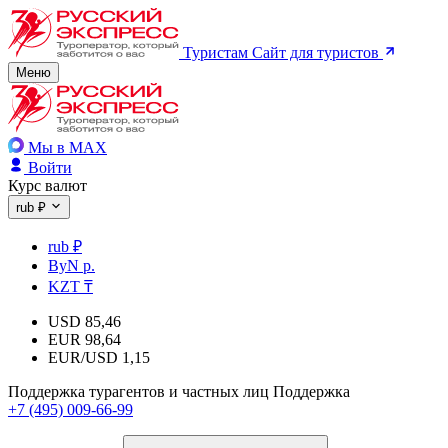
Туристам
Сайт для туристов
Меню
Мы в MAX
Войти
Курс валют
rub ₽
rub ₽
ByN р.
KZT ₸
USD
85,46
EUR
98,64
EUR/USD
1,15
Поддержка турагентов и частных лиц
Поддержка
+7 (495) 009-66-99