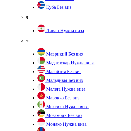
Куба
Без виз
л
Ливан
Нужна виза
м
Маврикий
Без виз
Мадагаскар
Нужна виза
Малайзия
Без виз
Мальдивы
Без виз
Мальта
Нужна виза
Марокко
Без виз
Мексика
Нужна виза
Мозамбик
Без виз
Монако
Нужна виза