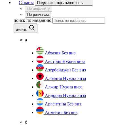
Страны
Подменю открыть/закрыть
По алфавиту
По регионам
поиск по названию
искать
а
Абхазия
Без виз
Австрия
Нужна виза
Азербайджан
Без виз
Албания
Нужна виза
Алжир
Нужна виза
Андорра
Нужна виза
Аргентина
Без виз
Армения
Без виз
б