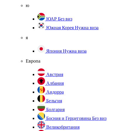
ю
ЮАР
Без виз
Южная Корея
Нужна виза
я
Япония
Нужна виза
Европа
Австрия
Албания
Андорра
Бельгия
Болгария
Босния и Герцеговина
Без виз
Великобритания