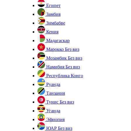
Египет
Замбия
Зимбабве
Кения
Мадагаскар
Марокко
Без виз
Мозамбик
Без виз
Намибия
Без виз
Республика Конго
Руанда
Танзания
Тунис
Без виз
Уганда
Эфиопия
ЮАР
Без виз