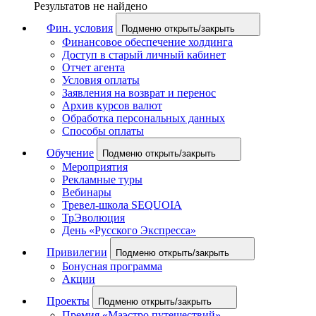
Результатов не найдено
Фин. условия
Подменю открыть/закрыть
Финансовое обеспечение холдинга
Доступ в старый личный кабинет
Отчет агента
Условия оплаты
Заявления на возврат и перенос
Архив курсов валют
Обработка персональных данных
Способы оплаты
Обучение
Подменю открыть/закрыть
Мероприятия
Рекламные туры
Вебинары
Тревел-школа SEQUOIA
ТрЭволюция
День «Русского Экспресса»
Привилегии
Подменю открыть/закрыть
Бонусная программа
Акции
Проекты
Подменю открыть/закрыть
Премия «Маэстро путешествий»