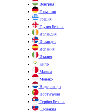
Венгрия
Германия
Греция
Грузия
Без виз
Ирландия
Исландия
Испания
Италия
Кипр
Мальта
Монако
Нидерланды
Португалия
Сербия
Без виз
Словакия