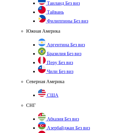
Таиланд
Без виз
Тайвань
Филиппины
Без виз
Южная Америка
Аргентина
Без виз
Бразилия
Без виз
Перу
Без виз
Чили
Без виз
Северная Америка
США
СНГ
Абхазия
Без виз
Азербайджан
Без виз