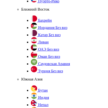
Пуэрто-Рико
Ближний Восток
Бахрейн
Иордания
Без виз
Катар
Без виз
Ливан
ОАЭ
Без виз
Оман
Без виз
Саудовская Аравия
Турция
Без виз
Южная Азия
Бутан
Индия
Непал