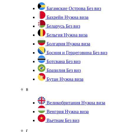
Багамские Острова
Без виз
Бахрейн
Нужна виза
Беларусь
Без виз
Бельгия
Нужна виза
Болгария
Нужна виза
Босния и Герцеговина
Без виз
Ботсвана
Без виз
Бразилия
Без виз
Бутан
Нужна виза
в
Великобритания
Нужна виза
Венгрия
Нужна виза
Вьетнам
Без виз
г