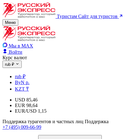
Туристам
Сайт для туристов
Меню
Мы в MAX
Войти
Курс валют
rub ₽
rub ₽
ByN р.
KZT ₸
USD
85,46
EUR
98,64
EUR/USD
1,15
Поддержка турагентов и частных лиц
Поддержка
+7 (495) 009-66-99