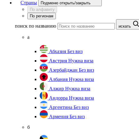
Страны
Подменю открыть/закрыть
По алфавиту
По регионам
поиск по названию
искать
а
Абхазия
Без виз
Австрия
Нужна виза
Азербайджан
Без виз
Албания
Нужна виза
Алжир
Нужна виза
Андорра
Нужна виза
Аргентина
Без виз
Армения
Без виз
б