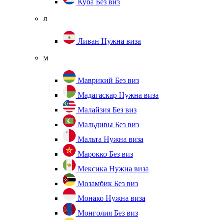
Куба
Без виз
л
Ливан
Нужна виза
м
Маврикий
Без виз
Мадагаскар
Нужна виза
Малайзия
Без виз
Мальдивы
Без виз
Мальта
Нужна виза
Марокко
Без виз
Мексика
Нужна виза
Мозамбик
Без виз
Монако
Нужна виза
Монголия
Без виз