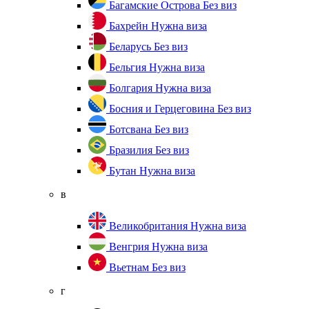
Багамские Острова
Без виз
Бахрейн
Нужна виза
Беларусь
Без виз
Бельгия
Нужна виза
Болгария
Нужна виза
Босния и Герцеговина
Без виз
Ботсвана
Без виз
Бразилия
Без виз
Бутан
Нужна виза
в
Великобритания
Нужна виза
Венгрия
Нужна виза
Вьетнам
Без виз
г