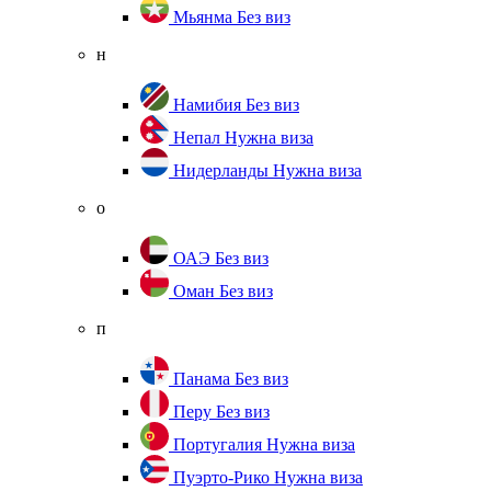
Мьянма
Без виз
н
Намибия
Без виз
Непал
Нужна виза
Нидерланды
Нужна виза
о
ОАЭ
Без виз
Оман
Без виз
п
Панама
Без виз
Перу
Без виз
Португалия
Нужна виза
Пуэрто-Рико
Нужна виза