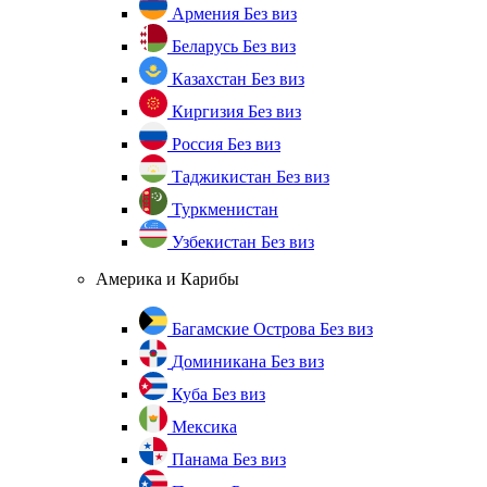
Армения
Без виз
Беларусь
Без виз
Казахстан
Без виз
Киргизия
Без виз
Россия
Без виз
Таджикистан
Без виз
Туркменистан
Узбекистан
Без виз
Америка и Карибы
Багамские Острова
Без виз
Доминикана
Без виз
Куба
Без виз
Мексика
Панама
Без виз