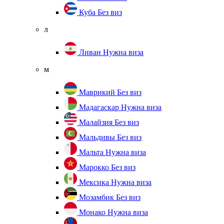
Куба
Без виз
л
Ливан
Нужна виза
м
Маврикий
Без виз
Мадагаскар
Нужна виза
Малайзия
Без виз
Мальдивы
Без виз
Мальта
Нужна виза
Марокко
Без виз
Мексика
Нужна виза
Мозамбик
Без виз
Монако
Нужна виза