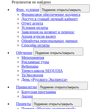
Результатов не найдено
Фин. условия
Подменю открыть/закрыть
Финансовое обеспечение холдинга
Доступ в старый личный кабинет
Отчет агента
Условия оплаты
Заявления на возврат и перенос
Архив курсов валют
Обработка персональных данных
Способы оплаты
Обучение
Подменю открыть/закрыть
Мероприятия
Рекламные туры
Вебинары
Тревел-школа SEQUOIA
ТрЭволюция
День «Русского Экспресса»
Привилегии
Подменю открыть/закрыть
Бонусная программа
Акции
Проекты
Подменю открыть/закрыть
Премия «Маэстро путешествий»