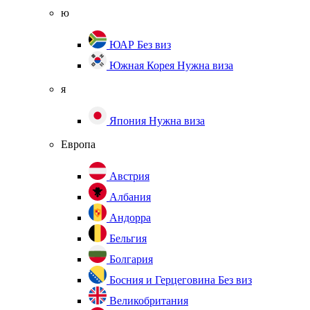
ю
ЮАР
Без виз
Южная Корея
Нужна виза
я
Япония
Нужна виза
Европа
Австрия
Албания
Андорра
Бельгия
Болгария
Босния и Герцеговина
Без виз
Великобритания