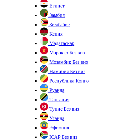
Египет
Замбия
Зимбабве
Кения
Мадагаскар
Марокко
Без виз
Мозамбик
Без виз
Намибия
Без виз
Республика Конго
Руанда
Танзания
Тунис
Без виз
Уганда
Эфиопия
ЮАР
Без виз