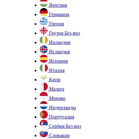
Венгрия
Германия
Греция
Грузия
Без виз
Ирландия
Исландия
Испания
Италия
Кипр
Мальта
Монако
Нидерланды
Португалия
Сербия
Без виз
Словакия