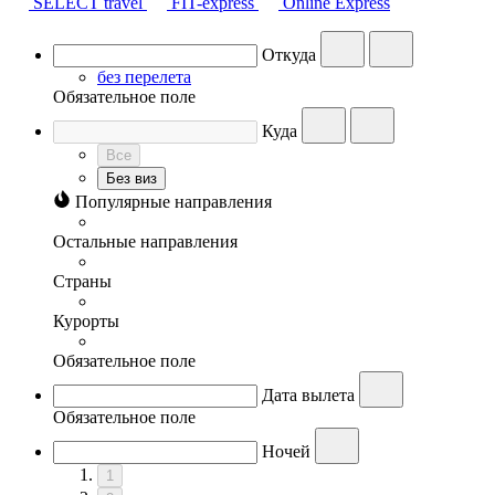
SELECT travel
FIT-express
Online Express
Откуда
без перелета
Обязательное поле
Куда
Все
Без виз
Популярные направления
Остальные направления
Страны
Курорты
Обязательное поле
Дата вылета
Обязательное поле
Ночей
1