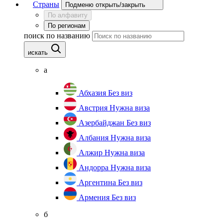
Страны
Подменю открыть/закрыть
По алфавиту
По регионам
поиск по названию
искать
а
Абхазия
Без виз
Австрия
Нужна виза
Азербайджан
Без виз
Албания
Нужна виза
Алжир
Нужна виза
Андорра
Нужна виза
Аргентина
Без виз
Армения
Без виз
б