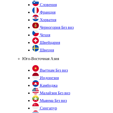
Словения
Франция
Хорватия
Черногория
Без виз
Чехия
Швейцария
Швеция
Юго-Восточная Азия
Вьетнам
Без виз
Индонезия
Камбоджа
Малайзия
Без виз
Мьянма
Без виз
Сингапур