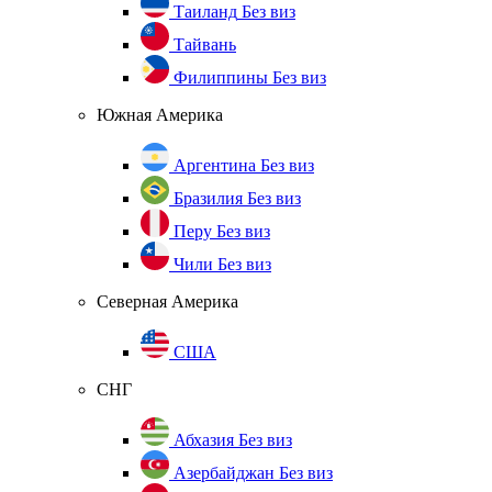
Таиланд
Без виз
Тайвань
Филиппины
Без виз
Южная Америка
Аргентина
Без виз
Бразилия
Без виз
Перу
Без виз
Чили
Без виз
Северная Америка
США
СНГ
Абхазия
Без виз
Азербайджан
Без виз