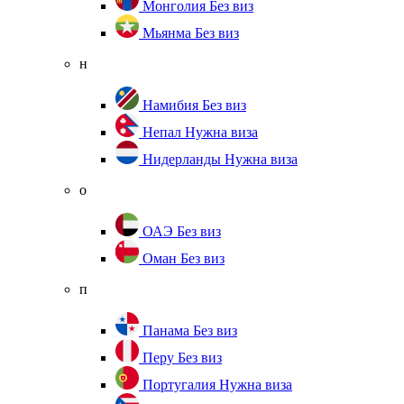
Монголия
Без виз
Мьянма
Без виз
н
Намибия
Без виз
Непал
Нужна виза
Нидерланды
Нужна виза
о
ОАЭ
Без виз
Оман
Без виз
п
Панама
Без виз
Перу
Без виз
Португалия
Нужна виза