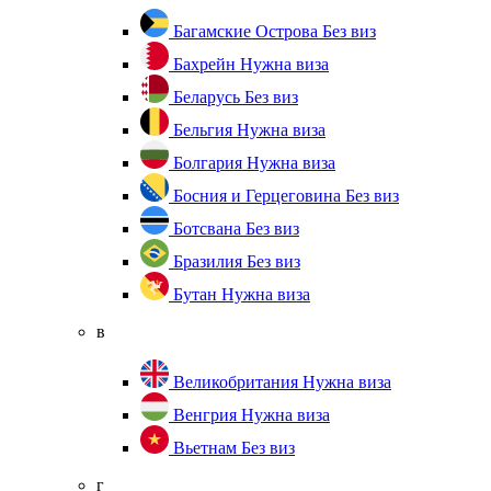
Багамские Острова
Без виз
Бахрейн
Нужна виза
Беларусь
Без виз
Бельгия
Нужна виза
Болгария
Нужна виза
Босния и Герцеговина
Без виз
Ботсвана
Без виз
Бразилия
Без виз
Бутан
Нужна виза
в
Великобритания
Нужна виза
Венгрия
Нужна виза
Вьетнам
Без виз
г