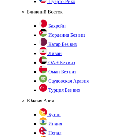
Пуэрто-Рико
Ближний Восток
Бахрейн
Иордания
Без виз
Катар
Без виз
Ливан
ОАЭ
Без виз
Оман
Без виз
Саудовская Аравия
Турция
Без виз
Южная Азия
Бутан
Индия
Непал