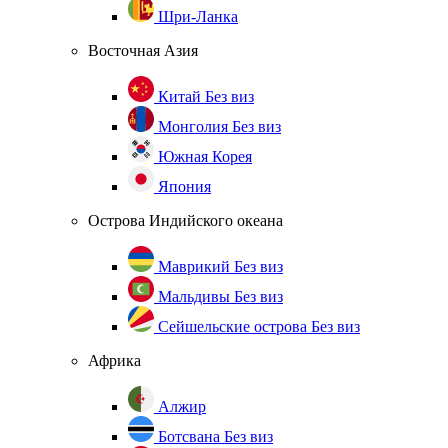
Шри-Ланка
Восточная Азия
Китай
Без виз
Монголия
Без виз
Южная Корея
Япония
Острова Индийского океана
Маврикий
Без виз
Мальдивы
Без виз
Сейшельские острова
Без виз
Африка
Алжир
Ботсвана
Без виз