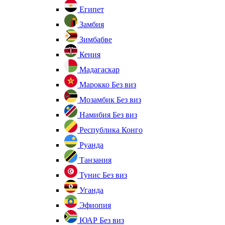
Египет
Замбия
Зимбабве
Кения
Мадагаскар
Марокко
Без виз
Мозамбик
Без виз
Намибия
Без виз
Республика Конго
Руанда
Танзания
Тунис
Без виз
Уганда
Эфиопия
ЮАР
Без виз