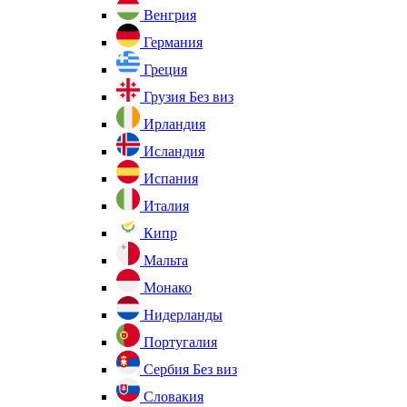
Венгрия
Германия
Греция
Грузия
Без виз
Ирландия
Исландия
Испания
Италия
Кипр
Мальта
Монако
Нидерланды
Португалия
Сербия
Без виз
Словакия