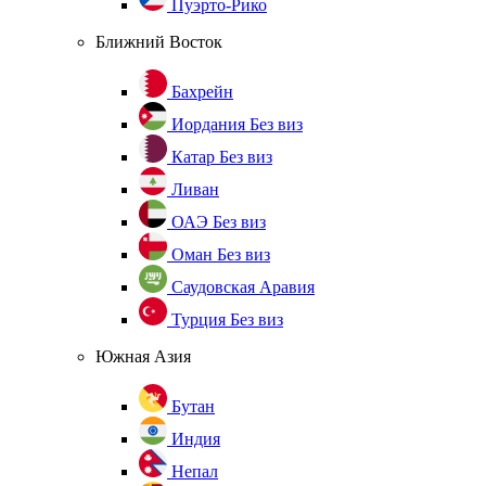
Пуэрто-Рико
Ближний Восток
Бахрейн
Иордания
Без виз
Катар
Без виз
Ливан
ОАЭ
Без виз
Оман
Без виз
Саудовская Аравия
Турция
Без виз
Южная Азия
Бутан
Индия
Непал