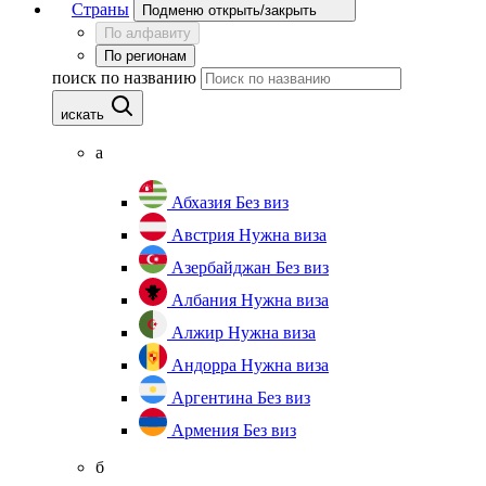
Страны
Подменю открыть/закрыть
По алфавиту
По регионам
поиск по названию
искать
а
Абхазия
Без виз
Австрия
Нужна виза
Азербайджан
Без виз
Албания
Нужна виза
Алжир
Нужна виза
Андорра
Нужна виза
Аргентина
Без виз
Армения
Без виз
б