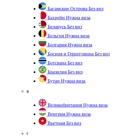
Багамские Острова
Без виз
Бахрейн
Нужна виза
Беларусь
Без виз
Бельгия
Нужна виза
Болгария
Нужна виза
Босния и Герцеговина
Без виз
Ботсвана
Без виз
Бразилия
Без виз
Бутан
Нужна виза
в
Великобритания
Нужна виза
Венгрия
Нужна виза
Вьетнам
Без виз
г