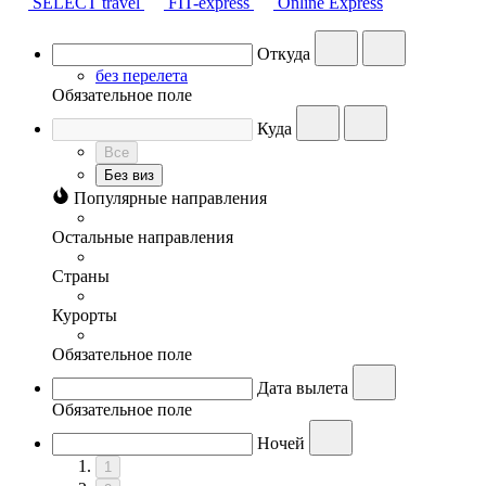
SELECT travel
FIT-express
Online Express
Откуда
без перелета
Обязательное поле
Куда
Все
Без виз
Популярные направления
Остальные направления
Страны
Курорты
Обязательное поле
Дата вылета
Обязательное поле
Ночей
1