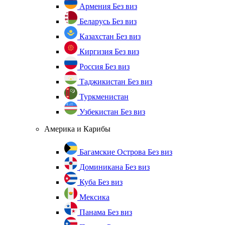
Армения
Без виз
Беларусь
Без виз
Казахстан
Без виз
Киргизия
Без виз
Россия
Без виз
Таджикистан
Без виз
Туркменистан
Узбекистан
Без виз
Америка и Карибы
Багамские Острова
Без виз
Доминикана
Без виз
Куба
Без виз
Мексика
Панама
Без виз