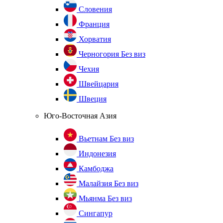
Словения
Франция
Хорватия
Черногория
Без виз
Чехия
Швейцария
Швеция
Юго-Восточная Азия
Вьетнам
Без виз
Индонезия
Камбоджа
Малайзия
Без виз
Мьянма
Без виз
Сингапур