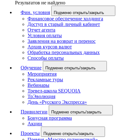
Результатов не найдено
Фин. условия
Подменю открыть/закрыть
Финансовое обеспечение холдинга
Доступ в старый личный кабинет
Отчет агента
Условия оплаты
Заявления на возврат и перенос
Архив курсов валют
Обработка персональных данных
Способы оплаты
Обучение
Подменю открыть/закрыть
Мероприятия
Рекламные туры
Вебинары
Тревел-школа SEQUOIA
ТрЭволюция
День «Русского Экспресса»
Привилегии
Подменю открыть/закрыть
Бонусная программа
Акции
Проекты
Подменю открыть/закрыть
Премия «Маэстро путешествий»