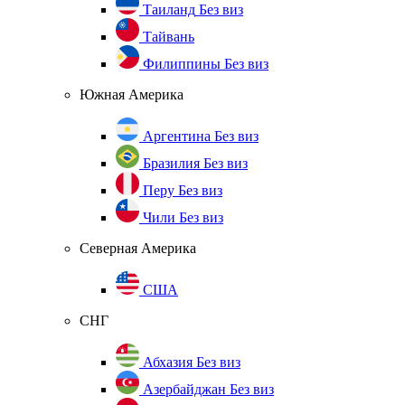
Таиланд
Без виз
Тайвань
Филиппины
Без виз
Южная Америка
Аргентина
Без виз
Бразилия
Без виз
Перу
Без виз
Чили
Без виз
Северная Америка
США
СНГ
Абхазия
Без виз
Азербайджан
Без виз