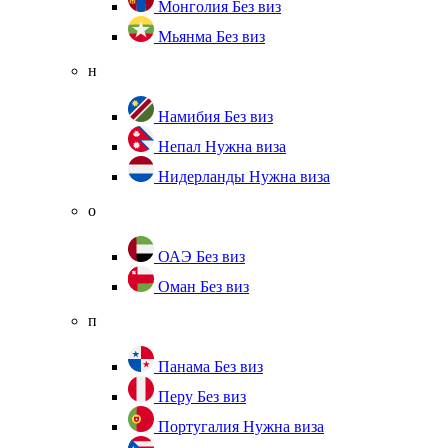
Монголия
Без виз
Мьянма
Без виз
н
Намибия
Без виз
Непал
Нужна виза
Нидерланды
Нужна виза
о
ОАЭ
Без виз
Оман
Без виз
п
Панама
Без виз
Перу
Без виз
Португалия
Нужна виза