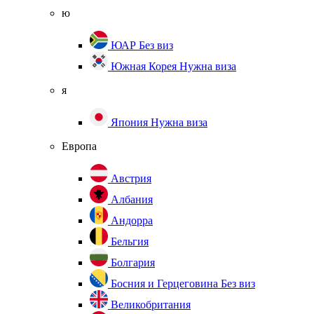
ю
ЮАР
Без виз
Южная Корея
Нужна виза
я
Япония
Нужна виза
Европа
Австрия
Албания
Андорра
Бельгия
Болгария
Босния и Герцеговина
Без виз
Великобритания