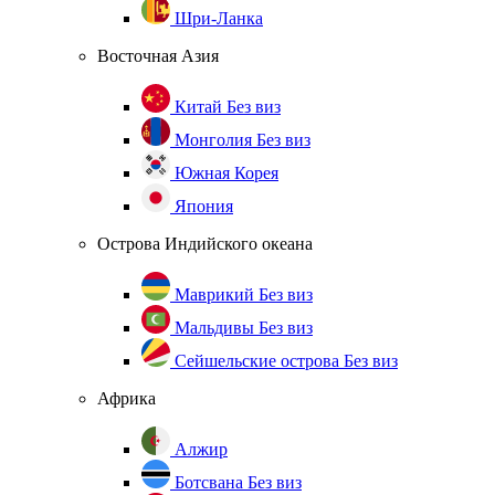
Шри-Ланка
Восточная Азия
Китай
Без виз
Монголия
Без виз
Южная Корея
Япония
Острова Индийского океана
Маврикий
Без виз
Мальдивы
Без виз
Сейшельские острова
Без виз
Африка
Алжир
Ботсвана
Без виз