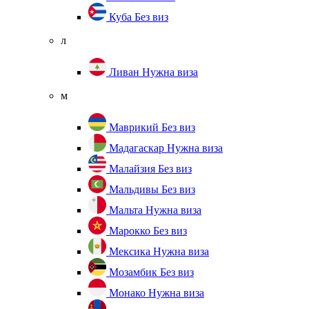
Куба
Без виз
л
Ливан
Нужна виза
м
Маврикий
Без виз
Мадагаскар
Нужна виза
Малайзия
Без виз
Мальдивы
Без виз
Мальта
Нужна виза
Марокко
Без виз
Мексика
Нужна виза
Мозамбик
Без виз
Монако
Нужна виза