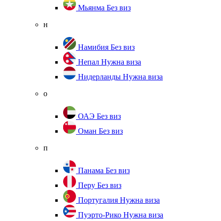
Мьянма
Без виз
н
Намибия
Без виз
Непал
Нужна виза
Нидерланды
Нужна виза
о
ОАЭ
Без виз
Оман
Без виз
п
Панама
Без виз
Перу
Без виз
Португалия
Нужна виза
Пуэрто-Рико
Нужна виза