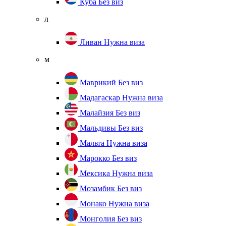
Куба
Без виз
л
Ливан
Нужна виза
м
Маврикий
Без виз
Мадагаскар
Нужна виза
Малайзия
Без виз
Мальдивы
Без виз
Мальта
Нужна виза
Марокко
Без виз
Мексика
Нужна виза
Мозамбик
Без виз
Монако
Нужна виза
Монголия
Без виз