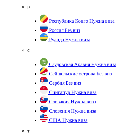
р
Республика Конго
Нужна виза
Россия
Без виз
Руанда
Нужна виза
с
Саудовская Аравия
Нужна виза
Сейшельские острова
Без виз
Сербия
Без виз
Сингапур
Нужна виза
Словакия
Нужна виза
Словения
Нужна виза
США
Нужна виза
т