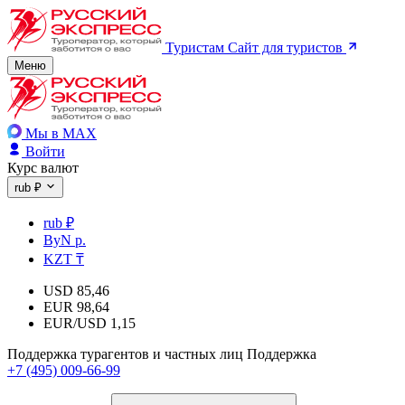
Туристам
Сайт для туристов
Меню
Мы в MAX
Войти
Курс валют
rub ₽
rub ₽
ByN р.
KZT ₸
USD
85,46
EUR
98,64
EUR/USD
1,15
Поддержка турагентов и частных лиц
Поддержка
+7 (495) 009-66-99