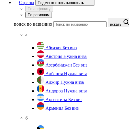
Страны
Подменю открыть/закрыть
По алфавиту
По регионам
поиск по названию
искать
а
Абхазия
Без виз
Австрия
Нужна виза
Азербайджан
Без виз
Албания
Нужна виза
Алжир
Нужна виза
Андорра
Нужна виза
Аргентина
Без виз
Армения
Без виз
б