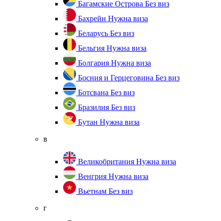
Багамские Острова
Без виз
Бахрейн
Нужна виза
Беларусь
Без виз
Бельгия
Нужна виза
Болгария
Нужна виза
Босния и Герцеговина
Без виз
Ботсвана
Без виз
Бразилия
Без виз
Бутан
Нужна виза
в
Великобритания
Нужна виза
Венгрия
Нужна виза
Вьетнам
Без виз
г