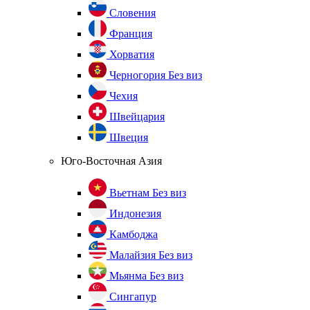
Словения
Франция
Хорватия
Черногория
Без виз
Чехия
Швейцария
Швеция
Юго-Восточная Азия
Вьетнам
Без виз
Индонезия
Камбоджа
Малайзия
Без виз
Мьянма
Без виз
Сингапур