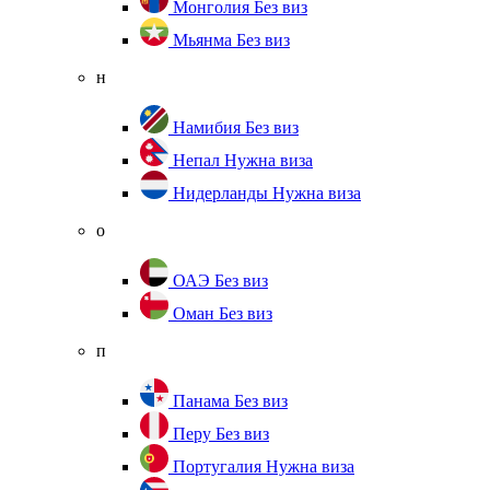
Монголия
Без виз
Мьянма
Без виз
н
Намибия
Без виз
Непал
Нужна виза
Нидерланды
Нужна виза
о
ОАЭ
Без виз
Оман
Без виз
п
Панама
Без виз
Перу
Без виз
Португалия
Нужна виза