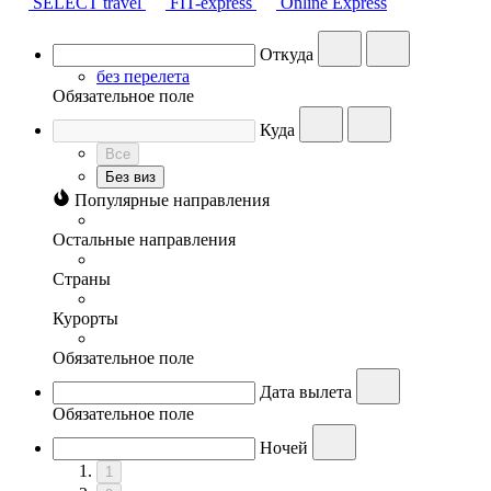
SELECT travel
FIT-express
Online Express
Откуда
без перелета
Обязательное поле
Куда
Все
Без виз
Популярные направления
Остальные направления
Страны
Курорты
Обязательное поле
Дата вылета
Обязательное поле
Ночей
1