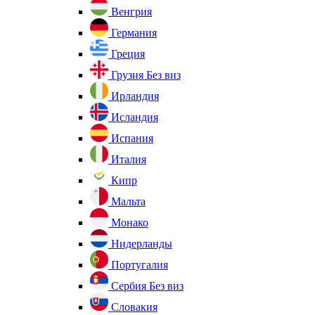
Венгрия
Германия
Греция
Грузия
Без виз
Ирландия
Исландия
Испания
Италия
Кипр
Мальта
Монако
Нидерланды
Португалия
Сербия
Без виз
Словакия