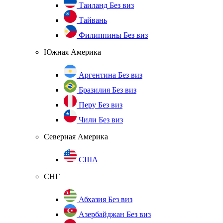
Таиланд
Без виз
Тайвань
Филиппины
Без виз
Южная Америка
Аргентина
Без виз
Бразилия
Без виз
Перу
Без виз
Чили
Без виз
Северная Америка
США
СНГ
Абхазия
Без виз
Азербайджан
Без виз