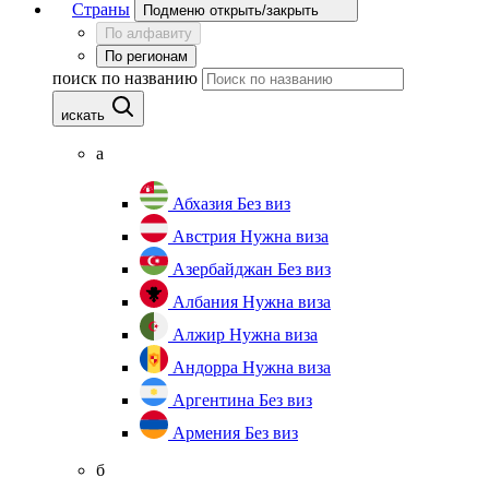
Страны
Подменю открыть/закрыть
По алфавиту
По регионам
поиск по названию
искать
а
Абхазия
Без виз
Австрия
Нужна виза
Азербайджан
Без виз
Албания
Нужна виза
Алжир
Нужна виза
Андорра
Нужна виза
Аргентина
Без виз
Армения
Без виз
б