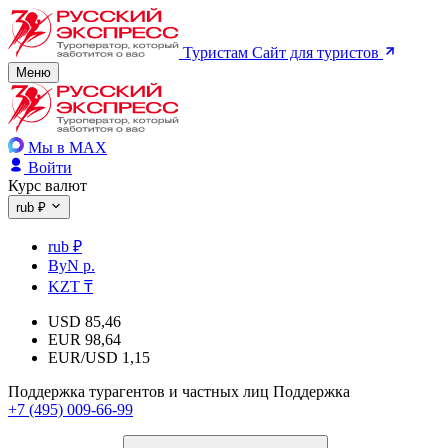
Туристам
Сайт для туристов
Меню
Мы в MAX
Войти
Курс валют
rub ₽
rub ₽
ByN р.
KZT ₸
USD
85,46
EUR
98,64
EUR/USD
1,15
Поддержка турагентов и частных лиц
Поддержка
+7 (495) 009-66-99