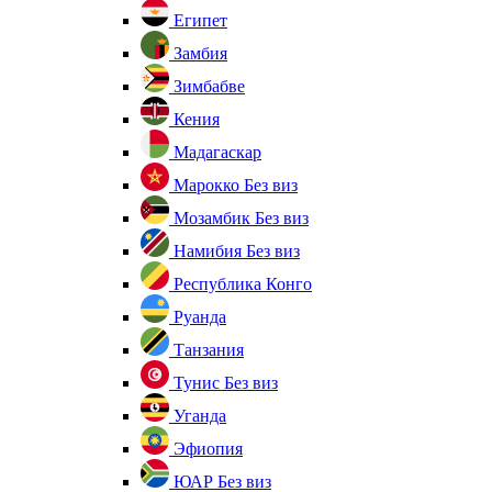
Египет
Замбия
Зимбабве
Кения
Мадагаскар
Марокко
Без виз
Мозамбик
Без виз
Намибия
Без виз
Республика Конго
Руанда
Танзания
Тунис
Без виз
Уганда
Эфиопия
ЮАР
Без виз