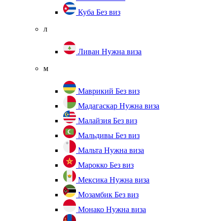
Куба
Без виз
л
Ливан
Нужна виза
м
Маврикий
Без виз
Мадагаскар
Нужна виза
Малайзия
Без виз
Мальдивы
Без виз
Мальта
Нужна виза
Марокко
Без виз
Мексика
Нужна виза
Мозамбик
Без виз
Монако
Нужна виза