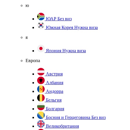
ю
ЮАР
Без виз
Южная Корея
Нужна виза
я
Япония
Нужна виза
Европа
Австрия
Албания
Андорра
Бельгия
Болгария
Босния и Герцеговина
Без виз
Великобритания