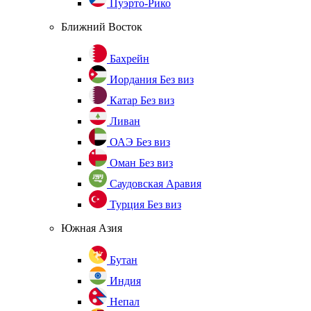
Пуэрто-Рико
Ближний Восток
Бахрейн
Иордания
Без виз
Катар
Без виз
Ливан
ОАЭ
Без виз
Оман
Без виз
Саудовская Аравия
Турция
Без виз
Южная Азия
Бутан
Индия
Непал