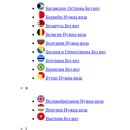
Багамские Острова
Без виз
Бахрейн
Нужна виза
Беларусь
Без виз
Бельгия
Нужна виза
Болгария
Нужна виза
Босния и Герцеговина
Без виз
Ботсвана
Без виз
Бразилия
Без виз
Бутан
Нужна виза
в
Великобритания
Нужна виза
Венгрия
Нужна виза
Вьетнам
Без виз
г