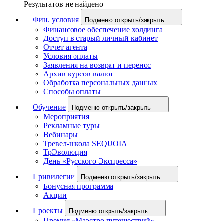
Результатов не найдено
Фин. условия
Подменю открыть/закрыть
Финансовое обеспечение холдинга
Доступ в старый личный кабинет
Отчет агента
Условия оплаты
Заявления на возврат и перенос
Архив курсов валют
Обработка персональных данных
Способы оплаты
Обучение
Подменю открыть/закрыть
Мероприятия
Рекламные туры
Вебинары
Тревел-школа SEQUOIA
ТрЭволюция
День «Русского Экспресса»
Привилегии
Подменю открыть/закрыть
Бонусная программа
Акции
Проекты
Подменю открыть/закрыть
Премия «Маэстро путешествий»