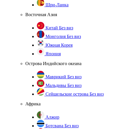
Шри-Ланка
Восточная Азия
Китай
Без виз
Монголия
Без виз
Южная Корея
Япония
Острова Индийского океана
Маврикий
Без виз
Мальдивы
Без виз
Сейшельские острова
Без виз
Африка
Алжир
Ботсвана
Без виз