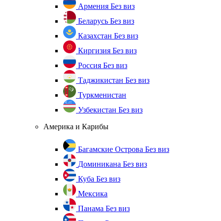
Армения
Без виз
Беларусь
Без виз
Казахстан
Без виз
Киргизия
Без виз
Россия
Без виз
Таджикистан
Без виз
Туркменистан
Узбекистан
Без виз
Америка и Карибы
Багамские Острова
Без виз
Доминикана
Без виз
Куба
Без виз
Мексика
Панама
Без виз