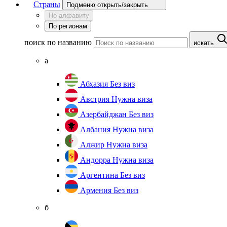
Страны
Подменю открыть/закрыть
По алфавиту
По регионам
поиск по названию
искать
а
Абхазия
Без виз
Австрия
Нужна виза
Азербайджан
Без виз
Албания
Нужна виза
Алжир
Нужна виза
Андорра
Нужна виза
Аргентина
Без виз
Армения
Без виз
б