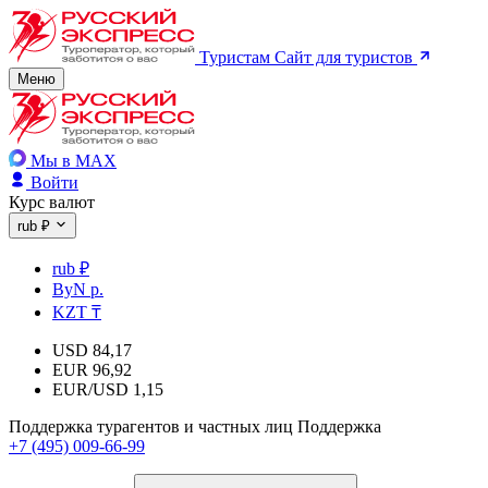
Туристам
Сайт для туристов
Меню
Мы в MAX
Войти
Курс валют
rub ₽
rub ₽
ByN р.
KZT ₸
USD
84,17
EUR
96,92
EUR/USD
1,15
Поддержка турагентов и частных лиц
Поддержка
+7 (495) 009-66-99