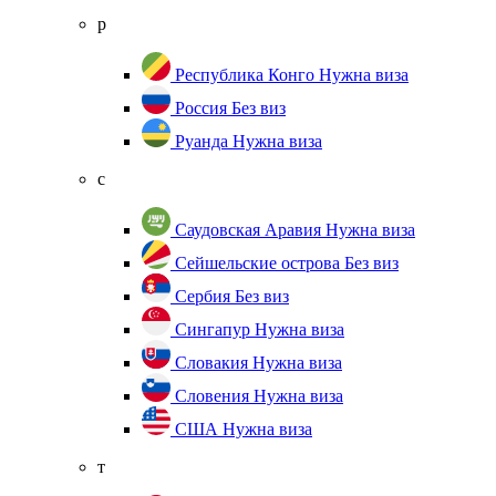
р
Республика Конго
Нужна виза
Россия
Без виз
Руанда
Нужна виза
с
Саудовская Аравия
Нужна виза
Сейшельские острова
Без виз
Сербия
Без виз
Сингапур
Нужна виза
Словакия
Нужна виза
Словения
Нужна виза
США
Нужна виза
т