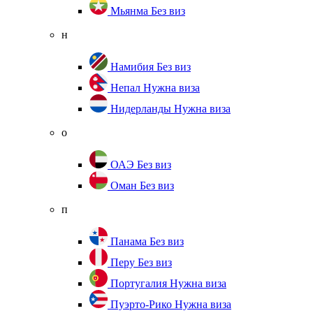
Мьянма
Без виз
н
Намибия
Без виз
Непал
Нужна виза
Нидерланды
Нужна виза
о
ОАЭ
Без виз
Оман
Без виз
п
Панама
Без виз
Перу
Без виз
Португалия
Нужна виза
Пуэрто-Рико
Нужна виза