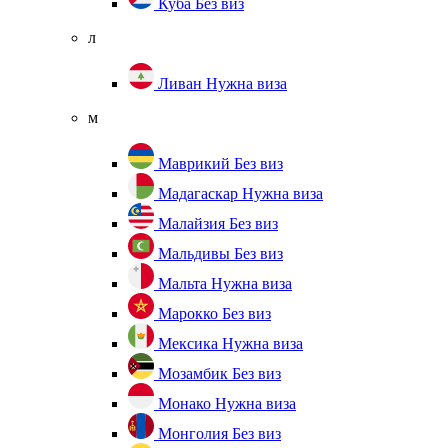
Куба
Без виз
л
Ливан
Нужна виза
м
Маврикий
Без виз
Мадагаскар
Нужна виза
Малайзия
Без виз
Мальдивы
Без виз
Мальта
Нужна виза
Марокко
Без виз
Мексика
Нужна виза
Мозамбик
Без виз
Монако
Нужна виза
Монголия
Без виз