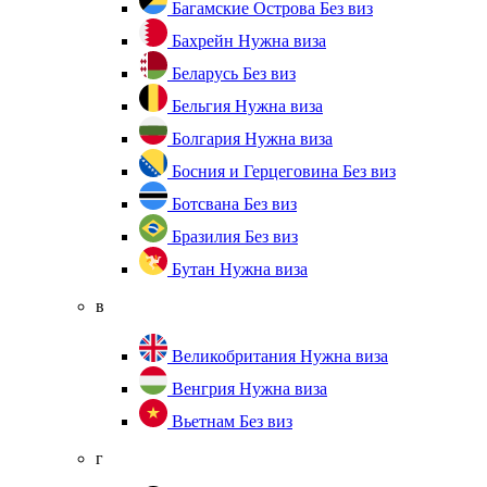
Багамские Острова
Без виз
Бахрейн
Нужна виза
Беларусь
Без виз
Бельгия
Нужна виза
Болгария
Нужна виза
Босния и Герцеговина
Без виз
Ботсвана
Без виз
Бразилия
Без виз
Бутан
Нужна виза
в
Великобритания
Нужна виза
Венгрия
Нужна виза
Вьетнам
Без виз
г