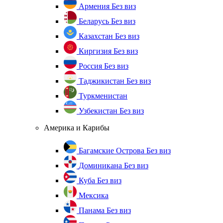
Армения
Без виз
Беларусь
Без виз
Казахстан
Без виз
Киргизия
Без виз
Россия
Без виз
Таджикистан
Без виз
Туркменистан
Узбекистан
Без виз
Америка и Карибы
Багамские Острова
Без виз
Доминикана
Без виз
Куба
Без виз
Мексика
Панама
Без виз