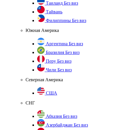
Таиланд
Без виз
Тайвань
Филиппины
Без виз
Южная Америка
Аргентина
Без виз
Бразилия
Без виз
Перу
Без виз
Чили
Без виз
Северная Америка
США
СНГ
Абхазия
Без виз
Азербайджан
Без виз