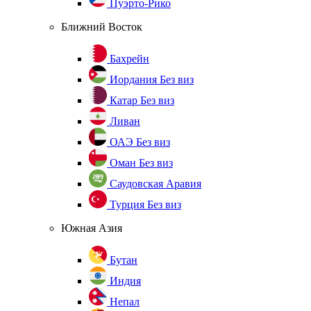
Пуэрто-Рико
Ближний Восток
Бахрейн
Иордания
Без виз
Катар
Без виз
Ливан
ОАЭ
Без виз
Оман
Без виз
Саудовская Аравия
Турция
Без виз
Южная Азия
Бутан
Индия
Непал