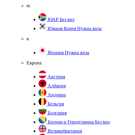
ю
ЮАР
Без виз
Южная Корея
Нужна виза
я
Япония
Нужна виза
Европа
Австрия
Албания
Андорра
Бельгия
Болгария
Босния и Герцеговина
Без виз
Великобритания