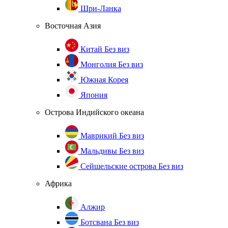
Шри-Ланка
Восточная Азия
Китай
Без виз
Монголия
Без виз
Южная Корея
Япония
Острова Индийского океана
Маврикий
Без виз
Мальдивы
Без виз
Сейшельские острова
Без виз
Африка
Алжир
Ботсвана
Без виз