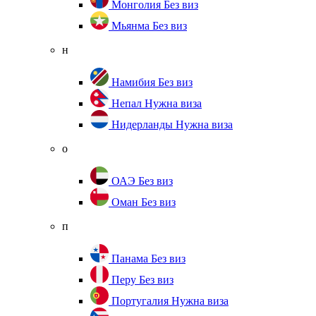
Монголия
Без виз
Мьянма
Без виз
н
Намибия
Без виз
Непал
Нужна виза
Нидерланды
Нужна виза
о
ОАЭ
Без виз
Оман
Без виз
п
Панама
Без виз
Перу
Без виз
Португалия
Нужна виза