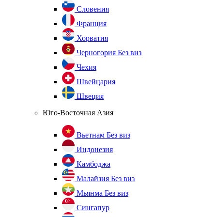
Словения
Франция
Хорватия
Черногория
Без виз
Чехия
Швейцария
Швеция
Юго-Восточная Азия
Вьетнам
Без виз
Индонезия
Камбоджа
Малайзия
Без виз
Мьянма
Без виз
Сингапур