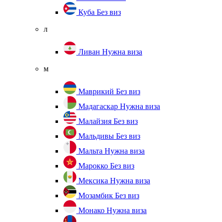
Куба
Без виз
л
Ливан
Нужна виза
м
Маврикий
Без виз
Мадагаскар
Нужна виза
Малайзия
Без виз
Мальдивы
Без виз
Мальта
Нужна виза
Марокко
Без виз
Мексика
Нужна виза
Мозамбик
Без виз
Монако
Нужна виза