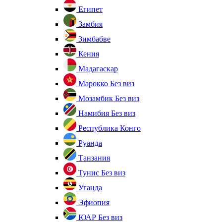
Египет
Замбия
Зимбабве
Кения
Мадагаскар
Марокко
Без виз
Мозамбик
Без виз
Намибия
Без виз
Республика Конго
Руанда
Танзания
Тунис
Без виз
Уганда
Эфиопия
ЮАР
Без виз