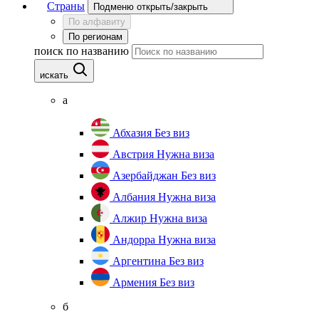
Страны
Подменю открыть/закрыть
По алфавиту
По регионам
поиск по названию
искать
а
Абхазия
Без виз
Австрия
Нужна виза
Азербайджан
Без виз
Албания
Нужна виза
Алжир
Нужна виза
Андорра
Нужна виза
Аргентина
Без виз
Армения
Без виз
б