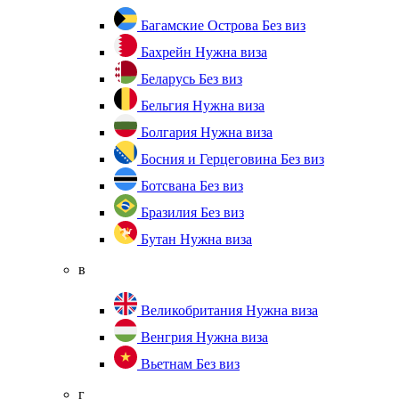
Багамские Острова
Без виз
Бахрейн
Нужна виза
Беларусь
Без виз
Бельгия
Нужна виза
Болгария
Нужна виза
Босния и Герцеговина
Без виз
Ботсвана
Без виз
Бразилия
Без виз
Бутан
Нужна виза
в
Великобритания
Нужна виза
Венгрия
Нужна виза
Вьетнам
Без виз
г