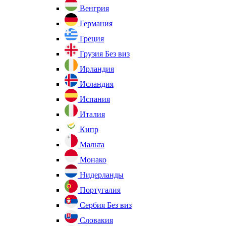
Венгрия
Германия
Греция
Грузия
Без виз
Ирландия
Исландия
Испания
Италия
Кипр
Мальта
Монако
Нидерланды
Португалия
Сербия
Без виз
Словакия