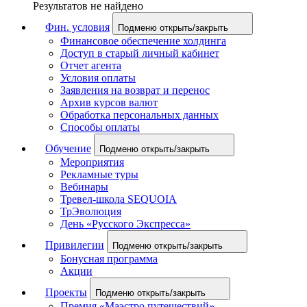
Результатов не найдено
Фин. условия
Подменю открыть/закрыть
Финансовое обеспечение холдинга
Доступ в старый личный кабинет
Отчет агента
Условия оплаты
Заявления на возврат и перенос
Архив курсов валют
Обработка персональных данных
Способы оплаты
Обучение
Подменю открыть/закрыть
Мероприятия
Рекламные туры
Вебинары
Тревел-школа SEQUOIA
ТрЭволюция
День «Русского Экспресса»
Привилегии
Подменю открыть/закрыть
Бонусная программа
Акции
Проекты
Подменю открыть/закрыть
Премия «Маэстро путешествий»