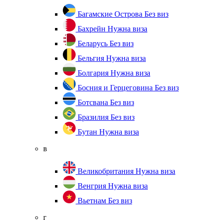
Багамские Острова
Без виз
Бахрейн
Нужна виза
Беларусь
Без виз
Бельгия
Нужна виза
Болгария
Нужна виза
Босния и Герцеговина
Без виз
Ботсвана
Без виз
Бразилия
Без виз
Бутан
Нужна виза
в
Великобритания
Нужна виза
Венгрия
Нужна виза
Вьетнам
Без виз
г