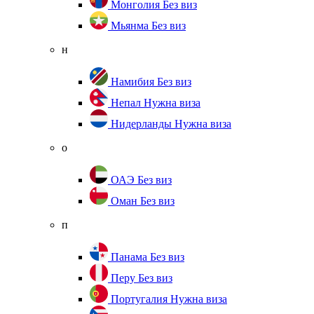
Монголия
Без виз
Мьянма
Без виз
н
Намибия
Без виз
Непал
Нужна виза
Нидерланды
Нужна виза
о
ОАЭ
Без виз
Оман
Без виз
п
Панама
Без виз
Перу
Без виз
Португалия
Нужна виза