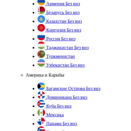
Армения
Без виз
Беларусь
Без виз
Казахстан
Без виз
Киргизия
Без виз
Россия
Без виз
Таджикистан
Без виз
Туркменистан
Узбекистан
Без виз
Америка и Карибы
Багамские Острова
Без виз
Доминикана
Без виз
Куба
Без виз
Мексика
Панама
Без виз