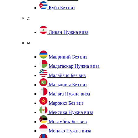
Куба
Без виз
л
Ливан
Нужна виза
м
Маврикий
Без виз
Мадагаскар
Нужна виза
Малайзия
Без виз
Мальдивы
Без виз
Мальта
Нужна виза
Марокко
Без виз
Мексика
Нужна виза
Мозамбик
Без виз
Монако
Нужна виза