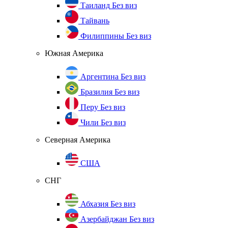
Таиланд
Без виз
Тайвань
Филиппины
Без виз
Южная Америка
Аргентина
Без виз
Бразилия
Без виз
Перу
Без виз
Чили
Без виз
Северная Америка
США
СНГ
Абхазия
Без виз
Азербайджан
Без виз