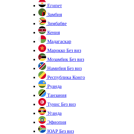
Египет
Замбия
Зимбабве
Кения
Мадагаскар
Марокко
Без виз
Мозамбик
Без виз
Намибия
Без виз
Республика Конго
Руанда
Танзания
Тунис
Без виз
Уганда
Эфиопия
ЮАР
Без виз