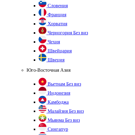
Словения
Франция
Хорватия
Черногория
Без виз
Чехия
Швейцария
Швеция
Юго-Восточная Азия
Вьетнам
Без виз
Индонезия
Камбоджа
Малайзия
Без виз
Мьянма
Без виз
Сингапур