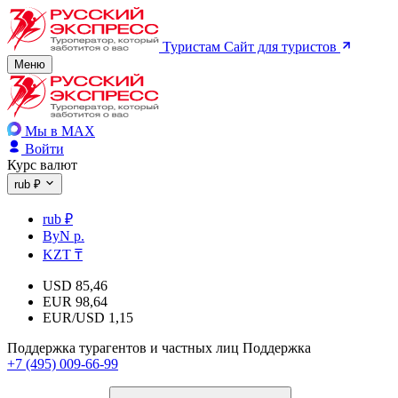
Туристам
Сайт для туристов
Меню
Мы в MAX
Войти
Курс валют
rub ₽
rub ₽
ByN р.
KZT ₸
USD
85,46
EUR
98,64
EUR/USD
1,15
Поддержка турагентов и частных лиц
Поддержка
+7 (495) 009-66-99