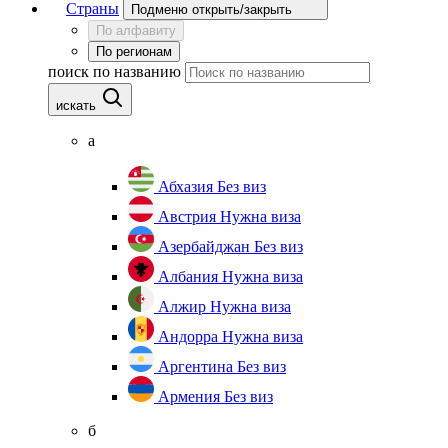
Страны
Подменю открыть/закрыть
По алфавиту
По регионам
поиск по названию
искать
а
Абхазия
Без виз
Австрия
Нужна виза
Азербайджан
Без виз
Албания
Нужна виза
Алжир
Нужна виза
Андорра
Нужна виза
Аргентина
Без виз
Армения
Без виз
б