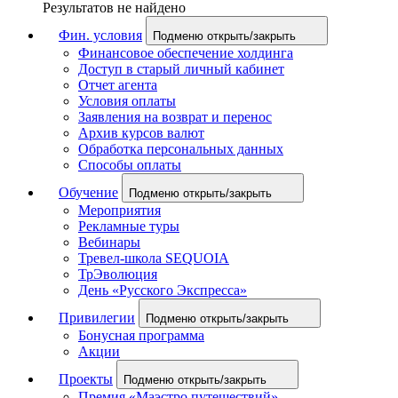
Результатов не найдено
Фин. условия
Подменю открыть/закрыть
Финансовое обеспечение холдинга
Доступ в старый личный кабинет
Отчет агента
Условия оплаты
Заявления на возврат и перенос
Архив курсов валют
Обработка персональных данных
Способы оплаты
Обучение
Подменю открыть/закрыть
Мероприятия
Рекламные туры
Вебинары
Тревел-школа SEQUOIA
ТрЭволюция
День «Русского Экспресса»
Привилегии
Подменю открыть/закрыть
Бонусная программа
Акции
Проекты
Подменю открыть/закрыть
Премия «Маэстро путешествий»