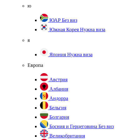
ю
ЮАР
Без виз
Южная Корея
Нужна виза
я
Япония
Нужна виза
Европа
Австрия
Албания
Андорра
Бельгия
Болгария
Босния и Герцеговина
Без виз
Великобритания