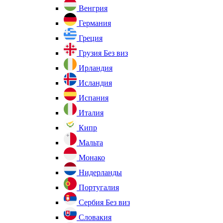
Венгрия
Германия
Греция
Грузия
Без виз
Ирландия
Исландия
Испания
Италия
Кипр
Мальта
Монако
Нидерланды
Португалия
Сербия
Без виз
Словакия