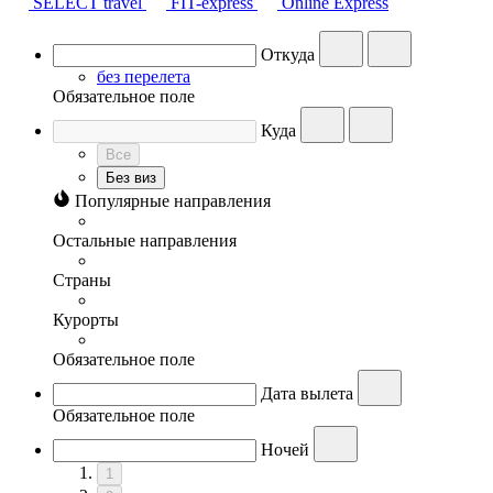
SELECT travel
FIT-express
Online Express
Откуда
без перелета
Обязательное поле
Куда
Все
Без виз
Популярные направления
Остальные направления
Страны
Курорты
Обязательное поле
Дата вылета
Обязательное поле
Ночей
1