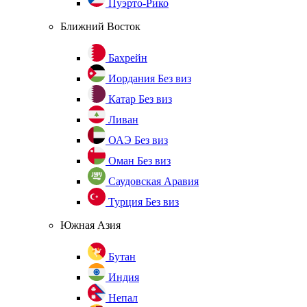
Пуэрто-Рико
Ближний Восток
Бахрейн
Иордания
Без виз
Катар
Без виз
Ливан
ОАЭ
Без виз
Оман
Без виз
Саудовская Аравия
Турция
Без виз
Южная Азия
Бутан
Индия
Непал