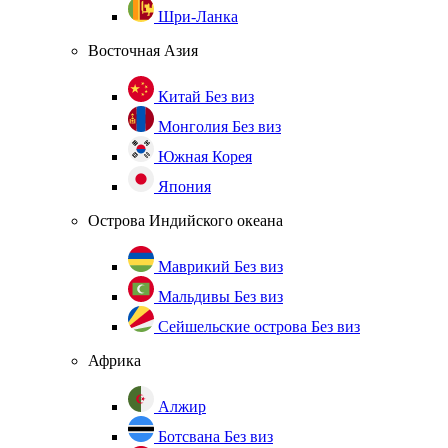
Шри-Ланка
Восточная Азия
Китай
Без виз
Монголия
Без виз
Южная Корея
Япония
Острова Индийского океана
Маврикий
Без виз
Мальдивы
Без виз
Сейшельские острова
Без виз
Африка
Алжир
Ботсвана
Без виз