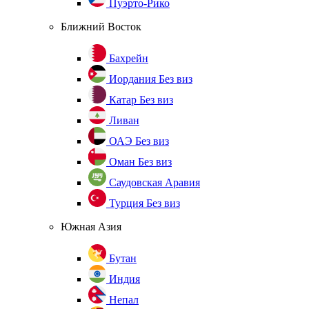
Пуэрто-Рико
Ближний Восток
Бахрейн
Иордания
Без виз
Катар
Без виз
Ливан
ОАЭ
Без виз
Оман
Без виз
Саудовская Аравия
Турция
Без виз
Южная Азия
Бутан
Индия
Непал