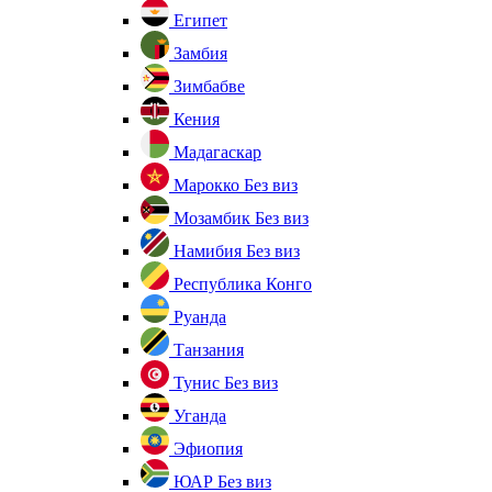
Египет
Замбия
Зимбабве
Кения
Мадагаскар
Марокко
Без виз
Мозамбик
Без виз
Намибия
Без виз
Республика Конго
Руанда
Танзания
Тунис
Без виз
Уганда
Эфиопия
ЮАР
Без виз