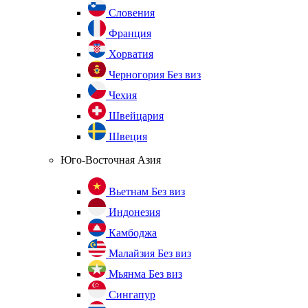
Словения
Франция
Хорватия
Черногория
Без виз
Чехия
Швейцария
Швеция
Юго-Восточная Азия
Вьетнам
Без виз
Индонезия
Камбоджа
Малайзия
Без виз
Мьянма
Без виз
Сингапур