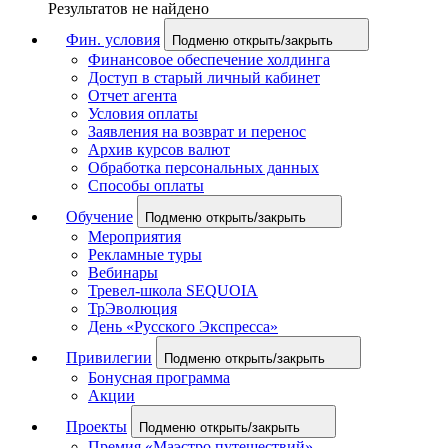
Результатов не найдено
Фин. условия
Подменю открыть/закрыть
Финансовое обеспечение холдинга
Доступ в старый личный кабинет
Отчет агента
Условия оплаты
Заявления на возврат и перенос
Архив курсов валют
Обработка персональных данных
Способы оплаты
Обучение
Подменю открыть/закрыть
Мероприятия
Рекламные туры
Вебинары
Тревел-школа SEQUOIA
ТрЭволюция
День «Русского Экспресса»
Привилегии
Подменю открыть/закрыть
Бонусная программа
Акции
Проекты
Подменю открыть/закрыть
Премия «Маэстро путешествий»