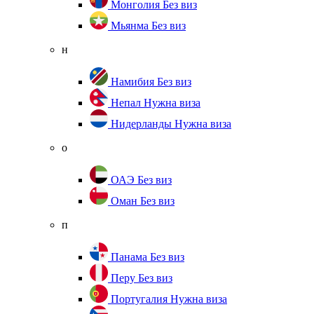
Монголия
Без виз
Мьянма
Без виз
н
Намибия
Без виз
Непал
Нужна виза
Нидерланды
Нужна виза
о
ОАЭ
Без виз
Оман
Без виз
п
Панама
Без виз
Перу
Без виз
Португалия
Нужна виза