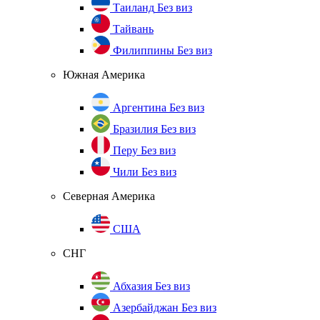
Таиланд
Без виз
Тайвань
Филиппины
Без виз
Южная Америка
Аргентина
Без виз
Бразилия
Без виз
Перу
Без виз
Чили
Без виз
Северная Америка
США
СНГ
Абхазия
Без виз
Азербайджан
Без виз