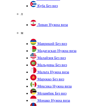
Куба
Без виз
л
Ливан
Нужна виза
м
Маврикий
Без виз
Мадагаскар
Нужна виза
Малайзия
Без виз
Мальдивы
Без виз
Мальта
Нужна виза
Марокко
Без виз
Мексика
Нужна виза
Мозамбик
Без виз
Монако
Нужна виза