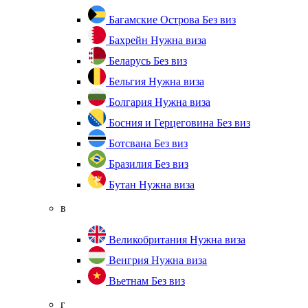
Багамские Острова
Без виз
Бахрейн
Нужна виза
Беларусь
Без виз
Бельгия
Нужна виза
Болгария
Нужна виза
Босния и Герцеговина
Без виз
Ботсвана
Без виз
Бразилия
Без виз
Бутан
Нужна виза
в
Великобритания
Нужна виза
Венгрия
Нужна виза
Вьетнам
Без виз
г