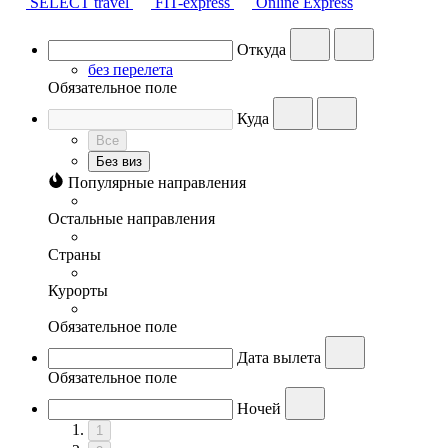
SELECT travel
FIT-express
Online Express
Откуда
без перелета
Обязательное поле
Куда
Все
Без виз
Популярные направления
Остальные направления
Страны
Курорты
Обязательное поле
Дата вылета
Обязательное поле
Ночей
1