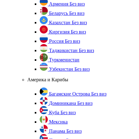
Армения
Без виз
Беларусь
Без виз
Казахстан
Без виз
Киргизия
Без виз
Россия
Без виз
Таджикистан
Без виз
Туркменистан
Узбекистан
Без виз
Америка и Карибы
Багамские Острова
Без виз
Доминикана
Без виз
Куба
Без виз
Мексика
Панама
Без виз