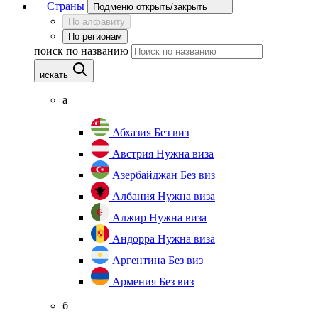
Страны
Подменю открыть/закрыть
По алфавиту
По регионам
поиск по названию
искать
а
Абхазия
Без виз
Австрия
Нужна виза
Азербайджан
Без виз
Албания
Нужна виза
Алжир
Нужна виза
Андорра
Нужна виза
Аргентина
Без виз
Армения
Без виз
б