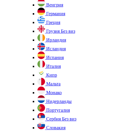
Венгрия
Германия
Греция
Грузия
Без виз
Ирландия
Исландия
Испания
Италия
Кипр
Мальта
Монако
Нидерланды
Португалия
Сербия
Без виз
Словакия