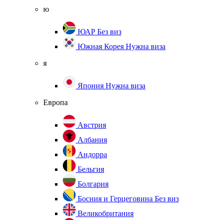
ю
ЮАР
Без виз
Южная Корея
Нужна виза
я
Япония
Нужна виза
Европа
Австрия
Албания
Андорра
Бельгия
Болгария
Босния и Герцеговина
Без виз
Великобритания