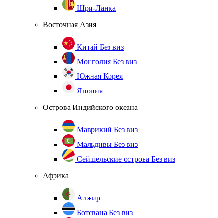
Шри-Ланка
Восточная Азия
Китай
Без виз
Монголия
Без виз
Южная Корея
Япония
Острова Индийского океана
Маврикий
Без виз
Мальдивы
Без виз
Сейшельские острова
Без виз
Африка
Алжир
Ботсвана
Без виз