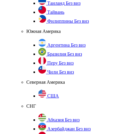
Таиланд
Без виз
Тайвань
Филиппины
Без виз
Южная Америка
Аргентина
Без виз
Бразилия
Без виз
Перу
Без виз
Чили
Без виз
Северная Америка
США
СНГ
Абхазия
Без виз
Азербайджан
Без виз