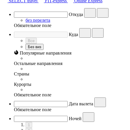
SELECT travel
FIT-express
Online Express
Откуда
без перелета
Обязательное поле
Куда
Все
Без виз
Популярные направления
Остальные направления
Страны
Курорты
Обязательное поле
Дата вылета
Обязательное поле
Ночей
1