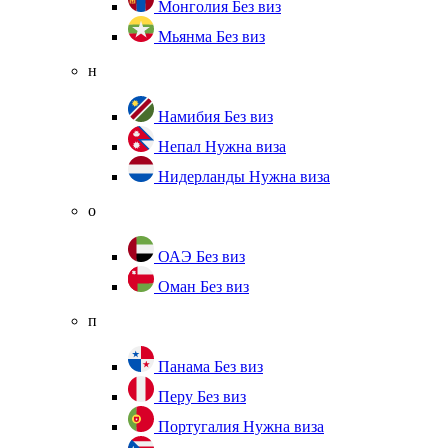
Монголия
Без виз
Мьянма
Без виз
н
Намибия
Без виз
Непал
Нужна виза
Нидерланды
Нужна виза
о
ОАЭ
Без виз
Оман
Без виз
п
Панама
Без виз
Перу
Без виз
Португалия
Нужна виза