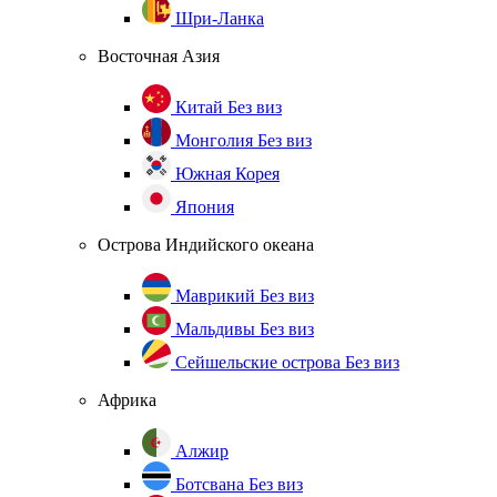
Шри-Ланка
Восточная Азия
Китай
Без виз
Монголия
Без виз
Южная Корея
Япония
Острова Индийского океана
Маврикий
Без виз
Мальдивы
Без виз
Сейшельские острова
Без виз
Африка
Алжир
Ботсвана
Без виз