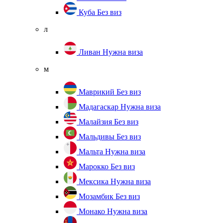
Куба
Без виз
л
Ливан
Нужна виза
м
Маврикий
Без виз
Мадагаскар
Нужна виза
Малайзия
Без виз
Мальдивы
Без виз
Мальта
Нужна виза
Марокко
Без виз
Мексика
Нужна виза
Мозамбик
Без виз
Монако
Нужна виза