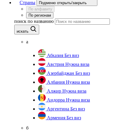
Страны
Подменю открыть/закрыть
По алфавиту
По регионам
поиск по названию
искать
а
Абхазия
Без виз
Австрия
Нужна виза
Азербайджан
Без виз
Албания
Нужна виза
Алжир
Нужна виза
Андорра
Нужна виза
Аргентина
Без виз
Армения
Без виз
б