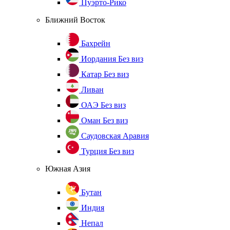
Пуэрто-Рико
Ближний Восток
Бахрейн
Иордания
Без виз
Катар
Без виз
Ливан
ОАЭ
Без виз
Оман
Без виз
Саудовская Аравия
Турция
Без виз
Южная Азия
Бутан
Индия
Непал