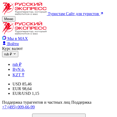
Туристам
Сайт для туристов
Меню
Мы в MAX
Войти
Курс валют
rub ₽
rub ₽
ByN р.
KZT ₸
USD
85,46
EUR
98,64
EUR/USD
1,15
Поддержка турагентов и частных лиц
Поддержка
+7 (495) 009-66-99