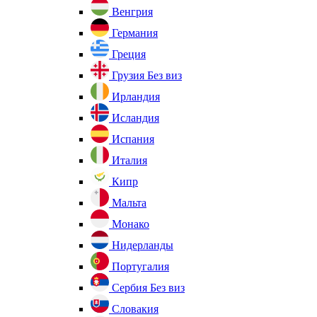
Венгрия
Германия
Греция
Грузия
Без виз
Ирландия
Исландия
Испания
Италия
Кипр
Мальта
Монако
Нидерланды
Португалия
Сербия
Без виз
Словакия