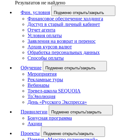
Результатов не найдено
Фин. условия
Подменю открыть/закрыть
Финансовое обеспечение холдинга
Доступ в старый личный кабинет
Отчет агента
Условия оплаты
Заявления на возврат и перенос
Архив курсов валют
Обработка персональных данных
Способы оплаты
Обучение
Подменю открыть/закрыть
Мероприятия
Рекламные туры
Вебинары
Тревел-школа SEQUOIA
ТрЭволюция
День «Русского Экспресса»
Привилегии
Подменю открыть/закрыть
Бонусная программа
Акции
Проекты
Подменю открыть/закрыть
Премия «Маэстро путешествий»