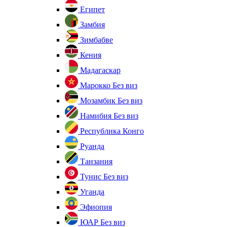
Египет
Замбия
Зимбабве
Кения
Мадагаскар
Марокко
Без виз
Мозамбик
Без виз
Намибия
Без виз
Республика Конго
Руанда
Танзания
Тунис
Без виз
Уганда
Эфиопия
ЮАР
Без виз