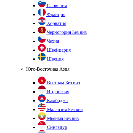
Словения
Франция
Хорватия
Черногория
Без виз
Чехия
Швейцария
Швеция
Юго-Восточная Азия
Вьетнам
Без виз
Индонезия
Камбоджа
Малайзия
Без виз
Мьянма
Без виз
Сингапур