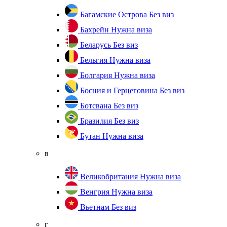
Багамские Острова
Без виз
Бахрейн
Нужна виза
Беларусь
Без виз
Бельгия
Нужна виза
Болгария
Нужна виза
Босния и Герцеговина
Без виз
Ботсвана
Без виз
Бразилия
Без виз
Бутан
Нужна виза
в
Великобритания
Нужна виза
Венгрия
Нужна виза
Вьетнам
Без виз
г