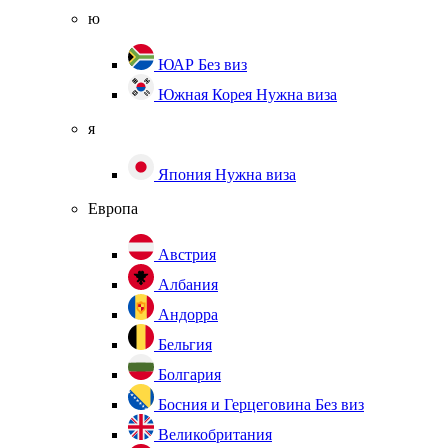
ю
ЮАР
Без виз
Южная Корея
Нужна виза
я
Япония
Нужна виза
Европа
Австрия
Албания
Андорра
Бельгия
Болгария
Босния и Герцеговина
Без виз
Великобритания