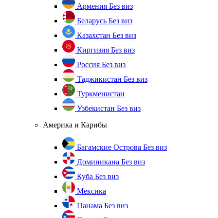
Армения
Без виз
Беларусь
Без виз
Казахстан
Без виз
Киргизия
Без виз
Россия
Без виз
Таджикистан
Без виз
Туркменистан
Узбекистан
Без виз
Америка и Карибы
Багамские Острова
Без виз
Доминикана
Без виз
Куба
Без виз
Мексика
Панама
Без виз