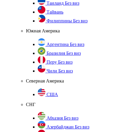
Таиланд
Без виз
Тайвань
Филиппины
Без виз
Южная Америка
Аргентина
Без виз
Бразилия
Без виз
Перу
Без виз
Чили
Без виз
Северная Америка
США
СНГ
Абхазия
Без виз
Азербайджан
Без виз