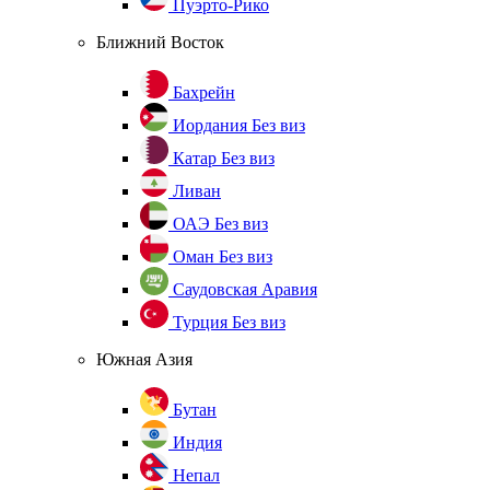
Пуэрто-Рико
Ближний Восток
Бахрейн
Иордания
Без виз
Катар
Без виз
Ливан
ОАЭ
Без виз
Оман
Без виз
Саудовская Аравия
Турция
Без виз
Южная Азия
Бутан
Индия
Непал