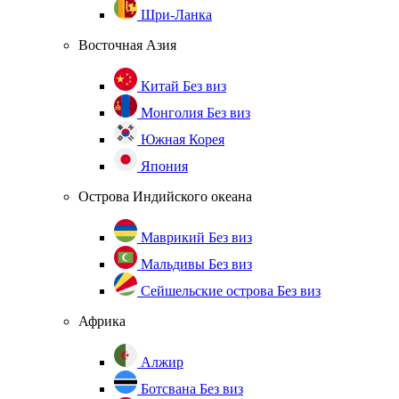
Шри-Ланка
Восточная Азия
Китай
Без виз
Монголия
Без виз
Южная Корея
Япония
Острова Индийского океана
Маврикий
Без виз
Мальдивы
Без виз
Сейшельские острова
Без виз
Африка
Алжир
Ботсвана
Без виз