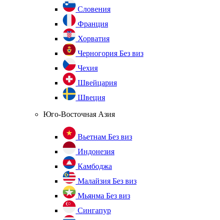
Словения
Франция
Хорватия
Черногория
Без виз
Чехия
Швейцария
Швеция
Юго-Восточная Азия
Вьетнам
Без виз
Индонезия
Камбоджа
Малайзия
Без виз
Мьянма
Без виз
Сингапур