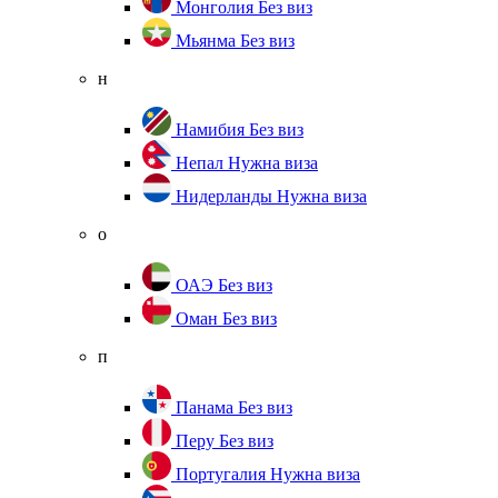
Монголия
Без виз
Мьянма
Без виз
н
Намибия
Без виз
Непал
Нужна виза
Нидерланды
Нужна виза
о
ОАЭ
Без виз
Оман
Без виз
п
Панама
Без виз
Перу
Без виз
Португалия
Нужна виза