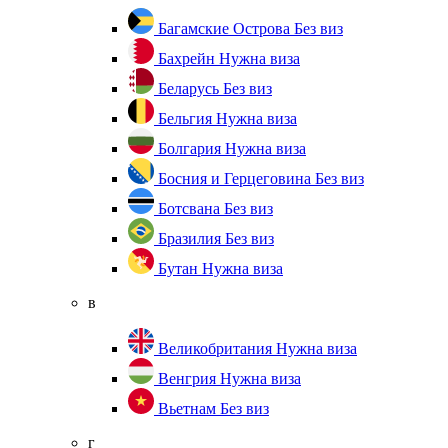
Багамские Острова
Без виз
Бахрейн
Нужна виза
Беларусь
Без виз
Бельгия
Нужна виза
Болгария
Нужна виза
Босния и Герцеговина
Без виз
Ботсвана
Без виз
Бразилия
Без виз
Бутан
Нужна виза
в
Великобритания
Нужна виза
Венгрия
Нужна виза
Вьетнам
Без виз
г