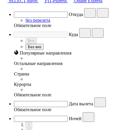
SELECT travel
FIT-express
Online Express
Откуда
без перелета
Обязательное поле
Куда
Все
Без виз
Популярные направления
Остальные направления
Страны
Курорты
Обязательное поле
Дата вылета
Обязательное поле
Ночей
1