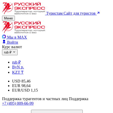
Туристам
Сайт для туристов
Меню
Мы в MAX
Войти
Курс валют
rub ₽
rub ₽
ByN р.
KZT ₸
USD
85,46
EUR
98,64
EUR/USD
1,15
Поддержка турагентов и частных лиц
Поддержка
+7 (495) 009-66-99