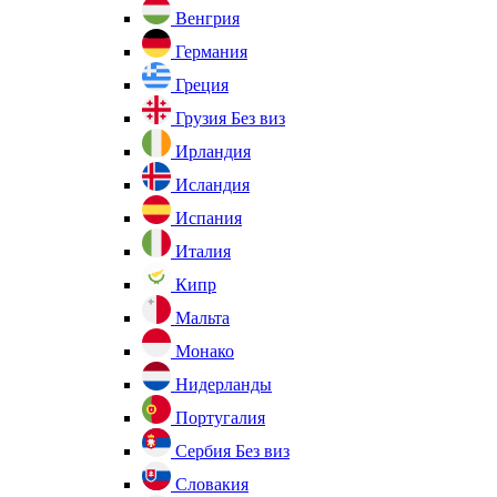
Венгрия
Германия
Греция
Грузия
Без виз
Ирландия
Исландия
Испания
Италия
Кипр
Мальта
Монако
Нидерланды
Португалия
Сербия
Без виз
Словакия