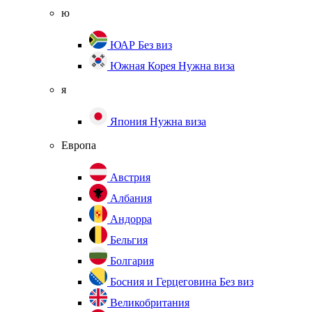
ю
ЮАР
Без виз
Южная Корея
Нужна виза
я
Япония
Нужна виза
Европа
Австрия
Албания
Андорра
Бельгия
Болгария
Босния и Герцеговина
Без виз
Великобритания