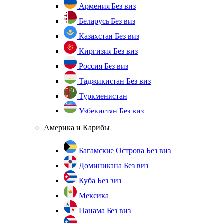
Армения
Без виз
Беларусь
Без виз
Казахстан
Без виз
Киргизия
Без виз
Россия
Без виз
Таджикистан
Без виз
Туркменистан
Узбекистан
Без виз
Америка и Карибы
Багамские Острова
Без виз
Доминикана
Без виз
Куба
Без виз
Мексика
Панама
Без виз