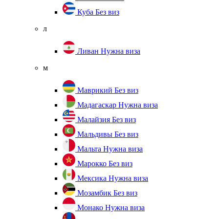
Куба
Без виз
л
Ливан
Нужна виза
м
Маврикий
Без виз
Мадагаскар
Нужна виза
Малайзия
Без виз
Мальдивы
Без виз
Мальта
Нужна виза
Марокко
Без виз
Мексика
Нужна виза
Мозамбик
Без виз
Монако
Нужна виза