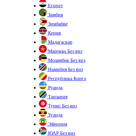
Египет
Замбия
Зимбабве
Кения
Мадагаскар
Марокко
Без виз
Мозамбик
Без виз
Намибия
Без виз
Республика Конго
Руанда
Танзания
Тунис
Без виз
Уганда
Эфиопия
ЮАР
Без виз