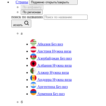
Страны
Подменю открыть/закрыть
По алфавиту
По регионам
поиск по названию
искать
а
Абхазия
Без виз
Австрия
Нужна виза
Азербайджан
Без виз
Албания
Нужна виза
Алжир
Нужна виза
Андорра
Нужна виза
Аргентина
Без виз
Армения
Без виз
б