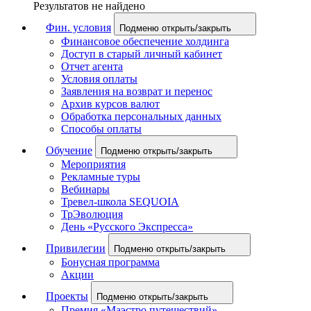
Результатов не найдено
Фин. условия
Подменю открыть/закрыть
Финансовое обеспечение холдинга
Доступ в старый личный кабинет
Отчет агента
Условия оплаты
Заявления на возврат и перенос
Архив курсов валют
Обработка персональных данных
Способы оплаты
Обучение
Подменю открыть/закрыть
Мероприятия
Рекламные туры
Вебинары
Тревел-школа SEQUOIA
ТрЭволюция
День «Русского Экспресса»
Привилегии
Подменю открыть/закрыть
Бонусная программа
Акции
Проекты
Подменю открыть/закрыть
Премия «Маэстро путешествий»