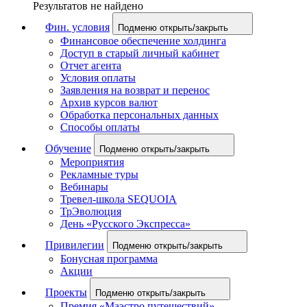
Результатов не найдено
Фин. условия
Подменю открыть/закрыть
Финансовое обеспечение холдинга
Доступ в старый личный кабинет
Отчет агента
Условия оплаты
Заявления на возврат и перенос
Архив курсов валют
Обработка персональных данных
Способы оплаты
Обучение
Подменю открыть/закрыть
Мероприятия
Рекламные туры
Вебинары
Тревел-школа SEQUOIA
ТрЭволюция
День «Русского Экспресса»
Привилегии
Подменю открыть/закрыть
Бонусная программа
Акции
Проекты
Подменю открыть/закрыть
Премия «Маэстро путешествий»