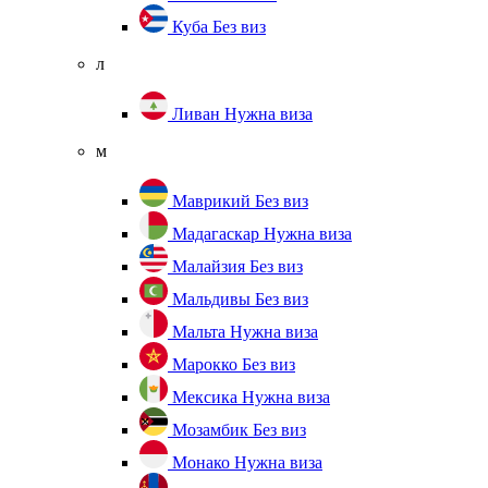
Куба
Без виз
л
Ливан
Нужна виза
м
Маврикий
Без виз
Мадагаскар
Нужна виза
Малайзия
Без виз
Мальдивы
Без виз
Мальта
Нужна виза
Марокко
Без виз
Мексика
Нужна виза
Мозамбик
Без виз
Монако
Нужна виза