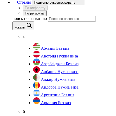
Страны
Подменю открыть/закрыть
По алфавиту
По регионам
поиск по названию
искать
а
Абхазия
Без виз
Австрия
Нужна виза
Азербайджан
Без виз
Албания
Нужна виза
Алжир
Нужна виза
Андорра
Нужна виза
Аргентина
Без виз
Армения
Без виз
б