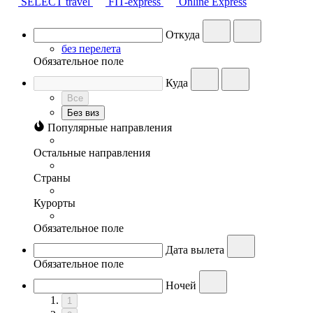
SELECT travel
FIT-express
Online Express
Откуда
без перелета
Обязательное поле
Куда
Все
Без виз
Популярные направления
Остальные направления
Страны
Курорты
Обязательное поле
Дата вылета
Обязательное поле
Ночей
1