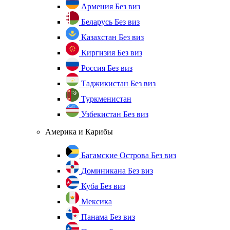
Армения
Без виз
Беларусь
Без виз
Казахстан
Без виз
Киргизия
Без виз
Россия
Без виз
Таджикистан
Без виз
Туркменистан
Узбекистан
Без виз
Америка и Карибы
Багамские Острова
Без виз
Доминикана
Без виз
Куба
Без виз
Мексика
Панама
Без виз