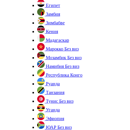
Египет
Замбия
Зимбабве
Кения
Мадагаскар
Марокко
Без виз
Мозамбик
Без виз
Намибия
Без виз
Республика Конго
Руанда
Танзания
Тунис
Без виз
Уганда
Эфиопия
ЮАР
Без виз