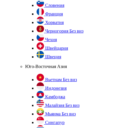
Словения
Франция
Хорватия
Черногория
Без виз
Чехия
Швейцария
Швеция
Юго-Восточная Азия
Вьетнам
Без виз
Индонезия
Камбоджа
Малайзия
Без виз
Мьянма
Без виз
Сингапур