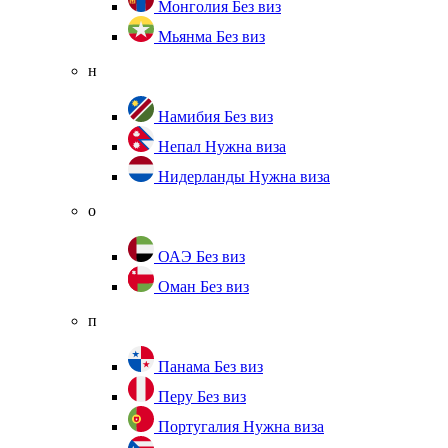
Монголия
Без виз
Мьянма
Без виз
н
Намибия
Без виз
Непал
Нужна виза
Нидерланды
Нужна виза
о
ОАЭ
Без виз
Оман
Без виз
п
Панама
Без виз
Перу
Без виз
Португалия
Нужна виза