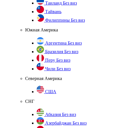
Таиланд
Без виз
Тайвань
Филиппины
Без виз
Южная Америка
Аргентина
Без виз
Бразилия
Без виз
Перу
Без виз
Чили
Без виз
Северная Америка
США
СНГ
Абхазия
Без виз
Азербайджан
Без виз