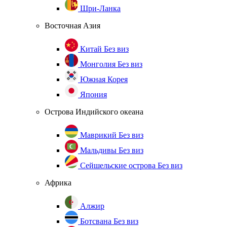
Шри-Ланка
Восточная Азия
Китай
Без виз
Монголия
Без виз
Южная Корея
Япония
Острова Индийского океана
Маврикий
Без виз
Мальдивы
Без виз
Сейшельские острова
Без виз
Африка
Алжир
Ботсвана
Без виз