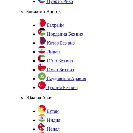
Пуэрто-Рико
Ближний Восток
Бахрейн
Иордания
Без виз
Катар
Без виз
Ливан
ОАЭ
Без виз
Оман
Без виз
Саудовская Аравия
Турция
Без виз
Южная Азия
Бутан
Индия
Непал