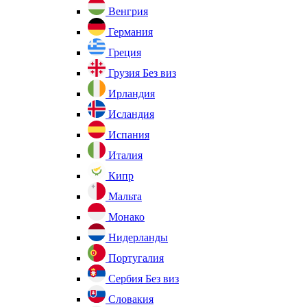
Венгрия
Германия
Греция
Грузия
Без виз
Ирландия
Исландия
Испания
Италия
Кипр
Мальта
Монако
Нидерланды
Португалия
Сербия
Без виз
Словакия