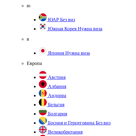
ю
ЮАР
Без виз
Южная Корея
Нужна виза
я
Япония
Нужна виза
Европа
Австрия
Албания
Андорра
Бельгия
Болгария
Босния и Герцеговина
Без виз
Великобритания