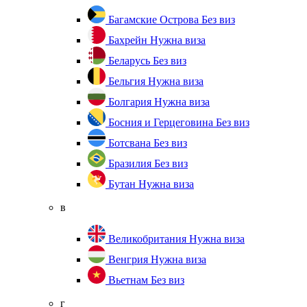
Багамские Острова
Без виз
Бахрейн
Нужна виза
Беларусь
Без виз
Бельгия
Нужна виза
Болгария
Нужна виза
Босния и Герцеговина
Без виз
Ботсвана
Без виз
Бразилия
Без виз
Бутан
Нужна виза
в
Великобритания
Нужна виза
Венгрия
Нужна виза
Вьетнам
Без виз
г