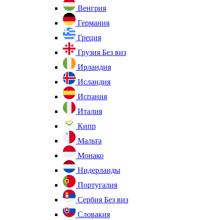
Венгрия
Германия
Греция
Грузия
Без виз
Ирландия
Исландия
Испания
Италия
Кипр
Мальта
Монако
Нидерланды
Португалия
Сербия
Без виз
Словакия