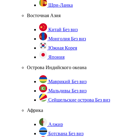
Шри-Ланка
Восточная Азия
Китай
Без виз
Монголия
Без виз
Южная Корея
Япония
Острова Индийского океана
Маврикий
Без виз
Мальдивы
Без виз
Сейшельские острова
Без виз
Африка
Алжир
Ботсвана
Без виз