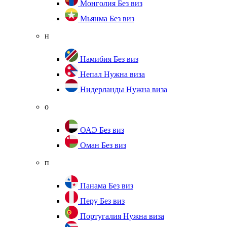
Монголия
Без виз
Мьянма
Без виз
н
Намибия
Без виз
Непал
Нужна виза
Нидерланды
Нужна виза
о
ОАЭ
Без виз
Оман
Без виз
п
Панама
Без виз
Перу
Без виз
Португалия
Нужна виза