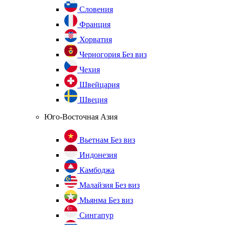
Словения
Франция
Хорватия
Черногория
Без виз
Чехия
Швейцария
Швеция
Юго-Восточная Азия
Вьетнам
Без виз
Индонезия
Камбоджа
Малайзия
Без виз
Мьянма
Без виз
Сингапур