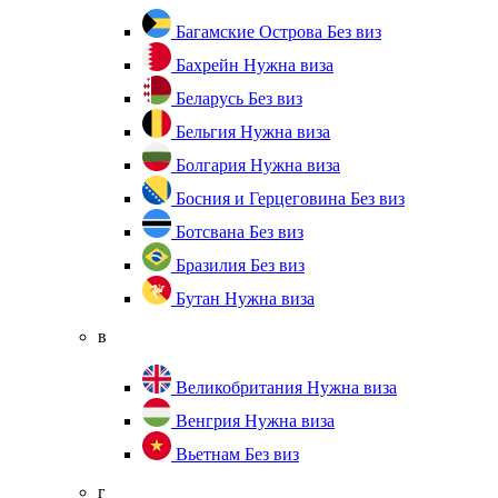
Багамские Острова
Без виз
Бахрейн
Нужна виза
Беларусь
Без виз
Бельгия
Нужна виза
Болгария
Нужна виза
Босния и Герцеговина
Без виз
Ботсвана
Без виз
Бразилия
Без виз
Бутан
Нужна виза
в
Великобритания
Нужна виза
Венгрия
Нужна виза
Вьетнам
Без виз
г