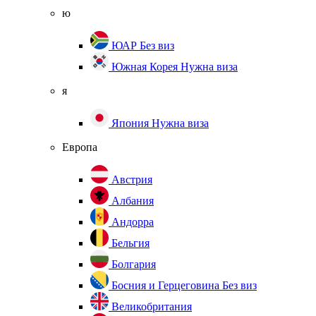
ю
ЮАР
Без виз
Южная Корея
Нужна виза
я
Япония
Нужна виза
Европа
Австрия
Албания
Андорра
Бельгия
Болгария
Босния и Герцеговина
Без виз
Великобритания