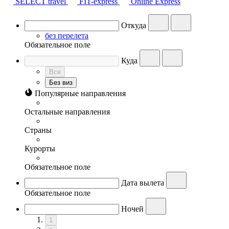
SELECT travel
FIT-express
Online Express
Откуда
без перелета
Обязательное поле
Куда
Все
Без виз
Популярные направления
Остальные направления
Страны
Курорты
Обязательное поле
Дата вылета
Обязательное поле
Ночей
1