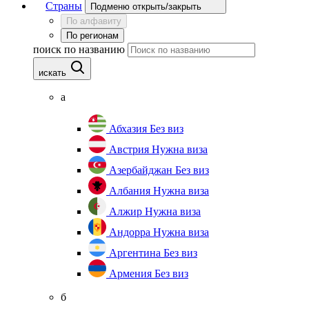
Страны
Подменю открыть/закрыть
По алфавиту
По регионам
поиск по названию
искать
а
Абхазия
Без виз
Австрия
Нужна виза
Азербайджан
Без виз
Албания
Нужна виза
Алжир
Нужна виза
Андорра
Нужна виза
Аргентина
Без виз
Армения
Без виз
б