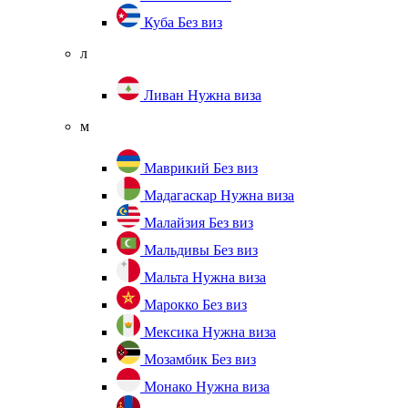
Куба
Без виз
л
Ливан
Нужна виза
м
Маврикий
Без виз
Мадагаскар
Нужна виза
Малайзия
Без виз
Мальдивы
Без виз
Мальта
Нужна виза
Марокко
Без виз
Мексика
Нужна виза
Мозамбик
Без виз
Монако
Нужна виза