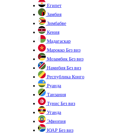
Египет
Замбия
Зимбабве
Кения
Мадагаскар
Марокко
Без виз
Мозамбик
Без виз
Намибия
Без виз
Республика Конго
Руанда
Танзания
Тунис
Без виз
Уганда
Эфиопия
ЮАР
Без виз