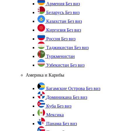
Армения
Без виз
Беларусь
Без виз
Казахстан
Без виз
Киргизия
Без виз
Россия
Без виз
Таджикистан
Без виз
Туркменистан
Узбекистан
Без виз
Америка и Карибы
Багамские Острова
Без виз
Доминикана
Без виз
Куба
Без виз
Мексика
Панама
Без виз