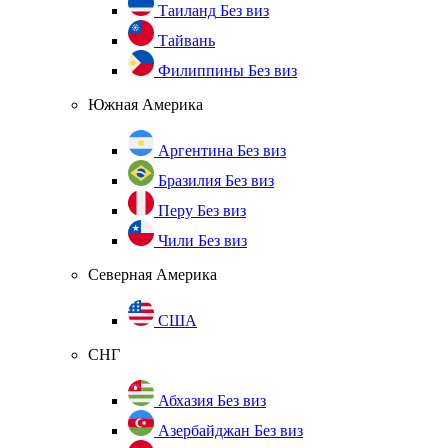
Таиланд
Без виз
Тайвань
Филиппины
Без виз
Южная Америка
Аргентина
Без виз
Бразилия
Без виз
Перу
Без виз
Чили
Без виз
Северная Америка
США
СНГ
Абхазия
Без виз
Азербайджан
Без виз