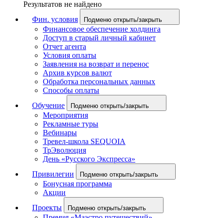
Результатов не найдено
Фин. условия
Подменю открыть/закрыть
Финансовое обеспечение холдинга
Доступ в старый личный кабинет
Отчет агента
Условия оплаты
Заявления на возврат и перенос
Архив курсов валют
Обработка персональных данных
Способы оплаты
Обучение
Подменю открыть/закрыть
Мероприятия
Рекламные туры
Вебинары
Тревел-школа SEQUOIA
ТрЭволюция
День «Русского Экспресса»
Привилегии
Подменю открыть/закрыть
Бонусная программа
Акции
Проекты
Подменю открыть/закрыть
Премия «Маэстро путешествий»