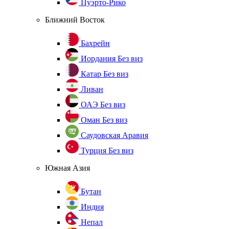
Пуэрто-Рико
Ближний Восток
Бахрейн
Иордания
Без виз
Катар
Без виз
Ливан
ОАЭ
Без виз
Оман
Без виз
Саудовская Аравия
Турция
Без виз
Южная Азия
Бутан
Индия
Непал