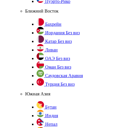
Пуэрто-Рико
Ближний Восток
Бахрейн
Иордания
Без виз
Катар
Без виз
Ливан
ОАЭ
Без виз
Оман
Без виз
Саудовская Аравия
Турция
Без виз
Южная Азия
Бутан
Индия
Непал