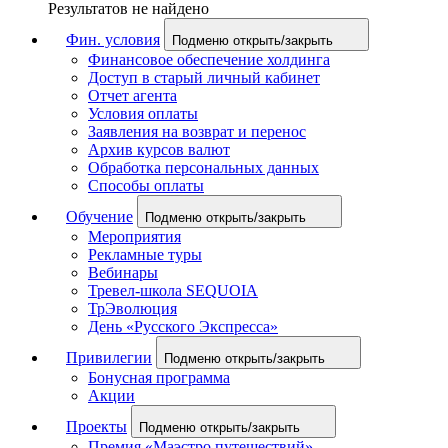
Результатов не найдено
Фин. условия
Подменю открыть/закрыть
Финансовое обеспечение холдинга
Доступ в старый личный кабинет
Отчет агента
Условия оплаты
Заявления на возврат и перенос
Архив курсов валют
Обработка персональных данных
Способы оплаты
Обучение
Подменю открыть/закрыть
Мероприятия
Рекламные туры
Вебинары
Тревел-школа SEQUOIA
ТрЭволюция
День «Русского Экспресса»
Привилегии
Подменю открыть/закрыть
Бонусная программа
Акции
Проекты
Подменю открыть/закрыть
Премия «Маэстро путешествий»