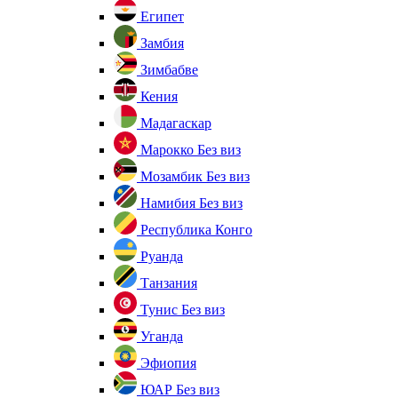
Египет
Замбия
Зимбабве
Кения
Мадагаскар
Марокко
Без виз
Мозамбик
Без виз
Намибия
Без виз
Республика Конго
Руанда
Танзания
Тунис
Без виз
Уганда
Эфиопия
ЮАР
Без виз