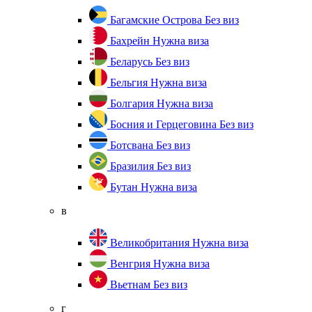
Багамские Острова
Без виз
Бахрейн
Нужна виза
Беларусь
Без виз
Бельгия
Нужна виза
Болгария
Нужна виза
Босния и Герцеговина
Без виз
Ботсвана
Без виз
Бразилия
Без виз
Бутан
Нужна виза
в
Великобритания
Нужна виза
Венгрия
Нужна виза
Вьетнам
Без виз
г