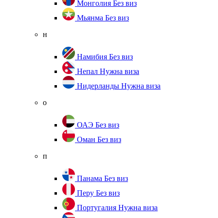
Монголия
Без виз
Мьянма
Без виз
н
Намибия
Без виз
Непал
Нужна виза
Нидерланды
Нужна виза
о
ОАЭ
Без виз
Оман
Без виз
п
Панама
Без виз
Перу
Без виз
Португалия
Нужна виза