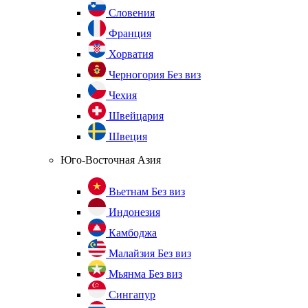
Словения
Франция
Хорватия
Черногория
Без виз
Чехия
Швейцария
Швеция
Юго-Восточная Азия
Вьетнам
Без виз
Индонезия
Камбоджа
Малайзия
Без виз
Мьянма
Без виз
Сингапур