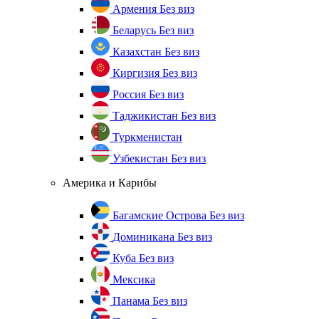
Армения
Без виз
Беларусь
Без виз
Казахстан
Без виз
Киргизия
Без виз
Россия
Без виз
Таджикистан
Без виз
Туркменистан
Узбекистан
Без виз
Америка и Карибы
Багамские Острова
Без виз
Доминикана
Без виз
Куба
Без виз
Мексика
Панама
Без виз