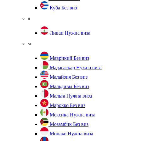
Куба
Без виз
л
Ливан
Нужна виза
м
Маврикий
Без виз
Мадагаскар
Нужна виза
Малайзия
Без виз
Мальдивы
Без виз
Мальта
Нужна виза
Марокко
Без виз
Мексика
Нужна виза
Мозамбик
Без виз
Монако
Нужна виза