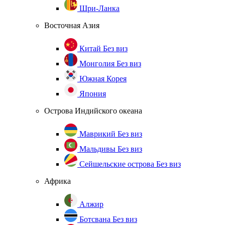
Шри-Ланка
Восточная Азия
Китай
Без виз
Монголия
Без виз
Южная Корея
Япония
Острова Индийского океана
Маврикий
Без виз
Мальдивы
Без виз
Сейшельские острова
Без виз
Африка
Алжир
Ботсвана
Без виз