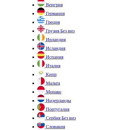
Венгрия
Германия
Греция
Грузия
Без виз
Ирландия
Исландия
Испания
Италия
Кипр
Мальта
Монако
Нидерланды
Португалия
Сербия
Без виз
Словакия