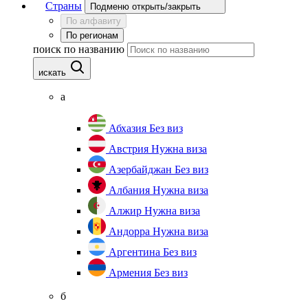
Страны
Подменю открыть/закрыть
По алфавиту
По регионам
поиск по названию
искать
а
Абхазия
Без виз
Австрия
Нужна виза
Азербайджан
Без виз
Албания
Нужна виза
Алжир
Нужна виза
Андорра
Нужна виза
Аргентина
Без виз
Армения
Без виз
б