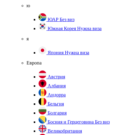
ю
ЮАР
Без виз
Южная Корея
Нужна виза
я
Япония
Нужна виза
Европа
Австрия
Албания
Андорра
Бельгия
Болгария
Босния и Герцеговина
Без виз
Великобритания