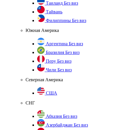
Таиланд
Без виз
Тайвань
Филиппины
Без виз
Южная Америка
Аргентина
Без виз
Бразилия
Без виз
Перу
Без виз
Чили
Без виз
Северная Америка
США
СНГ
Абхазия
Без виз
Азербайджан
Без виз