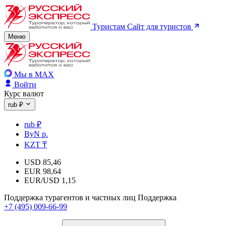
Туристам
Сайт для туристов
Меню
Мы в MAX
Войти
Курс валют
rub ₽
rub ₽
ByN р.
KZT ₸
USD
85,46
EUR
98,64
EUR/USD
1,15
Поддержка турагентов и частных лиц
Поддержка
+7 (495) 009-66-99