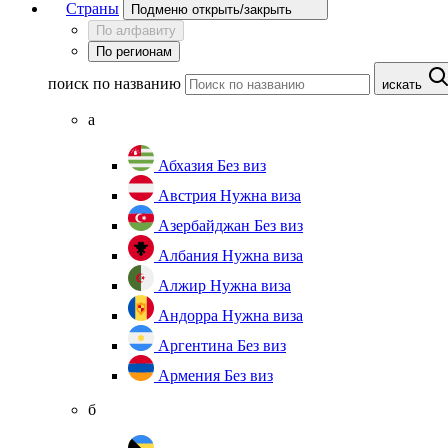
Страны
Подменю открыть/закрыть
По алфавиту
По регионам
поиск по названию
искать
а
Абхазия
Без виз
Австрия
Нужна виза
Азербайджан
Без виз
Албания
Нужна виза
Алжир
Нужна виза
Андорра
Нужна виза
Аргентина
Без виз
Армения
Без виз
б