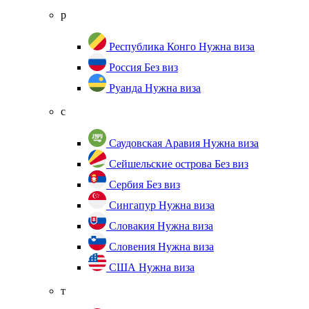
р
Республика Конго
Нужна виза
Россия
Без виз
Руанда
Нужна виза
с
Саудовская Аравия
Нужна виза
Сейшельские острова
Без виз
Сербия
Без виз
Сингапур
Нужна виза
Словакия
Нужна виза
Словения
Нужна виза
США
Нужна виза
т