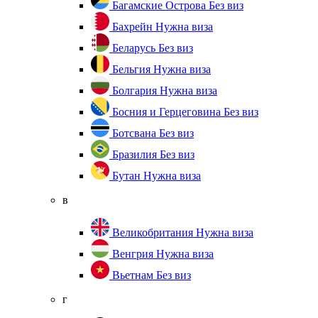
Багамские Острова
Без виз
Бахрейн
Нужна виза
Беларусь
Без виз
Бельгия
Нужна виза
Болгария
Нужна виза
Босния и Герцеговина
Без виз
Ботсвана
Без виз
Бразилия
Без виз
Бутан
Нужна виза
в
Великобритания
Нужна виза
Венгрия
Нужна виза
Вьетнам
Без виз
г