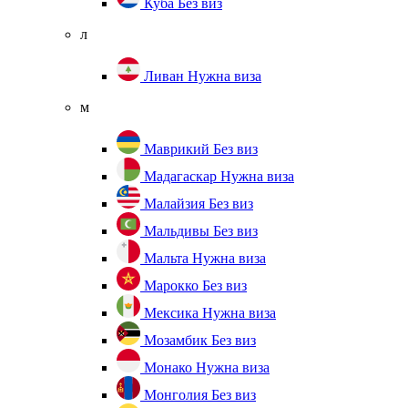
Куба
Без виз
л
Ливан
Нужна виза
м
Маврикий
Без виз
Мадагаскар
Нужна виза
Малайзия
Без виз
Мальдивы
Без виз
Мальта
Нужна виза
Марокко
Без виз
Мексика
Нужна виза
Мозамбик
Без виз
Монако
Нужна виза
Монголия
Без виз