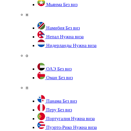
Мьянма
Без виз
н
Намибия
Без виз
Непал
Нужна виза
Нидерланды
Нужна виза
о
ОАЭ
Без виз
Оман
Без виз
п
Панама
Без виз
Перу
Без виз
Португалия
Нужна виза
Пуэрто-Рико
Нужна виза