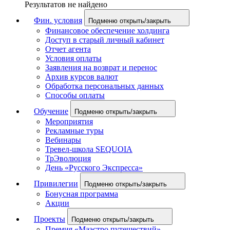
Результатов не найдено
Фин. условия
Подменю открыть/закрыть
Финансовое обеспечение холдинга
Доступ в старый личный кабинет
Отчет агента
Условия оплаты
Заявления на возврат и перенос
Архив курсов валют
Обработка персональных данных
Способы оплаты
Обучение
Подменю открыть/закрыть
Мероприятия
Рекламные туры
Вебинары
Тревел-школа SEQUOIA
ТрЭволюция
День «Русского Экспресса»
Привилегии
Подменю открыть/закрыть
Бонусная программа
Акции
Проекты
Подменю открыть/закрыть
Премия «Маэстро путешествий»