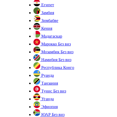
Египет
Замбия
Зимбабве
Кения
Мадагаскар
Марокко
Без виз
Мозамбик
Без виз
Намибия
Без виз
Республика Конго
Руанда
Танзания
Тунис
Без виз
Уганда
Эфиопия
ЮАР
Без виз