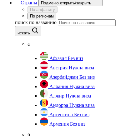
Страны
Подменю открыть/закрыть
По алфавиту
По регионам
поиск по названию
искать
а
Абхазия
Без виз
Австрия
Нужна виза
Азербайджан
Без виз
Албания
Нужна виза
Алжир
Нужна виза
Андорра
Нужна виза
Аргентина
Без виз
Армения
Без виз
б