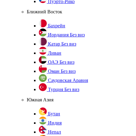
Пуэрто-Рико
Ближний Восток
Бахрейн
Иордания
Без виз
Катар
Без виз
Ливан
ОАЭ
Без виз
Оман
Без виз
Саудовская Аравия
Турция
Без виз
Южная Азия
Бутан
Индия
Непал