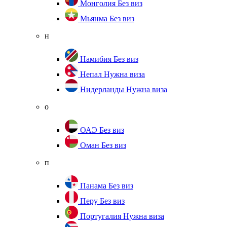
Монголия
Без виз
Мьянма
Без виз
н
Намибия
Без виз
Непал
Нужна виза
Нидерланды
Нужна виза
о
ОАЭ
Без виз
Оман
Без виз
п
Панама
Без виз
Перу
Без виз
Португалия
Нужна виза