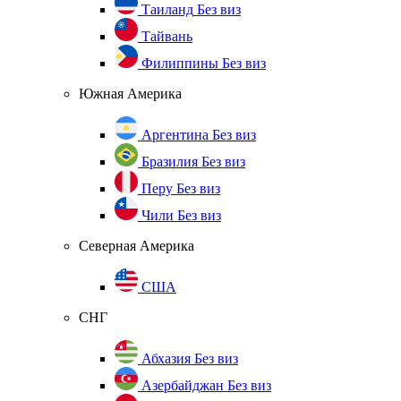
Таиланд
Без виз
Тайвань
Филиппины
Без виз
Южная Америка
Аргентина
Без виз
Бразилия
Без виз
Перу
Без виз
Чили
Без виз
Северная Америка
США
СНГ
Абхазия
Без виз
Азербайджан
Без виз