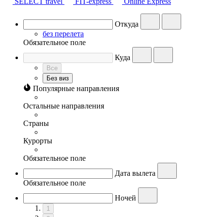
SELECT travel
FIT-express
Online Express
Откуда
без перелета
Обязательное поле
Куда
Все
Без виз
Популярные направления
Остальные направления
Страны
Курорты
Обязательное поле
Дата вылета
Обязательное поле
Ночей
1