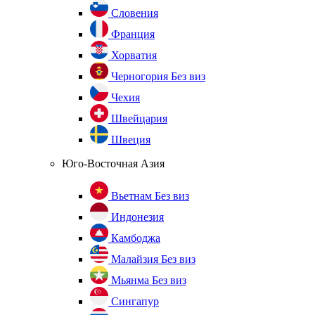
Словения
Франция
Хорватия
Черногория
Без виз
Чехия
Швейцария
Швеция
Юго-Восточная Азия
Вьетнам
Без виз
Индонезия
Камбоджа
Малайзия
Без виз
Мьянма
Без виз
Сингапур