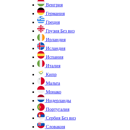
Венгрия
Германия
Греция
Грузия
Без виз
Ирландия
Исландия
Испания
Италия
Кипр
Мальта
Монако
Нидерланды
Португалия
Сербия
Без виз
Словакия