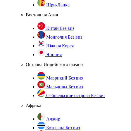
Шри-Ланка
Восточная Азия
Китай
Без виз
Монголия
Без виз
Южная Корея
Япония
Острова Индийского океана
Маврикий
Без виз
Мальдивы
Без виз
Сейшельские острова
Без виз
Африка
Алжир
Ботсвана
Без виз