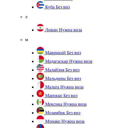
Куба
Без виз
л
Ливан
Нужна виза
м
Маврикий
Без виз
Мадагаскар
Нужна виза
Малайзия
Без виз
Мальдивы
Без виз
Мальта
Нужна виза
Марокко
Без виз
Мексика
Нужна виза
Мозамбик
Без виз
Монако
Нужна виза