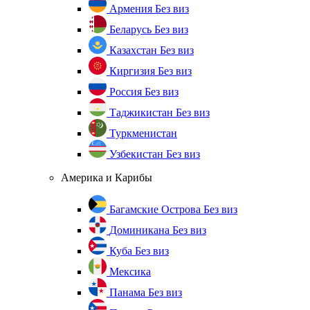
Армения
Без виз
Беларусь
Без виз
Казахстан
Без виз
Киргизия
Без виз
Россия
Без виз
Таджикистан
Без виз
Туркменистан
Узбекистан
Без виз
Америка и Карибы
Багамские Острова
Без виз
Доминикана
Без виз
Куба
Без виз
Мексика
Панама
Без виз