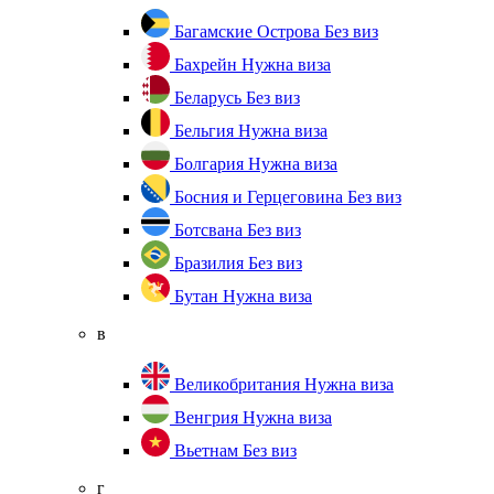
Багамские Острова
Без виз
Бахрейн
Нужна виза
Беларусь
Без виз
Бельгия
Нужна виза
Болгария
Нужна виза
Босния и Герцеговина
Без виз
Ботсвана
Без виз
Бразилия
Без виз
Бутан
Нужна виза
в
Великобритания
Нужна виза
Венгрия
Нужна виза
Вьетнам
Без виз
г