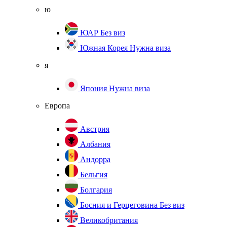
ю
ЮАР
Без виз
Южная Корея
Нужна виза
я
Япония
Нужна виза
Европа
Австрия
Албания
Андорра
Бельгия
Болгария
Босния и Герцеговина
Без виз
Великобритания