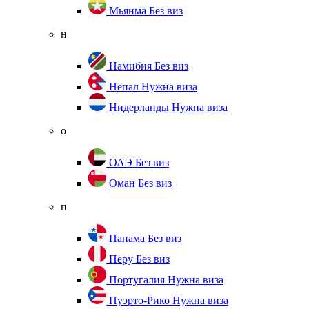
Мьянма
Без виз
н
Намибия
Без виз
Непал
Нужна виза
Нидерланды
Нужна виза
о
ОАЭ
Без виз
Оман
Без виз
п
Панама
Без виз
Перу
Без виз
Португалия
Нужна виза
Пуэрто-Рико
Нужна виза