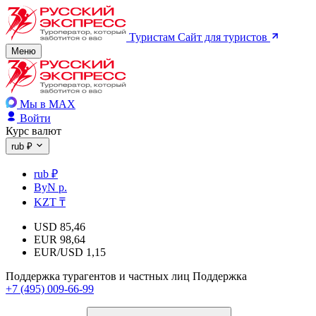
Туристам
Сайт для туристов
Меню
Мы в MAX
Войти
Курс валют
rub ₽
rub ₽
ByN р.
KZT ₸
USD
85,46
EUR
98,64
EUR/USD
1,15
Поддержка турагентов и частных лиц
Поддержка
+7 (495) 009-66-99