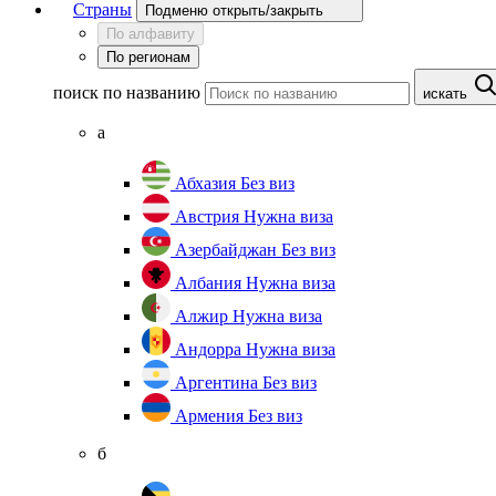
Страны
Подменю открыть/закрыть
По алфавиту
По регионам
поиск по названию
искать
а
Абхазия
Без виз
Австрия
Нужна виза
Азербайджан
Без виз
Албания
Нужна виза
Алжир
Нужна виза
Андорра
Нужна виза
Аргентина
Без виз
Армения
Без виз
б