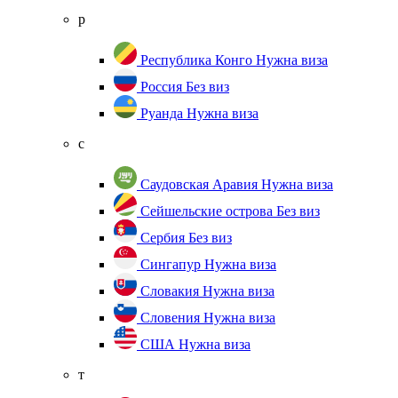
р
Республика Конго
Нужна виза
Россия
Без виз
Руанда
Нужна виза
с
Саудовская Аравия
Нужна виза
Сейшельские острова
Без виз
Сербия
Без виз
Сингапур
Нужна виза
Словакия
Нужна виза
Словения
Нужна виза
США
Нужна виза
т