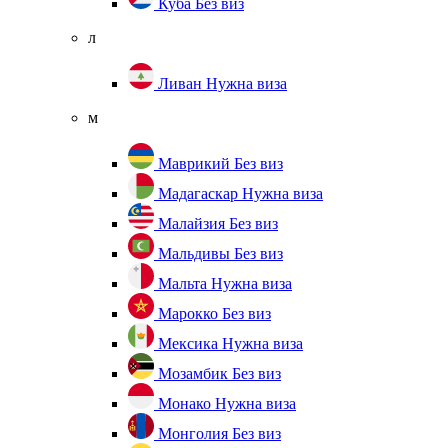
Куба
Без виз
л
Ливан
Нужна виза
м
Маврикий
Без виз
Мадагаскар
Нужна виза
Малайзия
Без виз
Мальдивы
Без виз
Мальта
Нужна виза
Марокко
Без виз
Мексика
Нужна виза
Мозамбик
Без виз
Монако
Нужна виза
Монголия
Без виз