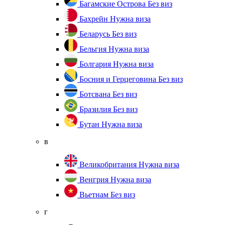
Багамские Острова
Без виз
Бахрейн
Нужна виза
Беларусь
Без виз
Бельгия
Нужна виза
Болгария
Нужна виза
Босния и Герцеговина
Без виз
Ботсвана
Без виз
Бразилия
Без виз
Бутан
Нужна виза
в
Великобритания
Нужна виза
Венгрия
Нужна виза
Вьетнам
Без виз
г